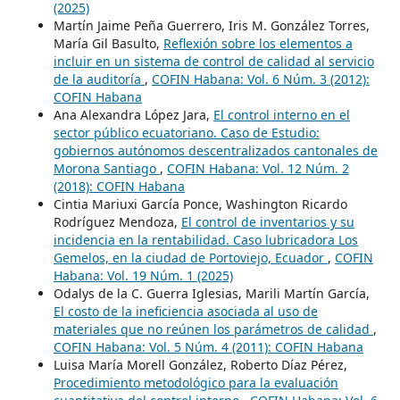
(2025)
Martín Jaime Peña Guerrero, Iris M. González Torres,
María Gil Basulto,
Reflexión sobre los elementos a
incluir en un sistema de control de calidad al servicio
de la auditoría
,
COFIN Habana: Vol. 6 Núm. 3 (2012):
COFIN Habana
Ana Alexandra López Jara,
El control interno en el
sector público ecuatoriano. Caso de Estudio:
gobiernos autónomos descentralizados cantonales de
Morona Santiago
,
COFIN Habana: Vol. 12 Núm. 2
(2018): COFIN Habana
Cintia Mariuxi García Ponce, Washington Ricardo
Rodríguez Mendoza,
El control de inventarios y su
incidencia en la rentabilidad. Caso lubricadora Los
Gemelos, en la ciudad de Portoviejo, Ecuador
,
COFIN
Habana: Vol. 19 Núm. 1 (2025)
Odalys de la C. Guerra Iglesias, Marili Martín García,
El costo de la ineficiencia asociada al uso de
materiales que no reúnen los parámetros de calidad
,
COFIN Habana: Vol. 5 Núm. 4 (2011): COFIN Habana
Luisa María Morell González, Roberto Díaz Pérez,
Procedimiento metodológico para la evaluación