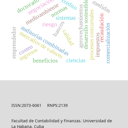
negociación
doctorado
crédito
medidas
desarrollo sostenible
medioambiente
normas
aprovechamientos
procesos concursales
recaudación
sistemas
bancos
riesgo
comercialización
auditorías combinadas
emprendedor
calidad
mercados de valores
impuestos
costeo
ingresos
ciencias
beneficios
ISSN:2073-6061 RNPS:2139
Facultad de Contabilidad y Finanzas. Universidad de
La Habana. Cuba