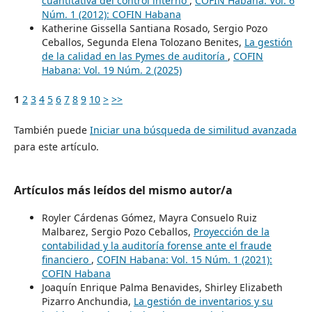
cuantitativa del control interno
,
COFIN Habana: Vol. 6
Núm. 1 (2012): COFIN Habana
Katherine Gissella Santiana Rosado, Sergio Pozo
Ceballos, Segunda Elena Tolozano Benites,
La gestión
de la calidad en las Pymes de auditoría
,
COFIN
Habana: Vol. 19 Núm. 2 (2025)
1
2
3
4
5
6
7
8
9
10
>
>>
También puede
Iniciar una búsqueda de similitud avanzada
para este artículo.
Artículos más leídos del mismo autor/a
Royler Cárdenas Gómez, Mayra Consuelo Ruiz
Malbarez, Sergio Pozo Ceballos,
Proyección de la
contabilidad y la auditoría forense ante el fraude
financiero
,
COFIN Habana: Vol. 15 Núm. 1 (2021):
COFIN Habana
Joaquín Enrique Palma Benavides, Shirley Elizabeth
Pizarro Anchundia,
La gestión de inventarios y su