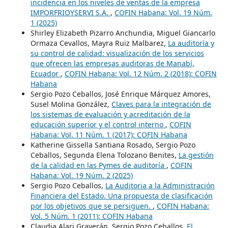
incidencia en los niveles de ventas de la empresa
IMPORFRIOYSERVI S.A.
,
COFIN Habana: Vol. 19 Núm.
1 (2025)
Shirley Elizabeth Pizarro Anchundia, Miguel Giancarlo
Ormaza Cevallos, Mayra Ruiz Malbarez,
La auditoría y
su control de calidad: visualización de los servicios
que ofrecen las empresas auditoras de Manabí,
Ecuador
,
COFIN Habana: Vol. 12 Núm. 2 (2018): COFIN
Habana
Sergio Pozo Ceballos, José Enrique Márquez Amores,
Susel Molina González,
Claves para la integración de
los sistemas de evaluación y acreditación de la
educación superior y el control interno
,
COFIN
Habana: Vol. 11 Núm. 1 (2017): COFIN Habana
Katherine Gissella Santiana Rosado, Sergio Pozo
Ceballos, Segunda Elena Tolozano Benites,
La gestión
de la calidad en las Pymes de auditoría
,
COFIN
Habana: Vol. 19 Núm. 2 (2025)
Sergio Pozo Ceballos,
La Auditoria a la Administración
Financiera del Estado. Una propuesta de clasificación
por los objetivos que se persiguen.
,
COFIN Habana:
Vol. 5 Núm. 1 (2011): COFIN Habana
Claudia Alari Graverán, Sergio Pozo Ceballos,
El