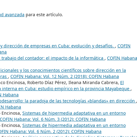
tud avanzada
para este artículo.
 y dirección de empresas en Cuba: evolución y desafíos.
,
COFIN
bana
 trabajo del contador: el impacto de la informática
,
COFIN Habana
icionales y los conocimientos científicos sobre dirección en la
eras
,
COFIN Habana: Vol. 12 Núm. 2 (2018): COFIN Habana
anco Encinosa, Roberto Díaz Pérez, Ileana Miranda Cabrera,
El
ía interna en Cuba: estudio empírico en la provincia Mayabeque
,
IN Habana
bdesarrollo: la paradoja de las tecnologías «blandas» en dirección
FIN Habana
o Encinosa,
Sistemas de hipermedia adaptativa en un entorno
COFIN Habana: Vol. 6 Núm. 3 (2012): COFIN Habana
o Encinosa,
Sistemas de hipermedia adaptativa en un entorno
FIN Habana: Vol. 6 Núm. 2 (2012): COFIN Habana