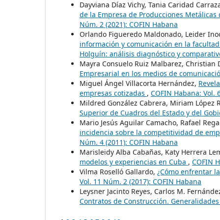
Dayviana Díaz Vichy, Tania Caridad Carra
de la Empresa de Producciones Metálicas
Núm. 2 (2021): COFIN Habana
Orlando Figueredo Maldonado, Leider Ino
información y comunicación en la facultad
Holguín: análisis diagnóstico y comparati
Mayra Consuelo Ruiz Malbarez, Christian 
Empresarial en los medios de comunicaci
Miguel Ángel Villacorta Hernández,
Revela
empresas cotizadas
,
COFIN Habana: Vol. 
Mildred González Cabrera, Miriam López 
Superior de Cuadros del Estado y del Gob
Mario Jesús Aguilar Camacho, Rafael Reg
incidencia sobre la competitividad de em
Núm. 4 (2011): COFIN Habana
Marisleidy Alba Cabañas, Katy Herrera L
modelos y experiencias en Cuba
,
COFIN H
Vilma Roselló Gallardo,
¿Cómo enfrentar la
Vol. 11 Núm. 2 (2017): COFIN Habana
Leysner Jacinto Reyes, Carlos M. Fernánde
Contratos de Construcción. Generalidade