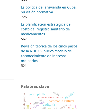
La política de la vivienda en Cuba.
Su visión normativa
726
La planificación estratégica del
costo del registro sanitario de
medicamentos
567
Revisión teórica de los cinco pasos
de la NIIF 15: nuevo modelo de
reconocimiento de ingresos
ordinarios
521
Palabras clave
cuba
equidad
gasto público
educación superior
empresa
patrimonio cultural
economía
auditoría
procesos