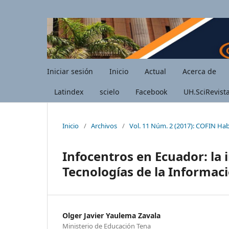
Iniciar sesión
Inicio
Actual
Acerca de
Latindex
scielo
Facebook
UH.SciRevist
Inicio
/
Archivos
/
Vol. 11 Núm. 2 (2017): COFIN Ha
Infocentros en Ecuador: la i
Tecnologías de la Informac
Olger Javier Yaulema Zavala
Ministerio de Educación Tena