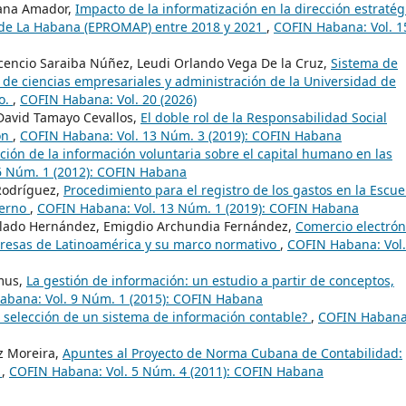
zana Amador,
Impacto de la informatización en la dirección estratég
 de La Habana (EPROMAP) entre 2018 y 2021
,
COFIN Habana: Vol. 1
cencio Saraiba Núñez, Leudi Orlando Vega De la Cruz,
Sistema de
 de ciencias empresariales y administración de la Universidad de
vo.
,
COFIN Habana: Vol. 20 (2026)
David Tamayo Cevallos,
El doble rol de la Responsabilidad Social
ón
,
COFIN Habana: Vol. 13 Núm. 3 (2019): COFIN Habana
ción de la información voluntaria sobre el capital humano en las
6 Núm. 1 (2012): COFIN Habana
Rodríguez,
Procedimiento para el registro de los gastos en la Escue
ierno
,
COFIN Habana: Vol. 13 Núm. 1 (2019): COFIN Habana
alado Hernández, Emigdio Archundia Fernández,
Comercio electrón
presas de Latinoamérica y su marco normativo
,
COFIN Habana: Vol.
emus,
La gestión de información: un estudio a partir de conceptos,
abana: Vol. 9 Núm. 1 (2015): COFIN Habana
 selección de un sistema de información contable?
,
COFIN Habana
z Moreira,
Apuntes al Proyecto de Norma Cubana de Contabilidad:
s
,
COFIN Habana: Vol. 5 Núm. 4 (2011): COFIN Habana