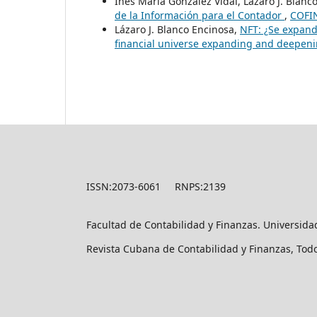
Inés María González Vidal, Lázaro J. Blanc
de la Información para el Contador
,
COFIN
Lázaro J. Blanco Encinosa,
NFT: ¿Se expande
financial universe expanding and deepen
ISSN:2073-6061 RNPS:2139
Facultad de Contabilidad y Finanzas. Universid
Revista Cubana de Contabilidad y Finanzas, Tod