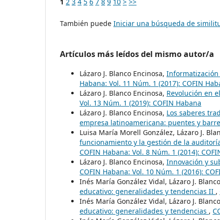
1
2
3
4
5
6
7
8
9
10
>
>>
También puede
Iniciar una búsqueda de simili
Artículos más leídos del mismo autor/a
Lázaro J. Blanco Encinosa,
Informatización
Habana: Vol. 11 Núm. 1 (2017): COFIN Ha
Lázaro J. Blanco Encinosa,
Revolución en el
Vol. 13 Núm. 1 (2019): COFIN Habana
Lázaro J. Blanco Encinosa,
Los saberes trad
empresa latinoamericana: puentes y barr
Luisa María Morell González, Lázaro J. Bl
funcionamiento y la gestión de la auditor
COFIN Habana: Vol. 8 Núm. 1 (2014): COF
Lázaro J. Blanco Encinosa,
Innovación y su
COFIN Habana: Vol. 10 Núm. 1 (2016): CO
Inés María González Vidal, Lázaro J. Blanc
educativo: generalidades y tendencias II
,
Inés María González Vidal, Lázaro J. Blanc
educativo: generalidades y tendencias
,
CO