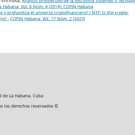
o Encinosa,
Análisis prospectivo de la disciplina Sistemas y Tecnolo
 Habana: Vol. 8 Núm. 4 (2014): COFIN Habana
 y profundiza el universo criptofinanciero? / NTF: Is the crypto-
ing?
,
COFIN Habana: Vol. 17 Núm. 2 (2023)
ad de La Habana. Cuba
os los derechos reservados ©