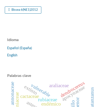
Bissea 6(NE1)2012
Idioma
Español (España)
English
Palabras clave
dendrocereus
annonaceae
vulnerable
araliaceae
extinto
apocynaceae
bignoniaceae
cactaceae
rubiaceae
asteraceae
endémico