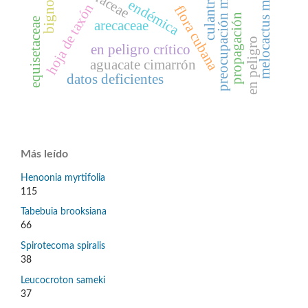
melocactus matanzanus
preocupación menor
culantrillo
endémica
hoja de taxón
flora cubana
propagación
equisetaceae
arecaceae
en peligro
en peligro crítico
aguacate cimarrón
datos deficientes
Más leído
Henoonia myrtifolia
115
Tabebuia brooksiana
66
Spirotecoma spiralis
38
Leucocroton sameki
37