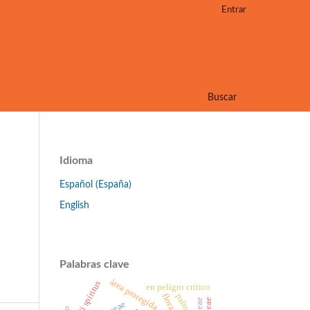
Entrar
Buscar
Idioma
Español (España)
English
Palabras clave
área protegida
sancti spíritus
en peligro crítico
palmas