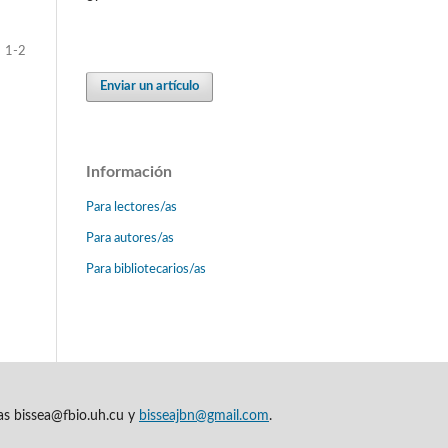
1-2
Enviar un artículo
Información
Para lectores/as
Para autores/as
Para bibliotecarios/as
cas bissea@fbio.uh.cu y
bisseajbn@gmail.com
.