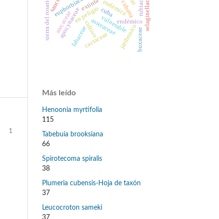
flora cubana
selaginellaceae
rubiaceae
euphorbiaceae
extinta
sierra del rosario
endémica
en peligro
cuba
apocynaceae
arecaceae
vulnerable
asteraceae
endémico
cultivo
jatibonico
fabaceae
buxaceae
cactaceae
Más leído
Henoonia myrtifolia
115
1
Tabebuia brooksiana
66
Spirotecoma spiralis
38
Plumeria cubensis-Hoja de taxón
37
Leucocroton sameki
37