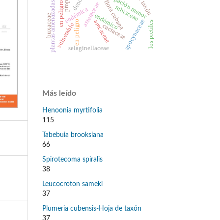
en peligro crítico
preocupación menor
flora cubana
plantas amenazadas
asteraceae
rubiaceae
endémica
endémico
buxaceae
apocynaceae
en peligro
arecaceae
los pretiles
vulnerable
cactaceae
selaginellaceae
Más leído
Henoonia myrtifolia
115
Tabebuia brooksiana
66
Spirotecoma spiralis
38
Leucocroton sameki
37
Plumeria cubensis-Hoja de taxón
37