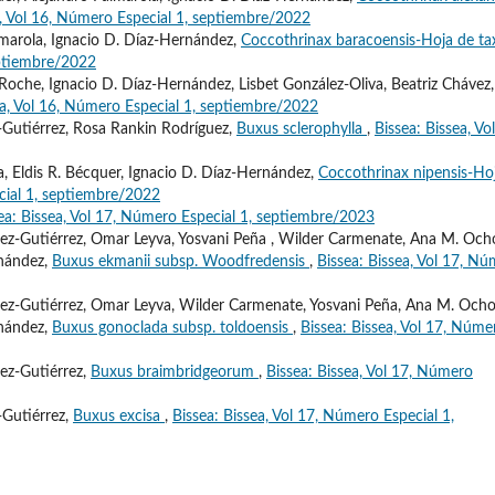
a, Vol 16, Número Especial 1, septiembre/2022
almarola, Ignacio D. Díaz-Hernández,
Coccothrinax baracoensis-Hoja de t
eptiembre/2022
Roche, Ignacio D. Díaz-Hernández, Lisbet González-Oliva, Beatriz Chávez,
ea, Vol 16, Número Especial 1, septiembre/2022
-Gutiérrez, Rosa Rankin Rodríguez,
Buxus sclerophylla
,
Bissea: Bissea, Vo
, Eldis R. Bécquer, Ignacio D. Díaz-Hernández,
Coccothrinax nipensis-Ho
cial 1, septiembre/2022
ea: Bissea, Vol 17, Número Especial 1, septiembre/2023
ez-Gutiérrez, Omar Leyva, Yosvani Peña , Wilder Carmenate, Ana M. Och
rnández,
Buxus ekmanii subsp. Woodfredensis
,
Bissea: Bissea, Vol 17, N
ez-Gutiérrez, Omar Leyva, Wilder Carmenate, Yosvani Peña, Ana M. Ocho
rnández,
Buxus gonoclada subsp. toldoensis
,
Bissea: Bissea, Vol 17, Núme
ez-Gutiérrez,
Buxus braimbridgeorum
,
Bissea: Bissea, Vol 17, Número
-Gutiérrez,
Buxus excisa
,
Bissea: Bissea, Vol 17, Número Especial 1,