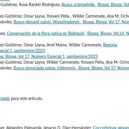
-Gutiérrez, Rosa Rankin Rodríguez,
Buxus sclerophylla
,
Bissea: Bissea, Vo
ez-Gutiérrez, Omar Leyva, Yosvani Peña , Wilder Carmenate, Ana M. Och
rnández,
Buxus ekmanii subsp. Woodfredensis
,
Bissea: Bissea, Vol 17, N
uez,
Conservación de la flora nativa en Baitiquirí
,
Bissea: Bissea, Vol.14, 
lez-Gutiérrez, Omar Leyva, Anel Matos, Wilder Carmenate,
Begonia
pecial 1, septiembre/2023
ea: Bissea, Vol 17, Número Especial 1, septiembre/2023
ez-Gutiérrez, Omar Leyva, Wilder Carmenate, Yosvani Peña, Ana M. Ocho
rnández,
Buxus gonoclada subsp. toldoensis
,
Bissea: Bissea, Vol 17, Núme
anzada
para este artículo.
quer, Alejandro Palmarola, Ignacio D. Díaz-Hernández,
Coccothrinax alexan