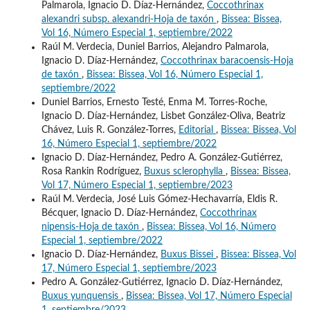
Palmarola, Ignacio D. Díaz-Hernández,
Coccothrinax
alexandri subsp. alexandri-Hoja de taxón
,
Bissea: Bissea,
Vol 16, Número Especial 1, septiembre/2022
Raúl M. Verdecia, Duniel Barrios, Alejandro Palmarola,
Ignacio D. Díaz-Hernández,
Coccothrinax baracoensis-Hoja
de taxón
,
Bissea: Bissea, Vol 16, Número Especial 1,
septiembre/2022
Duniel Barrios, Ernesto Testé, Enma M. Torres-Roche,
Ignacio D. Díaz-Hernández, Lisbet González-Oliva, Beatriz
Chávez, Luis R. González-Torres,
Editorial
,
Bissea: Bissea, Vol
16, Número Especial 1, septiembre/2022
Ignacio D. Díaz-Hernández, Pedro A. González-Gutiérrez,
Rosa Rankin Rodríguez,
Buxus sclerophylla
,
Bissea: Bissea,
Vol 17, Número Especial 1, septiembre/2023
Raúl M. Verdecia, José Luis Gómez-Hechavarría, Eldis R.
Bécquer, Ignacio D. Díaz-Hernández,
Coccothrinax
nipensis-Hoja de taxón
,
Bissea: Bissea, Vol 16, Número
Especial 1, septiembre/2022
Ignacio D. Díaz-Hernández,
Buxus Bissei
,
Bissea: Bissea, Vol
17, Número Especial 1, septiembre/2023
Pedro A. González-Gutiérrez, Ignacio D. Díaz-Hernández,
Buxus yunquensis
,
Bissea: Bissea, Vol 17, Número Especial