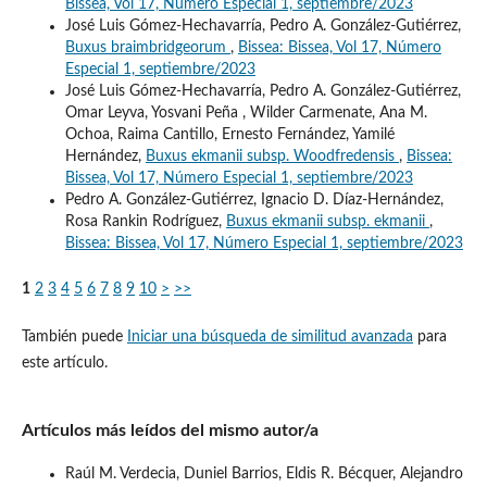
Bissea, Vol 17, Número Especial 1, septiembre/2023
José Luis Gómez-Hechavarría, Pedro A. González-Gutiérrez,
Buxus braimbridgeorum
,
Bissea: Bissea, Vol 17, Número
Especial 1, septiembre/2023
José Luis Gómez-Hechavarría, Pedro A. González-Gutiérrez,
Omar Leyva, Yosvani Peña , Wilder Carmenate, Ana M.
Ochoa, Raima Cantillo, Ernesto Fernández, Yamilé
Hernández,
Buxus ekmanii subsp. Woodfredensis
,
Bissea:
Bissea, Vol 17, Número Especial 1, septiembre/2023
Pedro A. González-Gutiérrez, Ignacio D. Díaz-Hernández,
Rosa Rankin Rodríguez,
Buxus ekmanii subsp. ekmanii
,
Bissea: Bissea, Vol 17, Número Especial 1, septiembre/2023
1
2
3
4
5
6
7
8
9
10
>
>>
También puede
Iniciar una búsqueda de similitud avanzada
para
este artículo.
Artículos más leídos del mismo autor/a
Raúl M. Verdecia, Duniel Barrios, Eldis R. Bécquer, Alejandro