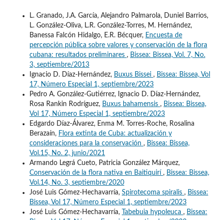
L. Granado, J.A. García, Alejandro Palmarola, Duniel Barrios,
L. González-Oliva, L.R. González-Torres, M. Hernández,
Banessa Falcón Hidalgo, E.R. Bécquer,
Encuesta de
percepción pública sobre valores y conservación de la flora
cubana: resultados preliminares
,
Bissea: Bissea, Vol. 7, No.
3, septiembre/2013
Ignacio D. Díaz-Hernández,
Buxus Bissei
,
Bissea: Bissea, Vol
17, Número Especial 1, septiembre/2023
Pedro A. González-Gutiérrez, Ignacio D. Díaz-Hernández,
Rosa Rankin Rodríguez,
Buxus bahamensis
,
Bissea: Bissea,
Vol 17, Número Especial 1, septiembre/2023
Edgardo Díaz-Álvarez, Enma M. Torres-Roche, Rosalina
Berazaín,
Flora extinta de Cuba: actualización y
consideraciones para la conservación
,
Bissea: Bissea,
Vol.15, No. 2, junio/2021
Armando Legrá Cueto, Patricia González Márquez,
Conservación de la flora nativa en Baitiquirí
,
Bissea: Bissea,
Vol.14, No. 3, septiembre/2020
José Luis Gómez-Hechavarría,
Spirotecoma spiralis
,
Bissea:
Bissea, Vol 17, Número Especial 1, septiembre/2023
José Luis Gómez-Hechavarría,
Tabebuia hypoleuca
,
Bissea: