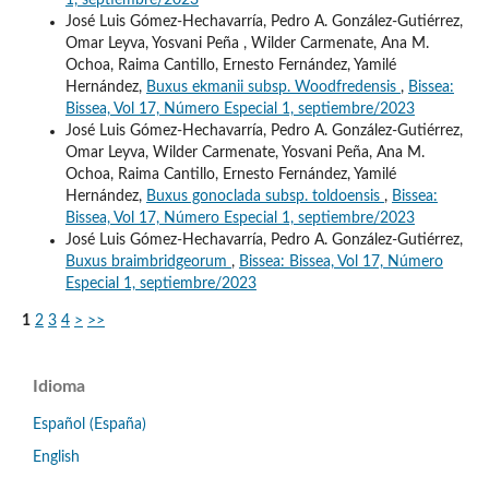
1, septiembre/2023
José Luis Gómez-Hechavarría, Pedro A. González-Gutiérrez,
Omar Leyva, Yosvani Peña , Wilder Carmenate, Ana M.
Ochoa, Raima Cantillo, Ernesto Fernández, Yamilé
Hernández,
Buxus ekmanii subsp. Woodfredensis
,
Bissea:
Bissea, Vol 17, Número Especial 1, septiembre/2023
José Luis Gómez-Hechavarría, Pedro A. González-Gutiérrez,
Omar Leyva, Wilder Carmenate, Yosvani Peña, Ana M.
Ochoa, Raima Cantillo, Ernesto Fernández, Yamilé
Hernández,
Buxus gonoclada subsp. toldoensis
,
Bissea:
Bissea, Vol 17, Número Especial 1, septiembre/2023
José Luis Gómez-Hechavarría, Pedro A. González-Gutiérrez,
Buxus braimbridgeorum
,
Bissea: Bissea, Vol 17, Número
Especial 1, septiembre/2023
1
2
3
4
>
>>
Idioma
Español (España)
English