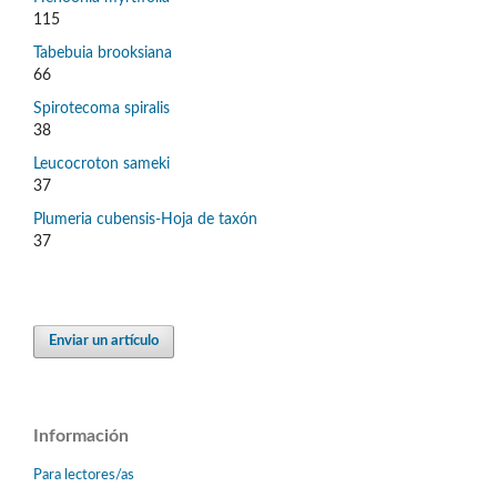
115
Tabebuia brooksiana
66
Spirotecoma spiralis
38
Leucocroton sameki
37
Plumeria cubensis-Hoja de taxón
37
Enviar un artículo
Información
Para lectores/as