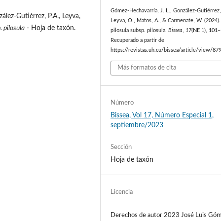
Gómez-Hechavarría, J. L., González-Gutiérrez, 
lez-Gutiérrez, P.A., Leyva,
Leyva, O., Matos, A., & Carmenate, W. (2024)
. pilosula
- Hoja de taxón.
pilosula subsp. pilosula.
Bissea
,
17
(NE 1), 101
Recuperado a partir de
https://revistas.uh.cu/bissea/article/view/87
Más formatos de cita
Número
Bissea, Vol 17, Número Especial 1,
septiembre/2023
Sección
Hoja de taxón
Licencia
Derechos de autor 2023 José Luis Gó