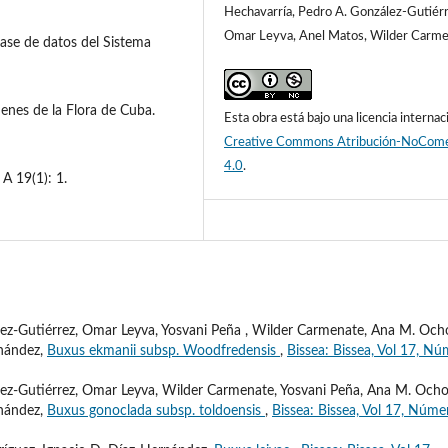
Hechavarría, Pedro A. González-Gutiérr
Omar Leyva, Anel Matos, Wilder Carm
ase de datos del Sistema
enes de la Flora de Cuba.
Esta obra está bajo una licencia internac
Creative Commons Atribución-NoCome
4.0
.
 A 19(1): 1.
ez-Gutiérrez, Omar Leyva, Yosvani Peña , Wilder Carmenate, Ana M. Och
rnández,
Buxus ekmanii subsp. Woodfredensis
,
Bissea: Bissea, Vol 17, N
ez-Gutiérrez, Omar Leyva, Wilder Carmenate, Yosvani Peña, Ana M. Ocho
rnández,
Buxus gonoclada subsp. toldoensis
,
Bissea: Bissea, Vol 17, Núme