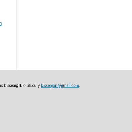
50
cas bissea@fbio.uh.cu y
bisseajbn@gmail.com
.