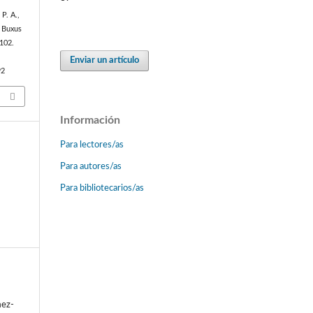
P. A.,
. Buxus
–102.
Enviar un artículo
92
Información
Para lectores/as
Para autores/as
Para bibliotecarios/as
mez-