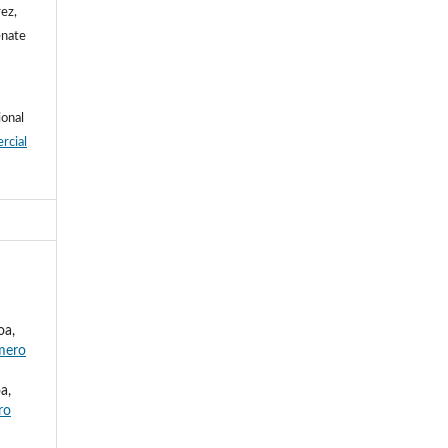
ez,
enate
ional
rcial
oa,
úmero
a,
ro