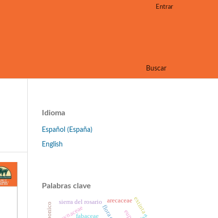
Entrar
Buscar
Idioma
Español (España)
English
Palabras clave
extinta
arecaceae
sierra del rosario
jatibonico
apocynaceae
fabaceae