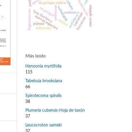
flora cubana
euphorbiaceae
cuba
en peligro crítico
sancti spíritus
asteraceae
vulnerable
en peligro
bignoniaceae
lista florística
endémico
cactaceae
endémica
nuevas especies
buxaceae
cultivo
palmas
rubiaceae
Más leído
Henoonia myrtifolia
115
Tabebuia brooksiana
66
Spirotecoma spiralis
38
Plumeria cubensis-Hoja de taxón
37
Leucocroton sameki
37