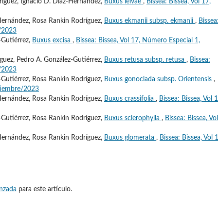
ríguez, Ignacio D. Díaz-Hernández,
Buxus leivae
,
Bissea: Bissea, Vol 17,
-Hernández, Rosa Rankin Rodríguez,
Buxus ekmanii subsp. ekmanii
,
Bissea
e/2023
-Gutiérrez,
Buxus excisa
,
Bissea: Bissea, Vol 17, Número Especial 1,
guez, Pedro A. González-Gutiérrez,
Buxus retusa subsp. retusa
,
Bissea:
e/2023
-Gutiérrez, Rosa Rankin Rodríguez,
Buxus gonoclada subsp. Orientensis
,
ptiembre/2023
-Hernández, Rosa Rankin Rodríguez,
Buxus crassifolia
,
Bissea: Bissea, Vol 1
-Gutiérrez, Rosa Rankin Rodríguez,
Buxus sclerophylla
,
Bissea: Bissea, Vo
-Hernández, Rosa Rankin Rodríguez,
Buxus glomerata
,
Bissea: Bissea, Vol 
anzada
para este artículo.