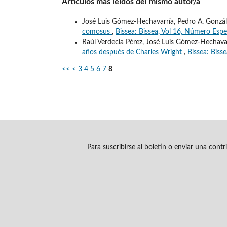
Artículos más leídos del mismo autor/a
José Luis Gómez-Hechavarría, Pedro A. Gonzál
comosus
,
Bissea: Bissea, Vol 16, Número Esp
Raúl Verdecia Pérez, José Luis Gómez-Hechava
años después de Charles Wright
,
Bissea: Biss
<<
<
3
4
5
6
7
8
Para suscribirse al boletín o enviar una cont