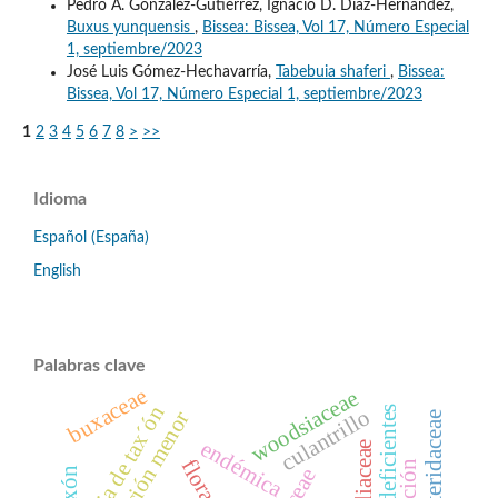
Pedro A. González-Gutiérrez, Ignacio D. Díaz-Hernández,
Buxus yunquensis
,
Bissea: Bissea, Vol 17, Número Especial
1, septiembre/2023
José Luis Gómez-Hechavarría,
Tabebuia shaferi
,
Bissea:
Bissea, Vol 17, Número Especial 1, septiembre/2023
1
2
3
4
5
6
7
8
>
>>
Idioma
Español (España)
English
Palabras clave
buxaceae
woodsiaceae
hoja de tax´ón
datos deficientes
culantrillo
preocupación menor
thelypteridaceae
endémica
araliaceae