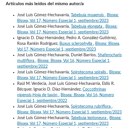
Artículos más leídos del mismo autor/a
José Luis Gómez-Hechavarría,
Tabebuia moaensis
,
Bissea:
Bissea, Vol 17, Número Especial 1, septiembre/2023
José Luis Gómez-Hechavarría,
Tabebuia elongata
,
Bissea:
Bissea, Vol 17, Número Especial 1, septiembre/2023
Ignacio D. Díaz-Hernández, Pedro A. González-Gutiérrez,
Rosa Rankin Rodríguez,
Buxus sclerophylla
,
Bissea: Bissea,
Vol 17, Número Especial 1, septiembre/2023
José Luis Gómez-Hechavarría, Duniel Barrios,
Shaferocharis
multiflora
,
Bissea: Bissea, Vol 16, Número Especial 1,
septiembre/2022
José Luis Gómez-Hechavarría,
Spirotecoma spiralis
,
Bissea:
Bissea, Vol 17, Número Especial 1, septiembre/2023
Raúl M. Verdecia, José Luis Gómez-Hechavarría, Eldis R.
Bécquer, Ignacio D. Díaz-Hernández,
Coccothrinax
nipensis-Hoja de taxón
,
Bissea: Bissea, Vol 16, Número
Especial 1, septiembre/2022
José Luis Gómez-Hechavarría,
Spirotecoma rubriflora
,
Bissea: Bissea, Vol 17, Número Especial 1, septiembre/2023
José Luis Gómez-Hechavarría,
Tabebuia leptoneura
,
Bissea:
Bissea, Vol 17, Número Especial 1, septiembre/2023