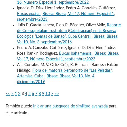
16, Número Especial 1, septiembre/2022
Ignacio D. Díaz-Hernández, Pedro A. González-Gutiérrez,
Buxus excisa
,
Bissea: Bissea, Vol 17, Número Especial 1,
septiembre/2023
Julio P. García-Lahera, Eldis R. Bécquer, Oliver Valle,
Reporte
de Crossopetalum rostratum (Celastraceae) en la Reserva
Ecológica “Lomas de Banao”, Cuba Central
,
Bissea: Bissea,
Vol.10, No. 3, septiembre/2016
Pedro A. González-Gutiérrez, Ignacio D. Díaz-Hernández,
Rosa Rankin Rodríguez,
Buxus bahamensis
,
Bissea: Bissea,
Vol 17, Número Especial 1, septiembre/2023
A.L. Corrales, M. V. Ortiz-Crúz, R. Berazaín, Banessa Falcón
Hidalgo,
Flora del matorral xeromorfo de "Las Peladas",
Artemisa, Cuba
,
Bissea: Bissea, Vol.13, No. 4,
diciembre/2019
<<
<
1
2
3
4
5
6
7
8
9
10
>
>>
También puede
Iniciar una búsqueda de similitud avanzada
para
este artículo.