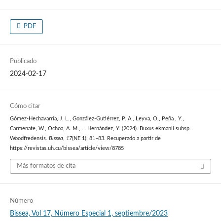
PDF
Publicado
2024-02-17
Cómo citar
Gómez-Hechavarría, J. L., González-Gutiérrez, P. A., Leyva, O., Peña , Y.,
Carmenate, W., Ochoa, A. M., … Hernández, Y. (2024). Buxus ekmanii subsp.
Woodfredensis.
Bissea
,
17
(NE 1), 81–83. Recuperado a partir de
https://revistas.uh.cu/bissea/article/view/8785
Más formatos de cita
Número
Bissea, Vol 17, Número Especial 1, septiembre/2023