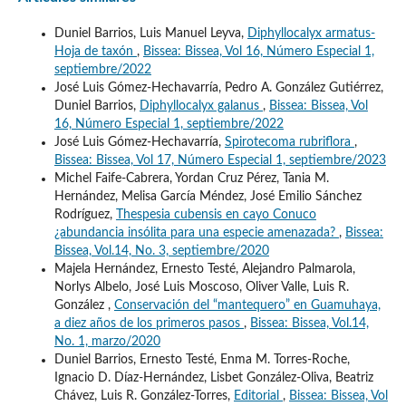
Duniel Barrios, Luis Manuel Leyva,
Diphyllocalyx armatus-
Hoja de taxón
,
Bissea: Bissea, Vol 16, Número Especial 1,
septiembre/2022
José Luis Gómez-Hechavarría, Pedro A. González Gutiérrez,
Duniel Barrios,
Diphyllocalyx galanus
,
Bissea: Bissea, Vol
16, Número Especial 1, septiembre/2022
José Luis Gómez-Hechavarría,
Spirotecoma rubriflora
,
Bissea: Bissea, Vol 17, Número Especial 1, septiembre/2023
Michel Faife-Cabrera, Yordan Cruz Pérez, Tania M.
Hernández, Melisa García Méndez, José Emilio Sánchez
Rodríguez,
Thespesia cubensis en cayo Conuco
¿abundancia insólita para una especie amenazada?
,
Bissea:
Bissea, Vol.14, No. 3, septiembre/2020
Majela Hernández, Ernesto Testé, Alejandro Palmarola,
Norlys Albelo, José Luis Moscoso, Oliver Valle, Luis R.
González ,
Conservación del “mantequero” en Guamuhaya,
a diez años de los primeros pasos
,
Bissea: Bissea, Vol.14,
No. 1, marzo/2020
Duniel Barrios, Ernesto Testé, Enma M. Torres-Roche,
Ignacio D. Díaz-Hernández, Lisbet González-Oliva, Beatriz
Chávez, Luis R. González-Torres,
Editorial
,
Bissea: Bissea, Vol