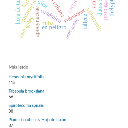
flora cubana
propagación
cactaceae
hoja de taxón
uicn
apocynaceae
vulnerable
rubiaceae
endémico
fallece
camagüey
arecaceae
cuba
en peligro
Más leído
Henoonia myrtifolia
115
Tabebuia brooksiana
66
Spirotecoma spiralis
38
Plumeria cubensis-Hoja de taxón
37