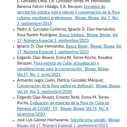
L. González-Oliva, L.R. González-Torres, M. Hernández,
Banessa Falcón Hidalgo, E.R. Bécquer,
Encuesta de
percepción pública sobre valores y conservación de la flora
cubana: resultados preliminares
,
Bissea: Bissea, Vol. 7, No.
3, septiembre/2013
Pedro A. González-Gutiérrez, Ignacio D. Díaz-Hernández,
Rosa Rankin Rodríguez,
Buxus triptera
,
Bissea: Bissea, Vol
17, Número Especial 1, septiembre/2023
Ignacio D. Díaz-Hernández,
Buxus Bissei
,
Bissea: Bissea, Vol
17, Número Especial 1, septiembre/2023
Edgardo Díaz-Álvarez, Enma M. Torres-Roche, Rosalina
Berazaín,
Flora extinta de Cuba: actualización y
consideraciones para la conservación
,
Bissea: Bissea,
Vol.15, No. 2, junio/2021
Armando Legrá Cueto, Patricia González Márquez,
Conservación de la flora nativa en Baitiquirí
,
Bissea: Bissea,
Vol.14, No. 3, septiembre/2020
Edgardo Díaz-Álvarez, Ernesto Testé, Enma M. Torres-
Roche,
Evaluación de especies de la flora de Cuba en
tiempos de COVID -19
,
Bissea: Bissea, Vol.14, No. 4,
diciembre/2020
José Luis Gómez-Hechavarría,
Spirotecoma spiralis
,
Bissea:
Bissea, Vol 17, Número Especial 1, septiembre/2023