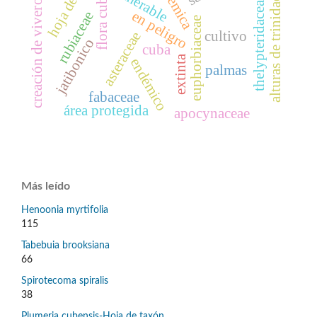
hoja de taxón
endémica
flora cubana
vulnerable
creación de viveros
thelypteridaceae
alturas de trinidad
en peligro
rubiaceae
euphorbiaceae
cultivo
asteraceae
jatibonico
cuba
extinta
endémico
palmas
fabaceae
área protegida
apocynaceae
Más leído
Henoonia myrtifolia
115
Tabebuia brooksiana
66
Spirotecoma spiralis
38
Plumeria cubensis-Hoja de taxón