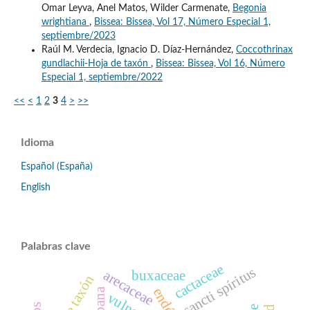
Omar Leyva, Anel Matos, Wilder Carmenate,
Begonia
wrightiana
,
Bissea: Bissea, Vol 17, Número Especial 1,
septiembre/2023
Raúl M. Verdecia, Ignacio D. Díaz-Hernández,
Coccothrinax
gundlachii-Hoja de taxón
,
Bissea: Bissea, Vol 16, Número
Especial 1, septiembre/2022
<<
<
1
2
3
4
>
>>
Idioma
Español (España)
English
Palabras clave
cactaceae
sancti spíritus
arecaceae
buxaceae