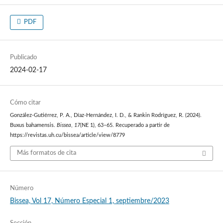
PDF
Publicado
2024-02-17
Cómo citar
González-Gutiérrez, P. A., Díaz-Hernández, I. D., & Rankin Rodríguez, R. (2024).
Buxus bahamensis.
Bissea
,
17
(NE 1), 63–65. Recuperado a partir de
https://revistas.uh.cu/bissea/article/view/8779
Más formatos de cita
Número
Bissea, Vol 17, Número Especial 1, septiembre/2023