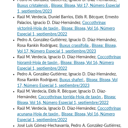
Buxus cristalensis
,
Bissea: Bissea, Vol 17, Número Especial
1, septiembre/2023
Raúl M. Verdecia, Duniel Barrios, Eldis R. Bécquer, Ernesto
Palacios, Ignacio D. Díaz-Hernández,
Coccothrinax
victorinii-Hoja de taxón
,
Bissea: Bissea, Vol 16, Número
Especial 1, septiembre/2022
Pedro A. González-Gutiérrez, Ignacio D. Díaz-Hernández,
Rosa Rankin Rodríguez,
Buxus crassifolia
,
Bissea: Bissea,
Vol 17, Número Especial 1, septiembre/2023
Raúl M. Verdecia, Ignacio D. Díaz-Hernández,
Coccothrinax
hioramii-Hoja de taxón
,
Bissea: Bissea, Vol 16, Número
Especial 1, septiembre/2022
Pedro A. González-Gutiérrez, Ignacio D. Díaz-Hernández,
Rosa Rankin Rodríguez,
Buxus shaferi
,
Bissea: Bissea, Vol
17, Número Especial 1, septiembre/2023
Raúl M. Verdecia, Eldis R. Bécquer, Ignacio D. Díaz-
Hernández,
Coccothrinax torrida-Hoja de taxón
,
Bissea:
Bissea, Vol 16, Número Especial 1, septiembre/2022
Raúl M. Verdecia, Ignacio D. Díaz-Hernández,
Coccothrinax
acunana-Hoja de taxón
,
Bissea: Bissea, Vol 16, Número
Especial 1, septiembre/2022
José Luis Gómez-Hechavarría, Pedro A. González-Gutiérrez,