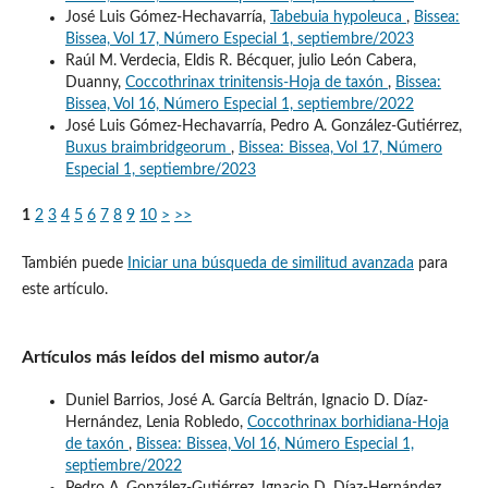
José Luis Gómez-Hechavarría,
Tabebuia hypoleuca
,
Bissea:
Bissea, Vol 17, Número Especial 1, septiembre/2023
Raúl M. Verdecia, Eldis R. Bécquer, julio León Cabera,
Duanny,
Coccothrinax trinitensis-Hoja de taxón
,
Bissea:
Bissea, Vol 16, Número Especial 1, septiembre/2022
José Luis Gómez-Hechavarría, Pedro A. González-Gutiérrez,
Buxus braimbridgeorum
,
Bissea: Bissea, Vol 17, Número
Especial 1, septiembre/2023
1
2
3
4
5
6
7
8
9
10
>
>>
También puede
Iniciar una búsqueda de similitud avanzada
para
este artículo.
Artículos más leídos del mismo autor/a
Duniel Barrios, José A. García Beltrán, Ignacio D. Díaz-
Hernández, Lenia Robledo,
Coccothrinax borhidiana-Hoja
de taxón
,
Bissea: Bissea, Vol 16, Número Especial 1,
septiembre/2022
Pedro A. González-Gutiérrez, Ignacio D. Díaz-Hernández,