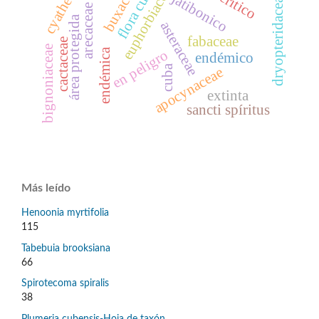
cyatheaceae
flora cubana
buxaceae
euphorbiaceae
dryopteridaceae
jatibonico
arecaceae
área protegida
asteraceae
fabaceae
cactaceae
bignoniaceae
endémica
en peligro
endémico
cuba
apocynaceae
extinta
sancti spíritus
Más leído
Henoonia myrtifolia
115
Tabebuia brooksiana
66
Spirotecoma spiralis
38