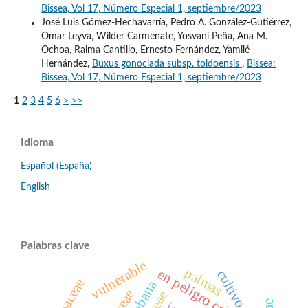
Bissea, Vol 17, Número Especial 1, septiembre/2023
José Luis Gómez-Hechavarría, Pedro A. González-Gutiérrez,
Omar Leyva, Wilder Carmenate, Yosvani Peña, Ana M.
Ochoa, Raima Cantillo, Ernesto Fernández, Yamilé
Hernández,
Buxus gonoclada subsp. toldoensis
,
Bissea:
Bissea, Vol 17, Número Especial 1, septiembre/2023
1
2
3
4
5
6
>
>>
Idioma
Español (España)
English
Palabras clave
vulnerable
palmas
en peligro crítico
cultivo