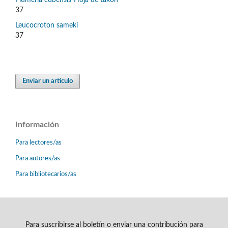
Plumeria cubensis-Hoja de taxón
37
Leucocroton sameki
37
Enviar un artículo
Información
Para lectores/as
Para autores/as
Para bibliotecarios/as
Para suscribirse al boletín o enviar una contribución para