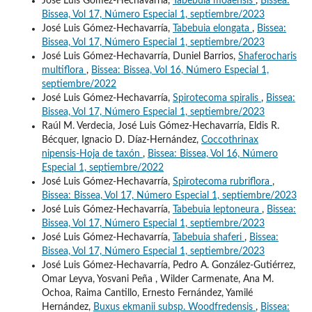
José Luis Gómez-Hechavarría,
Tabebuia moaensis
,
Bissea:
Bissea, Vol 17, Número Especial 1, septiembre/2023
José Luis Gómez-Hechavarría,
Tabebuia elongata
,
Bissea:
Bissea, Vol 17, Número Especial 1, septiembre/2023
José Luis Gómez-Hechavarría, Duniel Barrios,
Shaferocharis
multiflora
,
Bissea: Bissea, Vol 16, Número Especial 1,
septiembre/2022
José Luis Gómez-Hechavarría,
Spirotecoma spiralis
,
Bissea:
Bissea, Vol 17, Número Especial 1, septiembre/2023
Raúl M. Verdecia, José Luis Gómez-Hechavarría, Eldis R.
Bécquer, Ignacio D. Díaz-Hernández,
Coccothrinax
nipensis-Hoja de taxón
,
Bissea: Bissea, Vol 16, Número
Especial 1, septiembre/2022
José Luis Gómez-Hechavarría,
Spirotecoma rubriflora
,
Bissea: Bissea, Vol 17, Número Especial 1, septiembre/2023
José Luis Gómez-Hechavarría,
Tabebuia leptoneura
,
Bissea:
Bissea, Vol 17, Número Especial 1, septiembre/2023
José Luis Gómez-Hechavarría,
Tabebuia shaferi
,
Bissea:
Bissea, Vol 17, Número Especial 1, septiembre/2023
José Luis Gómez-Hechavarría, Pedro A. González-Gutiérrez,
Omar Leyva, Yosvani Peña , Wilder Carmenate, Ana M.
Ochoa, Raima Cantillo, Ernesto Fernández, Yamilé
Hernández,
Buxus ekmanii subsp. Woodfredensis
,
Bissea: