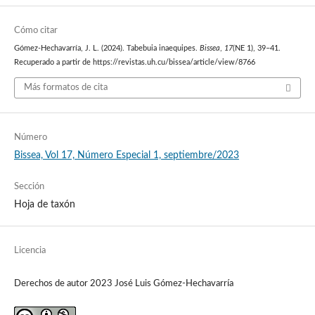
Cómo citar
Gómez-Hechavarría, J. L. (2024). Tabebuia inaequipes.
Bissea
,
17
(NE 1), 39–41.
Recuperado a partir de https://revistas.uh.cu/bissea/article/view/8766
Más formatos de cita
Número
Bissea, Vol 17, Número Especial 1, septiembre/2023
Sección
Hoja de taxón
Licencia
Derechos de autor 2023 José Luis Gómez-Hechavarría