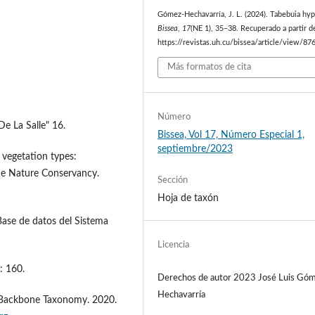
Gómez-Hechavarría, J. L. (2024). Tabebuia hyp
Bissea
,
17
(NE 1), 35–38. Recuperado a partir d
https://revistas.uh.cu/bissea/article/view/87
Más formatos de cita
Número
De La Salle" 16.
Bissea, Vol 17, Número Especial 1,
septiembre/2023
n vegetation types:
The Nature Conservancy.
Sección
Hoja de taxón
Base de datos del Sistema
Licencia
: 160.
Derechos de autor 2023 José Luis Gó
Hechavarría
IF Backbone Taxonomy. 2020.