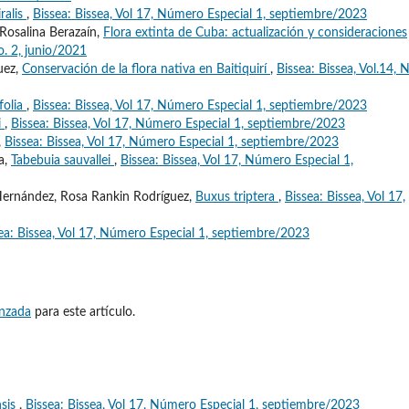
ralis
,
Bissea: Bissea, Vol 17, Número Especial 1, septiembre/2023
Rosalina Berazaín,
Flora extinta de Cuba: actualización y consideraciones
o. 2, junio/2021
uez,
Conservación de la flora nativa en Baitiquirí
,
Bissea: Bissea, Vol.14, 
folia
,
Bissea: Bissea, Vol 17, Número Especial 1, septiembre/2023
i
,
Bissea: Bissea, Vol 17, Número Especial 1, septiembre/2023
,
Bissea: Bissea, Vol 17, Número Especial 1, septiembre/2023
a,
Tabebuia sauvallei
,
Bissea: Bissea, Vol 17, Número Especial 1,
-Hernández, Rosa Rankin Rodríguez,
Buxus triptera
,
Bissea: Bissea, Vol 17,
ea: Bissea, Vol 17, Número Especial 1, septiembre/2023
anzada
para este artículo.
sis
,
Bissea: Bissea, Vol 17, Número Especial 1, septiembre/2023