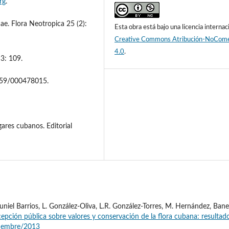
rg
.
ae. Flora Neotropica 25 (2):
Esta obra está bajo una licencia internac
Creative Commons Atribución-NoCome
4.0
.
 3: 109.
1159/000478015.
ares cubanos. Editorial
uniel Barrios, L. González-Oliva, L.R. González-Torres, M. Hernández, Ban
epción pública sobre valores y conservación de la flora cubana: resultad
ptiembre/2013