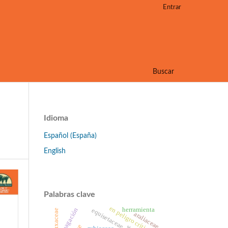
Entrar
Buscar
Idioma
Español (España)
English
Palabras clave
en peligro crítico
herramienta
propagación
equisetaceae
buxaceae
araliaceae