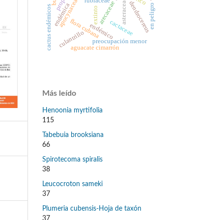
apocynaceae
rubiaceae
asteraceae
arecaceae
dendrocereus
endémica
en peligro
cactus endémicos
extinto
flora cubana
cactaceae
endémico
culantrillo
preocupación menor
aguacate cimarrón
Más leído
Henoonia myrtifolia
115
Tabebuia brooksiana
66
Spirotecoma spiralis
38
Leucocroton sameki
37
Plumeria cubensis-Hoja de taxón
37