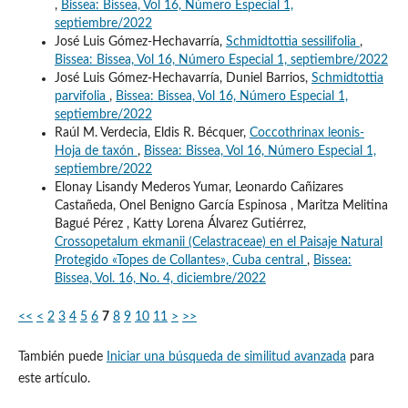
,
Bissea: Bissea, Vol 16, Número Especial 1,
septiembre/2022
José Luis Gómez-Hechavarría,
Schmidtottia sessilifolia
,
Bissea: Bissea, Vol 16, Número Especial 1, septiembre/2022
José Luis Gómez-Hechavarría, Duniel Barrios,
Schmidtottia
parvifolia
,
Bissea: Bissea, Vol 16, Número Especial 1,
septiembre/2022
Raúl M. Verdecia, Eldis R. Bécquer,
Coccothrinax leonis-
Hoja de taxón
,
Bissea: Bissea, Vol 16, Número Especial 1,
septiembre/2022
Elonay Lisandy Mederos Yumar, Leonardo Cañizares
Castañeda, Onel Benigno García Espinosa , Maritza Melitina
Bagué Pérez , Katty Lorena Álvarez Gutiérrez,
Crossopetalum ekmanii (Celastraceae) en el Paisaje Natural
Protegido «Topes de Collantes», Cuba central
,
Bissea:
Bissea, Vol. 16, No. 4, diciembre/2022
<<
<
2
3
4
5
6
7
8
9
10
11
>
>>
También puede
Iniciar una búsqueda de similitud avanzada
para
este artículo.