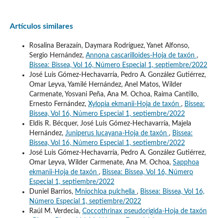
Artículos similares
Rosalina Berazaín, Daymara Rodríguez, Yanet Alfonso,
Sergio Hernández,
Annona cascarilloides-Hoja de taxón
,
Bissea: Bissea, Vol 16, Número Especial 1, septiembre/2022
José Luis Gómez-Hechavarría, Pedro A. González Gutiérrez,
Omar Leyva, Yamilé Hernández, Anel Matos, Wilder
Carmenate, Yosvani Peña, Ana M. Ochoa, Raima Cantillo,
Ernesto Fernández,
Xylopia ekmanii-Hoja de taxón
,
Bissea:
Bissea, Vol 16, Número Especial 1, septiembre/2022
Eldis R. Bécquer, José Luis Gómez-Hechavarría, Majela
Hernández,
Juniperus lucayana-Hoja de taxón
,
Bissea:
Bissea, Vol 16, Número Especial 1, septiembre/2022
José Luis Gómez-Hechavarría, Pedro A. González Gutiérrez,
Omar Leyva, Wilder Carmenate, Ana M. Ochoa,
Sapphoa
ekmanii-Hoja de taxón
,
Bissea: Bissea, Vol 16, Número
Especial 1, septiembre/2022
Duniel Barrios,
Mniochloa pulchella
,
Bissea: Bissea, Vol 16,
Número Especial 1, septiembre/2022
Raúl M. Verdecia,
Coccothrinax pseudorigida-Hoja de taxón