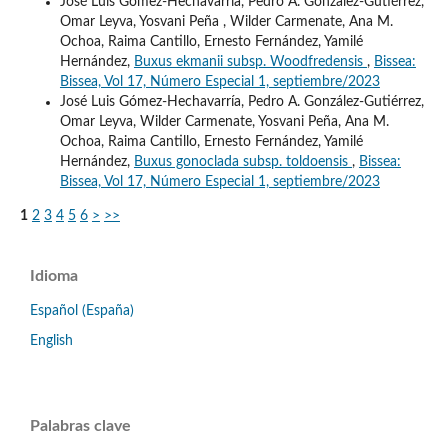
José Luis Gómez-Hechavarría, Pedro A. González-Gutiérrez,
Omar Leyva, Yosvani Peña , Wilder Carmenate, Ana M.
Ochoa, Raima Cantillo, Ernesto Fernández, Yamilé
Hernández,
Buxus ekmanii subsp. Woodfredensis
,
Bissea:
Bissea, Vol 17, Número Especial 1, septiembre/2023
José Luis Gómez-Hechavarría, Pedro A. González-Gutiérrez,
Omar Leyva, Wilder Carmenate, Yosvani Peña, Ana M.
Ochoa, Raima Cantillo, Ernesto Fernández, Yamilé
Hernández,
Buxus gonoclada subsp. toldoensis
,
Bissea:
Bissea, Vol 17, Número Especial 1, septiembre/2023
1
2
3
4
5
6
>
>>
Idioma
Español (España)
English
Palabras clave