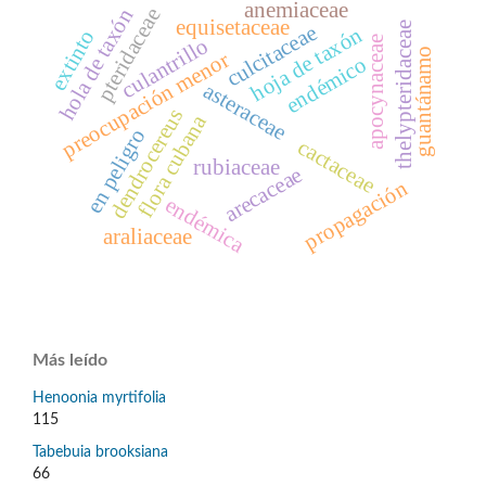
anemiaceae
pteridaceae
hola de taxón
equisetaceae
thelypteridaceae
culcitaceae
hoja de taxón
extinto
apocynaceae
culantrillo
guantánamo
preocupación menor
endémico
asteraceae
dendrocereus
flora cubana
en peligro
cactaceae
rubiaceae
arecaceae
propagación
endémica
araliaceae
Más leído
Henoonia myrtifolia
115
Tabebuia brooksiana
66