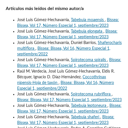
Artículos más leídos del mismo autor/a
José Luis Gómez-Hechavarría,
Tabebuia moaensis
,
Bissea:
Bissea, Vol 17, Número Especial 1, septiembre/2023
José Luis Gómez-Hechavarría,
Tabebuia elongata
,
Bissea:
Bissea, Vol 17, Número Especial 1, septiembre/2023
José Luis Gómez-Hechavarría, Duniel Barrios,
Shaferocharis
multiflora
,
Bissea: Bissea, Vol 16, Número Especial 1,
septiembre/2022
José Luis Gómez-Hechavarría,
Spirotecoma spiralis
,
Bissea:
Bissea, Vol 17, Número Especial 1, septiembre/2023
Raúl M. Verdecia, José Luis Gómez-Hechavarría, Eldis R.
Bécquer, Ignacio D. Díaz-Hernández,
Coccothrinax
nipensis-Hoja de taxón
,
Bissea: Bissea, Vol 16, Número
Especial 1, septiembre/2022
José Luis Gómez-Hechavarría,
Spirotecoma rubriflora
,
Bissea: Bissea, Vol 17, Número Especial 1, septiembre/2023
José Luis Gómez-Hechavarría,
Tabebuia leptoneura
,
Bissea:
Bissea, Vol 17, Número Especial 1, septiembre/2023
José Luis Gómez-Hechavarría,
Tabebuia shaferi
,
Bissea:
Bissea, Vol 17, Número Especial 1, septiembre/2023