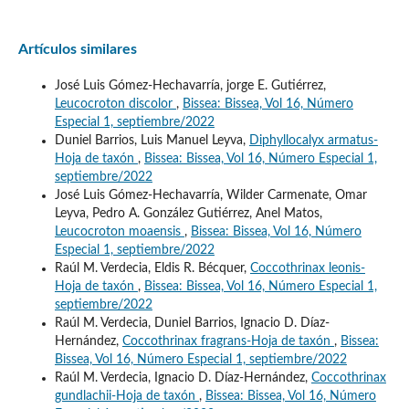
Artículos similares
José Luis Gómez-Hechavarría, jorge E. Gutiérrez,
Leucocroton discolor
,
Bissea: Bissea, Vol 16, Número
Especial 1, septiembre/2022
Duniel Barrios, Luis Manuel Leyva,
Diphyllocalyx armatus-
Hoja de taxón
,
Bissea: Bissea, Vol 16, Número Especial 1,
septiembre/2022
José Luis Gómez-Hechavarría, Wilder Carmenate, Omar
Leyva, Pedro A. González Gutiérrez, Anel Matos,
Leucocroton moaensis
,
Bissea: Bissea, Vol 16, Número
Especial 1, septiembre/2022
Raúl M. Verdecia, Eldis R. Bécquer,
Coccothrinax leonis-
Hoja de taxón
,
Bissea: Bissea, Vol 16, Número Especial 1,
septiembre/2022
Raúl M. Verdecia, Duniel Barrios, Ignacio D. Díaz-
Hernández,
Coccothrinax fragrans-Hoja de taxón
,
Bissea:
Bissea, Vol 16, Número Especial 1, septiembre/2022
Raúl M. Verdecia, Ignacio D. Díaz-Hernández,
Coccothrinax
gundlachii-Hoja de taxón
,
Bissea: Bissea, Vol 16, Número