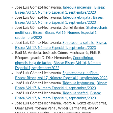
José Luis Gómez-Hechavarría,
Tabebuia moaensis
,
Bissea:
Bissea, Vol 17, Número Especial 1, septiembre/2023
José Luis Gómez-Hechavarría,
Tabebuia elongata
,
Bissea:
Bissea, Vol 17, Número Especial 1, septiembre/2023
José Luis Gómez-Hechavarría, Duniel Barrios,
Shaferocharis
multiflora
,
Bissea: Bissea, Vol 16, Número Especial 1,
septiembre/2022
José Luis Gómez-Hechavarría,
Spirotecoma spiralis
,
Bissea:
Bissea, Vol 17, Número Especial 1, septiembre/2023
Raúl M. Verdecia, José Luis Gómez-Hechavarría, Eldis R.
Bécquer, Ignacio D. Díaz-Hernández,
Coccothrinax
nipensis-Hoja de taxón
,
Bissea: Bissea, Vol 16, Número
Especial 1, septiembre/2022
José Luis Gómez-Hechavarría,
Spirotecoma rubriflora
,
Bissea: Bissea, Vol 17, Número Especial 1, septiembre/2023
José Luis Gómez-Hechavarría,
Tabebuia leptoneura
,
Bissea:
Bissea, Vol 17, Número Especial 1, septiembre/2023
José Luis Gómez-Hechavarría,
Tabebuia shaferi
,
Bissea:
Bissea, Vol 17, Número Especial 1, septiembre/2023
José Luis Gómez-Hechavarría, Pedro A. González-Gutiérrez,
Omar Leyva, Yosvani Peña , Wilder Carmenate, Ana M.