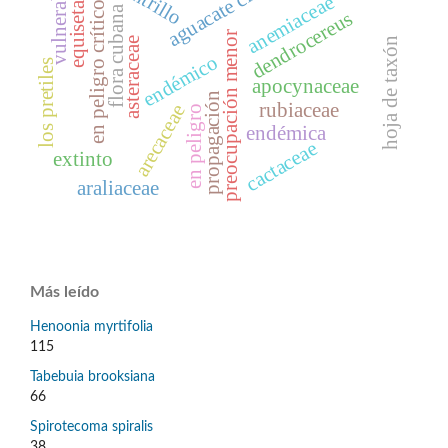
aguacate cimarrón
equisetaceae
vulnerable
anemiaceae
en peligro crítico
flora cubana
dendrocereus
preocupación menor
asteraceae
hoja de taxón
endémico
los pretiles
apocynaceae
propagación
rubiaceae
arecaceae
en peligro
endémica
cactaceae
extinto
araliaceae
Más leído
Henoonia myrtifolia
115
Tabebuia brooksiana
66
Spirotecoma spiralis
38