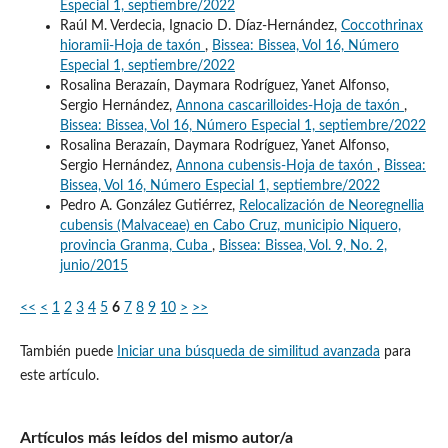
Especial 1, septiembre/2022
Raúl M. Verdecia, Ignacio D. Díaz-Hernández,
Coccothrinax
hioramii-Hoja de taxón
,
Bissea: Bissea, Vol 16, Número
Especial 1, septiembre/2022
Rosalina Berazaín, Daymara Rodríguez, Yanet Alfonso,
Sergio Hernández,
Annona cascarilloides-Hoja de taxón
,
Bissea: Bissea, Vol 16, Número Especial 1, septiembre/2022
Rosalina Berazaín, Daymara Rodríguez, Yanet Alfonso,
Sergio Hernández,
Annona cubensis-Hoja de taxón
,
Bissea:
Bissea, Vol 16, Número Especial 1, septiembre/2022
Pedro A. González Gutiérrez,
Relocalización de Neoregnellia
cubensis (Malvaceae) en Cabo Cruz, municipio Niquero,
provincia Granma, Cuba
,
Bissea: Bissea, Vol. 9, No. 2,
junio/2015
<<
<
1
2
3
4
5
6
7
8
9
10
>
>>
También puede
Iniciar una búsqueda de similitud avanzada
para
este artículo.
Artículos más leídos del mismo autor/a