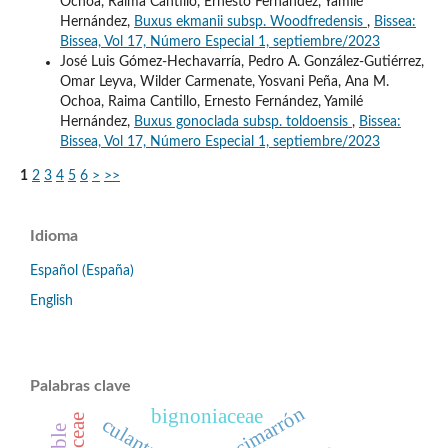
Ochoa, Raima Cantillo, Ernesto Fernández, Yamilé
Hernández,
Buxus ekmanii subsp. Woodfredensis
,
Bissea:
Bissea, Vol 17, Número Especial 1, septiembre/2023
José Luis Gómez-Hechavarría, Pedro A. González-Gutiérrez,
Omar Leyva, Wilder Carmenate, Yosvani Peña, Ana M.
Ochoa, Raima Cantillo, Ernesto Fernández, Yamilé
Hernández,
Buxus gonoclada subsp. toldoensis
,
Bissea:
Bissea, Vol 17, Número Especial 1, septiembre/2023
1
2
3
4
5
6
>
>>
Idioma
Español (España)
English
Palabras clave
bignoniaceae
culantrillo