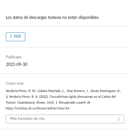
Los datos de descargas todavía no están disponibles.
PDF
Publicado
2022-09-30
Cómo citar
Verdecia Pérez, R. M., Galano Machado, L., Díaz Romero, J., Durán Domínguez, R.,
& Verdecia Pérez, R. A. (2022). Coccothrinax rigida (Arecaceae) en el Cañón del
Yumurí, Guantánamo.
Bissea
,
16
(3), 1. Recuperado a partir de
https://revistas.uh.cu/bissea/article/view/61
Más formatos de cita