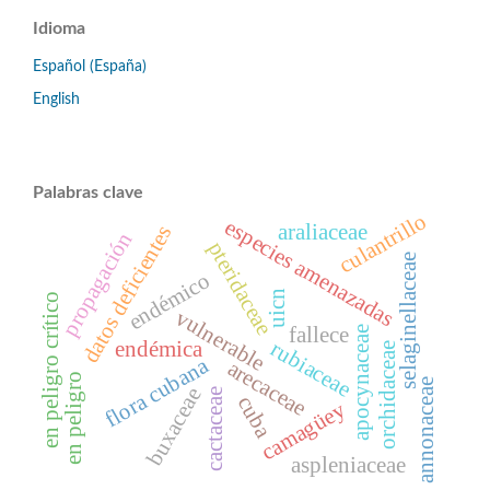
Idioma
Español (España)
English
Palabras clave
culantrillo
especies amenazadas
araliaceae
datos deficientes
propagación
pteridaceae
selaginellaceae
endémico
uicn
en peligro crítico
vulnerable
fallece
apocynaceae
rubiaceae
endémica
orchidaceae
flora cubana
arecaceae
en peligro
annonaceae
buxaceae
cactaceae
cuba
camagüey
aspleniaceae