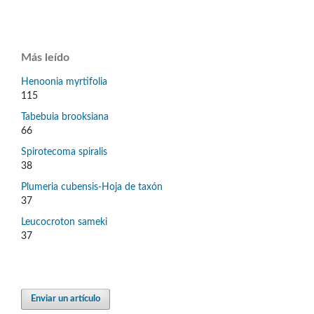
Más leído
Henoonia myrtifolia
115
Tabebuia brooksiana
66
Spirotecoma spiralis
38
Plumeria cubensis-Hoja de taxón
37
Leucocroton sameki
37
Enviar un artículo