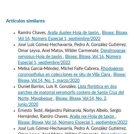
Artículos similares
Ramiro Chaves,
Aralia duplex-Hoja de taxón
,
Bissea: Bissea,
Vol 16, Número Especial 1, septiembre/2022
José Luis Gómez-Hechavarría, Pedro A. González Gutiérrez,
Omar Leyva, Anel Matos, Wilder Carmenate,
Dendropanax
nervosus-Hoja de taxón
,
Bissea: Bissea, Vol 16, Número
Especial 1, septiembre/2022
Melisa García-Méndez, Michel Faife-Cabrera,
Rhodogeron
coronopifolius en colecciones ex situ de Villa Clara
,
Bissea:
Bissea, Vol.14, No. 1, marzo/2020
Duniel Barrios, Luis R. González,
Lista florística en dos
parches de matorral xeromorfo costero de Santa Cruz del
Norte, Mayabeque
,
Bissea: Bissea, Vol.14, No. 2,
junio/2020
Ernesto Testé, Alejandro Palmarola, Norlys Albelo, Sergio
Hernández, Ramiro Chaves,
Aralia rex-Hoja de taxón
,
Bissea: Bissea, Vol 16, Número Especial 1, septiembre/2022
José Luis Gómez-Hechavarría, Pedro A. González Gutiérrez,