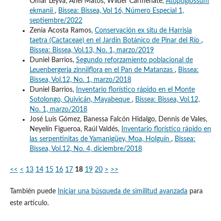
Omar Leyva, Anel Matos, Wilder Carmenate,
Atopoglossum
ekmanii
,
Bissea: Bissea, Vol 16, Número Especial 1,
septiembre/2022
Zenia Acosta Ramos,
Conservación ex situ de Harrisia
taetra (Cactaceae) en el Jardín Botánico de Pinar del Río
,
Bissea: Bissea, Vol.13, No. 1, marzo/2019
Duniel Barrios,
Segundo reforzamiento poblacional de
Leuenbergeria zinniiflora en el Pan de Matanzas
,
Bissea:
Bissea, Vol.12, No. 1, marzo/2018
Duniel Barrios,
Inventario florístico rápido en el Monte
Sotolongo, Quivicán, Mayabeque
,
Bissea: Bissea, Vol.12,
No. 1, marzo/2018
José Luis Gómez, Banessa Falcón Hidalgo, Dennis de Vales,
Neyelín Figueroa, Raúl Valdés,
Inventario florístico rápido en
las serpentinitas de Yamanigüey, Moa, Holguín
,
Bissea:
Bissea, Vol.12, No. 4, diciembre/2018
<<
<
13
14
15
16
17
18
19
20
>
>>
También puede
Iniciar una búsqueda de similitud avanzada
para
este artículo.