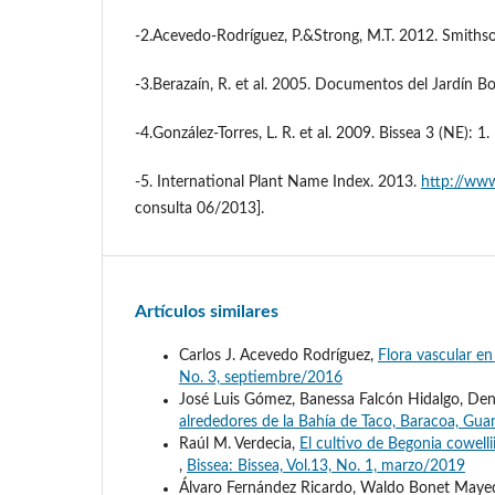
-2.Acevedo-Rodríguez, P.&Strong, M.T. 2012. Smithso
-3.Berazaín, R. et al. 2005. Documentos del Jardín Bo
-4.González-Torres, L. R. et al. 2009. Bissea 3 (NE): 1.
-5. International Plant Name Index. 2013.
http://www
consulta 06/2013].
Artículos similares
Carlos J. Acevedo Rodríguez,
Flora vascular e
No. 3, septiembre/2016
José Luis Gómez, Banessa Falcón Hidalgo, Denn
alrededores de la Bahía de Taco, Baracoa, G
Raúl M. Verdecia,
El cultivo de Begonia cowelli
,
Bissea: Bissea, Vol.13, No. 1, marzo/2019
Álvaro Fernández Ricardo, Waldo Bonet Maye