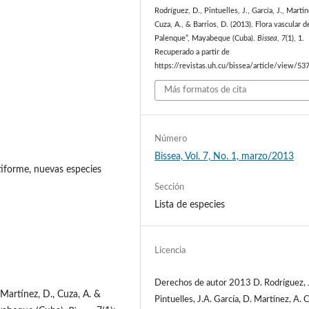
Rodríguez, D., Pintuelles, J., García, J., Martín
Cuza, A., & Barrios, D. (2013). Flora vascular d
Palenque”, Mayabeque (Cuba).
Bissea
,
7
(1), 1.
Recuperado a partir de
https://revistas.uh.cu/bissea/article/view/53
Más formatos de cita
Número
Bissea, Vol. 7, No. 1, marzo/2013
iforme, nuevas especies
Sección
Lista de especies
Licencia
Derechos de autor 2013 D. Rodríguez, J
., Martínez, D., Cuza, A. &
Pintuelles, J.A. García, D. Martínez, A. 