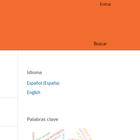
Entrar
Buscar
Idioma
Español (España)
English
Palabras clave
sancti spíritus
jatibonico
área protegida
buxaceae
en peligro