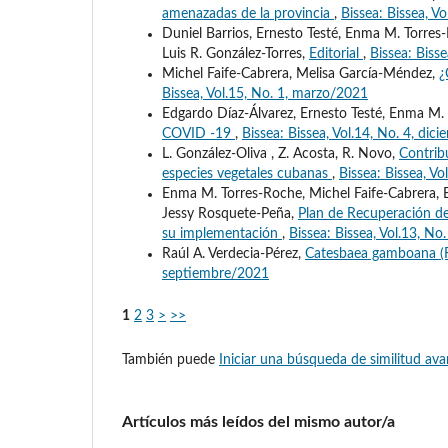
amenazadas de la provincia
,
Bissea: Bissea, V
Duniel Barrios, Ernesto Testé, Enma M. Torres-
Luis R. González-Torres,
Editorial
,
Bissea: Biss
Michel Faife-Cabrera, Melisa García-Méndez,
¿
Bissea, Vol.15, No. 1, marzo/2021
Edgardo Díaz-Álvarez, Ernesto Testé, Enma M.
COVID -19
,
Bissea: Bissea, Vol.14, No. 4, di
L. González-Oliva , Z. Acosta, R. Novo,
Contrib
especies vegetales cubanas
,
Bissea: Bissea, Vo
Enma M. Torres-Roche, Michel Faife-Cabrera, E
Jessy Rosquete-Peña,
Plan de Recuperación de
su implementación
,
Bissea: Bissea, Vol.13, No
Raúl A. Verdecia-Pérez,
Catesbaea gamboana (R
septiembre/2021
1
2
3
>
>>
También puede
Iniciar una búsqueda de similitud av
Artículos más leídos del mismo autor/a