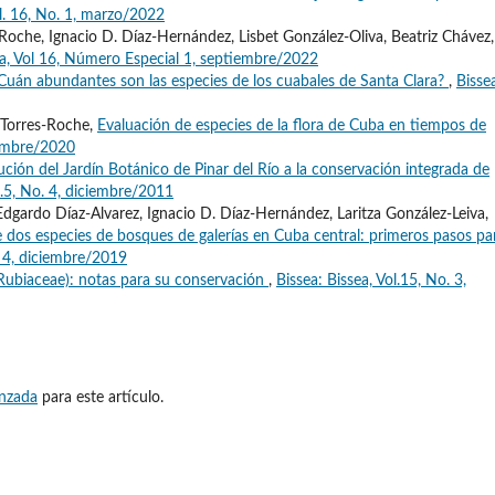
ol. 16, No. 1, marzo/2022
Roche, Ignacio D. Díaz-Hernández, Lisbet González-Oliva, Beatriz Chávez,
ea, Vol 16, Número Especial 1, septiembre/2022
Cuán abundantes son las especies de los cuabales de Santa Clara?
,
Bisse
 Torres-Roche,
Evaluación de especies de la flora de Cuba en tiempos de
ciembre/2020
ución del Jardín Botánico de Pinar del Río a la conservación integrada de
l.5, No. 4, diciembre/2011
dgardo Díaz-Alvarez, Ignacio D. Díaz-Hernández, Laritza González-Leiva,
 dos especies de bosques de galerías en Cuba central: primeros pasos pa
. 4, diciembre/2019
ubiaceae): notas para su conservación
,
Bissea: Bissea, Vol.15, No. 3,
anzada
para este artículo.