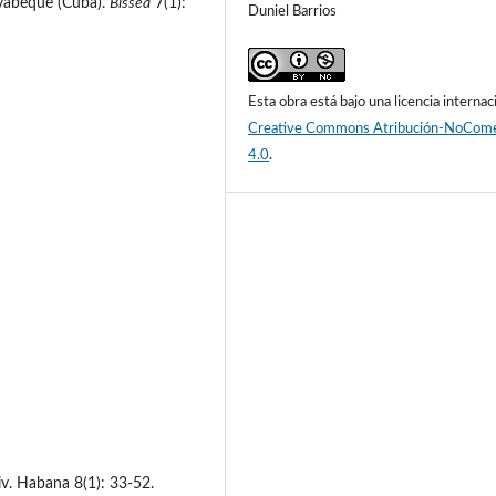
ayabeque (Cuba).
Bissea
7(1):
Duniel Barrios
Esta obra está bajo una licencia internac
Creative Commons Atribución-NoCome
4.0
.
niv. Habana 8(1): 33-52.