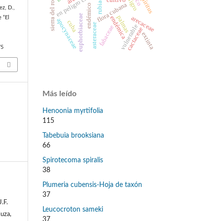
sierra del rosario
rubiaceae
en peligro crítico
cultivo
flora cubana
endémico
ez, D.,
euphorbiaceae
palmas
arecaceae
endémica
e “El
apocynaceae
cuba
asteraceae
vulnerable
fabaceae
cactaceae
extinta
75
Más leído
Henoonia myrtifolia
115
Tabebuia brooksiana
66
Spirotecoma spiralis
38
Plumeria cubensis-Hoja de taxón
37
.F.
Leucocroton sameki
Cuza,
37