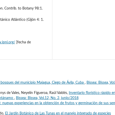
n. Contrib. to Botany 98:1.
tánico Atlántico (Gijón 4: 1.
.ipni.org/
[fecha de
n bosques del municipio Majagua, Ciego de Ávila, Cuba
,
Bissea: Bissea, Vol
ys de Vales, Neyelín Figueroa, Raúl Valdés,
Inventario florístico rápido e
uantánamo
,
Bissea: Bissea, Vol.12, No. 2, junio/2018
i: nuevas experiencias en la obtención de frutos y germinación de sus sem
do,
El Jardín Botánico de Las Tunas en el manejo integrado de especies