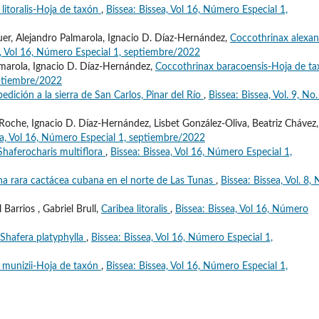
litoralis-Hoja de taxón
,
Bissea: Bissea, Vol 16, Número Especial 1,
quer, Alejandro Palmarola, Ignacio D. Díaz-Hernández,
Coccothrinax alexan
a, Vol 16, Número Especial 1, septiembre/2022
almarola, Ignacio D. Díaz-Hernández,
Coccothrinax baracoensis-Hoja de t
eptiembre/2022
edición a la sierra de San Carlos, Pinar del Río
,
Bissea: Bissea, Vol. 9, No.
Roche, Ignacio D. Díaz-Hernández, Lisbet González-Oliva, Beatriz Chávez,
ea, Vol 16, Número Especial 1, septiembre/2022
Shaferocharis multiflora
,
Bissea: Bissea, Vol 16, Número Especial 1,
na rara cactácea cubana en el norte de Las Tunas
,
Bissea: Bissea, Vol. 8, 
Barrios , Gabriel Brull,
Caribea litoralis
,
Bissea: Bissea, Vol 16, Número
Shafera platyphylla
,
Bissea: Bissea, Vol 16, Número Especial 1,
 munizii-Hoja de taxón
,
Bissea: Bissea, Vol 16, Número Especial 1,