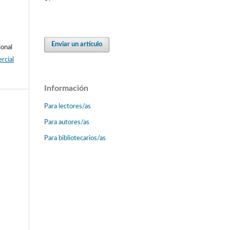
Enviar un artículo
ional
rcial
Información
Para lectores/as
Para autores/as
Para bibliotecarios/as