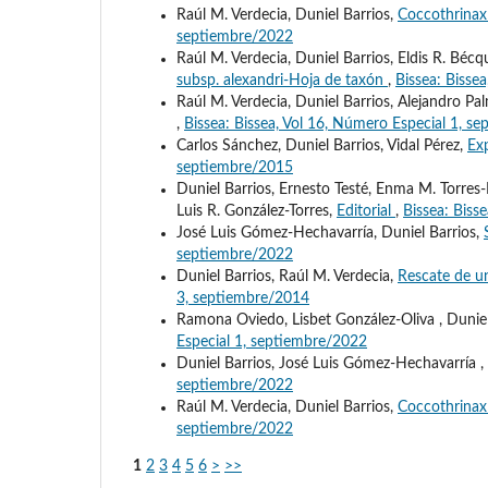
Raúl M. Verdecia, Duniel Barrios,
Coccothrinax 
septiembre/2022
Raúl M. Verdecia, Duniel Barrios, Eldis R. Béc
subsp. alexandri-Hoja de taxón
,
Bissea: Bisse
Raúl M. Verdecia, Duniel Barrios, Alejandro P
,
Bissea: Bissea, Vol 16, Número Especial 1, s
Carlos Sánchez, Duniel Barrios, Vidal Pérez,
Exp
septiembre/2015
Duniel Barrios, Ernesto Testé, Enma M. Torres-
Luis R. González-Torres,
Editorial
,
Bissea: Biss
José Luis Gómez-Hechavarría, Duniel Barrios,
septiembre/2022
Duniel Barrios, Raúl M. Verdecia,
Rescate de u
3, septiembre/2014
Ramona Oviedo, Lisbet González-Oliva , Duniel 
Especial 1, septiembre/2022
Duniel Barrios, José Luis Gómez-Hechavarría ,
septiembre/2022
Raúl M. Verdecia, Duniel Barrios,
Coccothrinax
septiembre/2022
1
2
3
4
5
6
>
>>