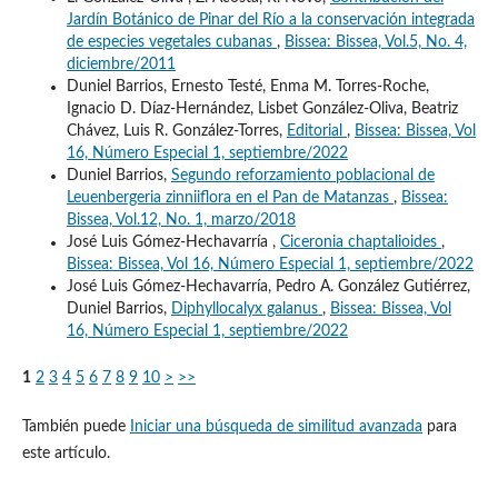
Jardín Botánico de Pinar del Río a la conservación integrada
de especies vegetales cubanas
,
Bissea: Bissea, Vol.5, No. 4,
diciembre/2011
Duniel Barrios, Ernesto Testé, Enma M. Torres-Roche,
Ignacio D. Díaz-Hernández, Lisbet González-Oliva, Beatriz
Chávez, Luis R. González-Torres,
Editorial
,
Bissea: Bissea, Vol
16, Número Especial 1, septiembre/2022
Duniel Barrios,
Segundo reforzamiento poblacional de
Leuenbergeria zinniiflora en el Pan de Matanzas
,
Bissea:
Bissea, Vol.12, No. 1, marzo/2018
José Luis Gómez-Hechavarría ,
Ciceronia chaptalioides
,
Bissea: Bissea, Vol 16, Número Especial 1, septiembre/2022
José Luis Gómez-Hechavarría, Pedro A. González Gutiérrez,
Duniel Barrios,
Diphyllocalyx galanus
,
Bissea: Bissea, Vol
16, Número Especial 1, septiembre/2022
1
2
3
4
5
6
7
8
9
10
>
>>
También puede
Iniciar una búsqueda de similitud avanzada
para
este artículo.