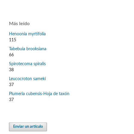
Más leído
Henoonia myrtifolia
115
Tabebuia brooksiana
66
Spirotecoma spiralis
38
Leucocroton sameki
37
Plumeria cubensis-Hoja de taxón
37
Enviar un artículo