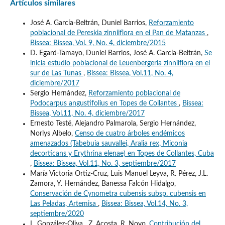
Artículos similares
José A. García-Beltrán, Duniel Barrios,
Reforzamiento
poblacional de Pereskia zinniiflora en el Pan de Matanzas
,
Bissea: Bissea, Vol. 9, No. 4, diciembre/2015
D. Egard-Tamayo, Duniel Barrios, José A. García-Beltrán,
Se
inicia estudio poblacional de Leuenbergeria zinniiflora en el
sur de Las Tunas
,
Bissea: Bissea, Vol.11, No. 4,
diciembre/2017
Sergio Hernández,
Reforzamiento poblacional de
Podocarpus angustifolius en Topes de Collantes
,
Bissea:
Bissea, Vol.11, No. 4, diciembre/2017
Ernesto Testé, Alejandro Palmarola, Sergio Hernández,
Norlys Albelo,
Censo de cuatro árboles endémicos
amenazados (Tabebuia sauvallei, Aralia rex, Miconia
decorticans y Erythrina elenae) en Topes de Collantes, Cuba
,
Bissea: Bissea, Vol.11, No. 3, septiembre/2017
María Victoria Ortiz-Cruz, Luis Manuel Leyva, R. Pérez, J.L.
Zamora, Y. Hernández, Banessa Falcón Hidalgo,
Conservación de Cynometra cubensis subsp. cubensis en
Las Peladas, Artemisa
,
Bissea: Bissea, Vol.14, No. 3,
septiembre/2020
L. González-Oliva , Z. Acosta, R. Novo,
Contribución del