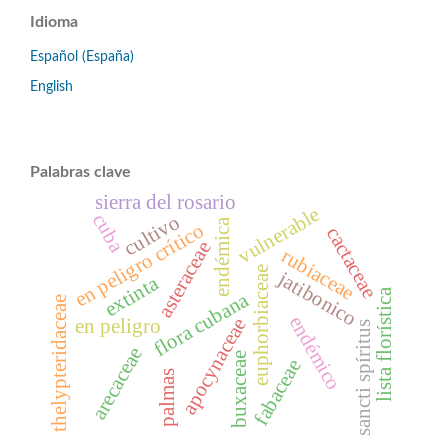
Idioma
Español (España)
English
Palabras clave
sierra del rosario
vulnerable
cuba
cultivo
endémica
en peligro crítico
cactaceae
asteraceae
rubiaceae
euphorbiaceae
jatibonico
extinta
lista florística
flora cubana
thelypteridaceae
endémico
apocynaceae
en peligro
sancti spíritus
arecaceae
buxaceae
fabaceae
palmas