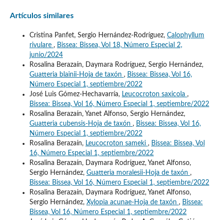
Artículos similares
Cristina Panfet, Sergio Hernández-Rodríguez,
Calophyllum
rivulare
,
Bissea: Bissea, Vol 18, Número Especial 2,
junio/2024
Rosalina Berazaín, Daymara Rodríguez, Sergio Hernández,
Guatteria blainii-Hoja de taxón
,
Bissea: Bissea, Vol 16,
Número Especial 1, septiembre/2022
José Luis Gómez-Hechavarría,
Leucocroton saxicola
,
Bissea: Bissea, Vol 16, Número Especial 1, septiembre/2022
Rosalina Berazaín, Yanet Alfonso, Sergio Hernández,
Guatteria cubensis-Hoja de taxón
,
Bissea: Bissea, Vol 16,
Número Especial 1, septiembre/2022
Rosalina Berazaín,
Leucocroton sameki
,
Bissea: Bissea, Vol
16, Número Especial 1, septiembre/2022
Rosalina Berazaín, Daymara Rodríguez, Yanet Alfonso,
Sergio Hernández,
Guatteria moralesii-Hoja de taxón
,
Bissea: Bissea, Vol 16, Número Especial 1, septiembre/2022
Rosalina Berazaín, Daymara Rodríguez, Yanet Alfonso,
Sergio Hernández,
Xylopia acunae-Hoja de taxón
,
Bissea:
Bissea, Vol 16, Número Especial 1, septiembre/2022