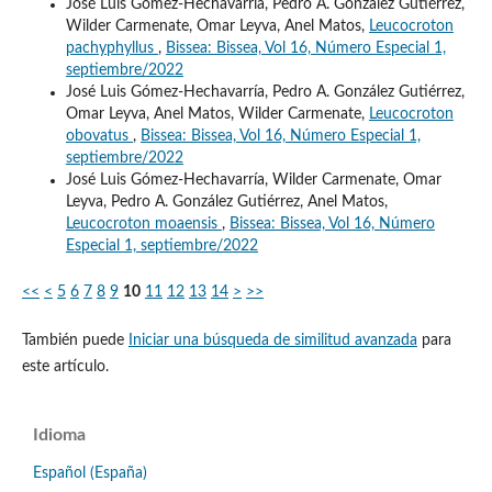
José Luis Gómez-Hechavarría, Pedro A. González Gutiérrez,
Wilder Carmenate, Omar Leyva, Anel Matos,
Leucocroton
pachyphyllus
,
Bissea: Bissea, Vol 16, Número Especial 1,
septiembre/2022
José Luis Gómez-Hechavarría, Pedro A. González Gutiérrez,
Omar Leyva, Anel Matos, Wilder Carmenate,
Leucocroton
obovatus
,
Bissea: Bissea, Vol 16, Número Especial 1,
septiembre/2022
José Luis Gómez-Hechavarría, Wilder Carmenate, Omar
Leyva, Pedro A. González Gutiérrez, Anel Matos,
Leucocroton moaensis
,
Bissea: Bissea, Vol 16, Número
Especial 1, septiembre/2022
<<
<
5
6
7
8
9
10
11
12
13
14
>
>>
También puede
Iniciar una búsqueda de similitud avanzada
para
este artículo.
Idioma
Español (España)