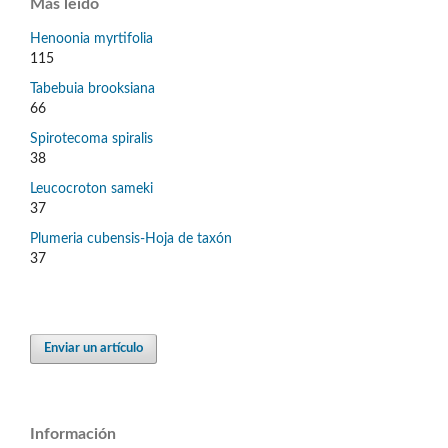
Más leído
Henoonia myrtifolia
115
Tabebuia brooksiana
66
Spirotecoma spiralis
38
Leucocroton sameki
37
Plumeria cubensis-Hoja de taxón
37
Enviar un artículo
Información