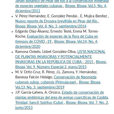
Jardín Botánico de Pinar del Río a la conservación integrada
de especies vegetales cubanas
,
Bissea: Bissea, Vol.5, No. 4,
diciembre/2011
V. Pérez Hernández, E. González Pendás , E. Mujica Benítez ,
Nuevo reporte de Drosera brevifolia en Pinar del Río
,
Bissea: Bissea, Vol. 8, No. 3, septiembre/2014
Edgardo Díaz-Álvarez, Ernesto Testé, Enma M. Torres-
Roche,
Evaluación de especies de la flora de Cuba en
tiempos de COVID -19
,
Bissea: Bissea, Vol.14, No. 4,
diciembre/2020
Ramona Oviedo, Lisbet González-Oliva,
LISTA NACIONAL
DE PLANTAS INVASORAS Y POTENCIALMENTE
INVASORAS EN LA REPÚBLICA DE CUBA - 2015
,
Bissea:
Bissea, Vol. 9. Número Especial 2, mayo/2015
M. V. Ortiz-Cruz, R. Pérez, J.L. Zamora, Y. Hernández,
Banessa Falcón Hidalgo,
Conservación de Neomezia
cubensis subsp. cubensis (Primulaceae)
,
Bissea: Bissea,
Vol.13, No. 3, septiembre/2019
J.P. García-Lahera, A. Orozco,
Estado de conservación de
plantas endémicas del área de arenas cuarcíticas de Casilda,
Trinidad, Sancti Spíritus (Cuba)
,
Bissea: Bissea, Vol. 7, No. 2,
junio/2013