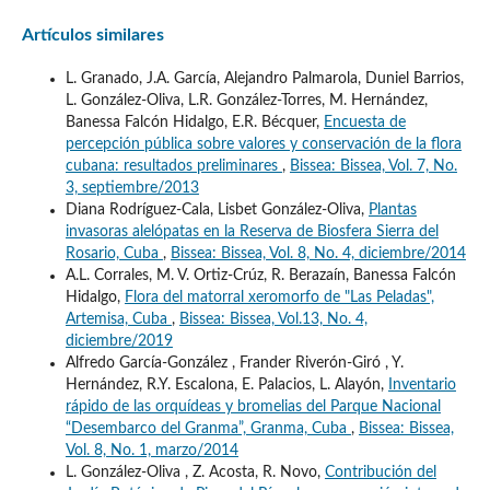
Artículos similares
L. Granado, J.A. García, Alejandro Palmarola, Duniel Barrios,
L. González-Oliva, L.R. González-Torres, M. Hernández,
Banessa Falcón Hidalgo, E.R. Bécquer,
Encuesta de
percepción pública sobre valores y conservación de la flora
cubana: resultados preliminares
,
Bissea: Bissea, Vol. 7, No.
3, septiembre/2013
Diana Rodríguez-Cala, Lisbet González-Oliva,
Plantas
invasoras alelópatas en la Reserva de Biosfera Sierra del
Rosario, Cuba
,
Bissea: Bissea, Vol. 8, No. 4, diciembre/2014
A.L. Corrales, M. V. Ortiz-Crúz, R. Berazaín, Banessa Falcón
Hidalgo,
Flora del matorral xeromorfo de "Las Peladas",
Artemisa, Cuba
,
Bissea: Bissea, Vol.13, No. 4,
diciembre/2019
Alfredo García-González , Frander Riverón-Giró , Y.
Hernández, R.Y. Escalona, E. Palacios, L. Alayón,
Inventario
rápido de las orquídeas y bromelias del Parque Nacional
“Desembarco del Granma”, Granma, Cuba
,
Bissea: Bissea,
Vol. 8, No. 1, marzo/2014
L. González-Oliva , Z. Acosta, R. Novo,
Contribución del