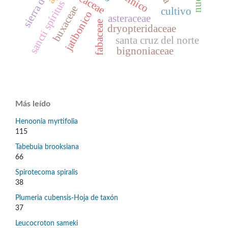
arecaceae
sancti spíritus
buxaceae
cultivo
jatibonico
asteraceae
fabaceae
dryopteridaceae
santa cruz del norte
bignoniaceae
Más leído
Henoonia myrtifolia
115
Tabebuia brooksiana
66
Spirotecoma spiralis
38
Plumeria cubensis-Hoja de taxón
37
Leucocroton sameki