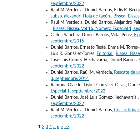
septiembre/2022
Raúl M. Verdecia, Duniel Barrios, Eldis R. Béc
subsp. alexandri-Hoja de taxón
,
Bissea: Bisse
Raúl M. Verdecia, Duniel Barrios, Alejandro P
,
Bissea: Bissea, Vol 16, Número Especial 1, s
Carlos Sánchez, Duniel Barrios, Vidal Pérez,
Exp
septiembre/2015
Duniel Barrios, Ernesto Testé, Enma M. Torres-
Luis R. González-Torres,
Editorial
,
Bissea: Biss
José Luis Gómez-Hechavarría, Duniel Barrios,
septiembre/2022
Duniel Barrios, Raúl M. Verdecia,
Rescate de u
3, septiembre/2014
Ramona Oviedo, Lisbet González-Oliva , Duniel 
Especial 1, septiembre/2022
Duniel Barrios, José Luis Gómez-Hechavarría ,
septiembre/2022
Raúl M. Verdecia, Duniel Barrios,
Coccothrinax
septiembre/2022
1
2
3
4
5
6
>
>>