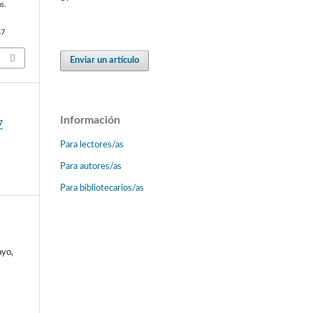
s.
47
Enviar un artículo
Información
7
Para lectores/as
Para autores/as
Para bibliotecarios/as
ayo,