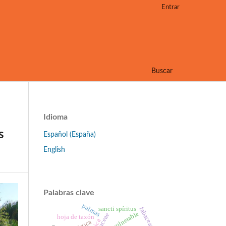
Entrar
Buscar
Idioma
s
Español (España)
English
Palabras clave
palmas
sancti spíritus
fabaceae
vulnerable
arecaceae
hoja de taxón