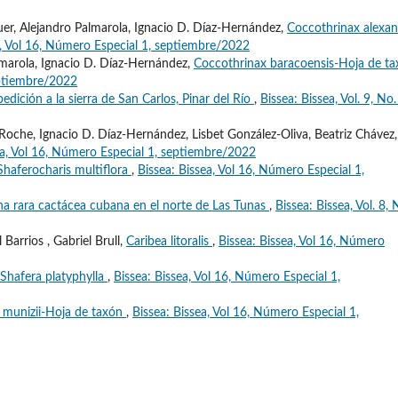
quer, Alejandro Palmarola, Ignacio D. Díaz-Hernández,
Coccothrinax alexan
a, Vol 16, Número Especial 1, septiembre/2022
almarola, Ignacio D. Díaz-Hernández,
Coccothrinax baracoensis-Hoja de t
eptiembre/2022
edición a la sierra de San Carlos, Pinar del Río
,
Bissea: Bissea, Vol. 9, No.
Roche, Ignacio D. Díaz-Hernández, Lisbet González-Oliva, Beatriz Chávez,
ea, Vol 16, Número Especial 1, septiembre/2022
Shaferocharis multiflora
,
Bissea: Bissea, Vol 16, Número Especial 1,
na rara cactácea cubana en el norte de Las Tunas
,
Bissea: Bissea, Vol. 8, 
Barrios , Gabriel Brull,
Caribea litoralis
,
Bissea: Bissea, Vol 16, Número
Shafera platyphylla
,
Bissea: Bissea, Vol 16, Número Especial 1,
 munizii-Hoja de taxón
,
Bissea: Bissea, Vol 16, Número Especial 1,