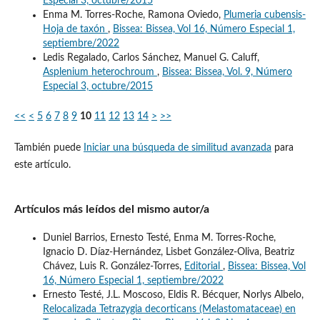
Especial 3, octubre/2015
Enma M. Torres-Roche, Ramona Oviedo,
Plumeria cubensis-
Hoja de taxón
,
Bissea: Bissea, Vol 16, Número Especial 1,
septiembre/2022
Ledis Regalado, Carlos Sánchez, Manuel G. Caluff,
Asplenium heterochroum
,
Bissea: Bissea, Vol. 9, Número
Especial 3, octubre/2015
<<
<
5
6
7
8
9
10
11
12
13
14
>
>>
También puede
Iniciar una búsqueda de similitud avanzada
para
este artículo.
Artículos más leídos del mismo autor/a
Duniel Barrios, Ernesto Testé, Enma M. Torres-Roche,
Ignacio D. Díaz-Hernández, Lisbet González-Oliva, Beatriz
Chávez, Luis R. González-Torres,
Editorial
,
Bissea: Bissea, Vol
16, Número Especial 1, septiembre/2022
Ernesto Testé, J.L. Moscoso, Eldis R. Bécquer, Norlys Albelo,
Relocalizada Tetrazygia decorticans (Melastomataceae) en