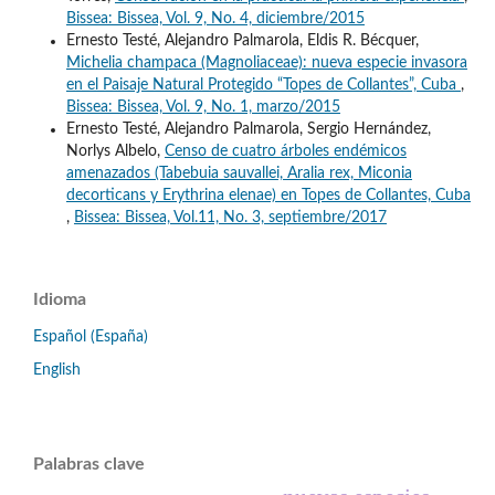
Bissea: Bissea, Vol. 9, No. 4, diciembre/2015
Ernesto Testé, Alejandro Palmarola, Eldis R. Bécquer,
Michelia champaca (Magnoliaceae): nueva especie invasora
en el Paisaje Natural Protegido “Topes de Collantes”, Cuba
,
Bissea: Bissea, Vol. 9, No. 1, marzo/2015
Ernesto Testé, Alejandro Palmarola, Sergio Hernández,
Norlys Albelo,
Censo de cuatro árboles endémicos
amenazados (Tabebuia sauvallei, Aralia rex, Miconia
decorticans y Erythrina elenae) en Topes de Collantes, Cuba
,
Bissea: Bissea, Vol.11, No. 3, septiembre/2017
Idioma
Español (España)
English
Palabras clave