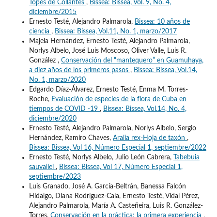
Topes de Collantes
,
Bissea: Bissea, Vol. 9, No. 4,
diciembre/2015
Ernesto Testé, Alejandro Palmarola,
Bissea: 10 años de
ciencia
,
Bissea: Bissea, Vol.11, No. 1, marzo/2017
Majela Hernández, Ernesto Testé, Alejandro Palmarola,
Norlys Albelo, José Luis Moscoso, Oliver Valle, Luis R.
González ,
Conservación del “mantequero” en Guamuhaya,
a diez años de los primeros pasos
,
Bissea: Bissea, Vol.14,
No. 1, marzo/2020
Edgardo Díaz-Álvarez, Ernesto Testé, Enma M. Torres-
Roche,
Evaluación de especies de la flora de Cuba en
tiempos de COVID -19
,
Bissea: Bissea, Vol.14, No. 4,
diciembre/2020
Ernesto Testé, Alejandro Palmarola, Norlys Albelo, Sergio
Hernández, Ramiro Chaves,
Aralia rex-Hoja de taxón
,
Bissea: Bissea, Vol 16, Número Especial 1, septiembre/2022
Ernesto Testé, Norlys Albelo, Julio León Cabrera,
Tabebuia
sauvallei
,
Bissea: Bissea, Vol 17, Número Especial 1,
septiembre/2023
Luis Granado, José A. García-Beltrán, Banessa Falcón
Hidalgo, Diana Rodríguez-Cala, Ernesto Testé, Vidal Pérez,
Alejandro Palmarola, María A. Casteñeira, Luis R. González-
Torres,
Conservación en la práctica: la primera experiencia
,