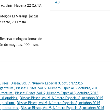
4.0
.
 Nac. Univ. Habana 22 (1):49.
rotegida El Naranjal [actual
e carso, 700 msm.
.
o, Reserva ecológica Lomas de
ción de mogotes, 400 msm.
Bissea: Bissea, Vol. 9, Número Especial 3, octubre/2015
giganteum
,
Bissea: Bissea, Vol. 9, Número Especial 3, octubre/2015
m tectum
,
Bissea: Bissea, Vol. 9, Número Especial 3, octubre/2015
 siliquoides
,
Bissea: Bissea, Vol. 9, Número Especial 3, octubre/2015
 pusillum
,
Bissea: Bissea, Vol. 9, Número Especial 3, octubre/2015
m procurrens
,
Bissea: Bissea, Vol. 9, Número Especial 3, octubre/2015