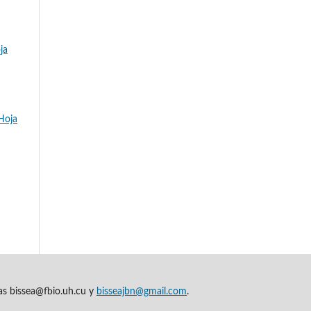
ja
-Hoja
cas bissea@fbio.uh.cu y
bisseajbn@gmail.com
.