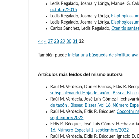
Ledis Regalado, Josmaily Lóriga, Manuel G. Cal
octubre/2015
Ledis Regalado, Josmaily Lóriga,
Elaphoglossu
Ledis Regalado, Josmaily Lóriga,
Elaphoglossum
Carlos Sánchez, Ledis Regalado,
Ctenitis santa
<<
<
27
28
29
30
31
32
También puede
Iniciar una búsqueda de similitud av
Artículos más leídos del mismo autor/a
Raúl M. Verdecia, Duniel Barrios, Eldis R. Béc
subsp. alexandri-Hoja de taxón
,
Bissea: Bisse
Raúl M. Verdecia, José Luis Gómez-Hechavarría
de taxón
,
Bissea: Bissea, Vol 16, Número Espe
Raúl M. Verdecia, Eldis R. Bécquer,
Coccothrin
septiembre/2022
Eldis R. Bécquer, José Luis Gómez-Hechavarrí
16, Número Especial 1, septiembre/2022
Raúl M. Verdecia, Eldis R. Bécquer, Ignacio D