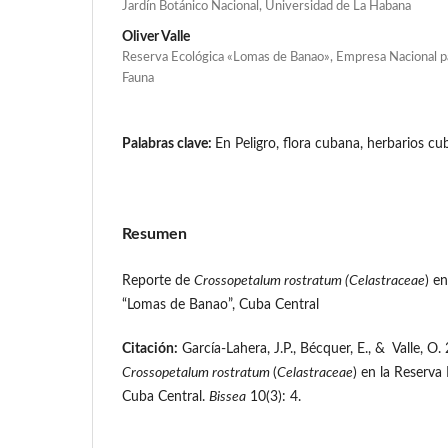
Jardín Botánico Nacional, Universidad de La Habana
Oliver Valle
Reserva Ecológica «Lomas de Banao», Empresa Nacional par
Fauna
Palabras clave:
En Peligro, flora cubana, herbarios c
Resumen
Reporte de
Crossopetalum rostratum (Celastraceae
) e
“Lomas de Banao”, Cuba Central
Citación:
García-Lahera, J.P., Bécquer, E., & Valle, O
C
rossopetalum rostratum
(
C
elastraceae
) en la Reserva
Cuba Central.
Bissea
10(3): 4.