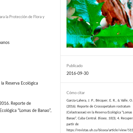
a la Protección de Flora y
ubanos
Publicado
2016-09-30
n la Reserva Ecológica
Cómo citar
García-Lahera, J. P., Bécquer, E. R., & Valle, O
. 2016. Reporte de
(2016). Reporte de Crossopetalum rostratum
 Ecológica “Lomas de Banao”,
(Celastraceae) en la Reserva Ecológica “Lomas
Banao”, Cuba Central.
Bissea
,
10
(3), 4. Recupe
partir de
https://revistas.uh.cu/bissea/article/view/51