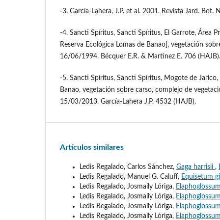
-3. García-Lahera, J.P. et al. 2001. Revista Jard. Bot.
-4. Sancti Spíritus, Sancti Spíritus, El Garrote, Área P
Reserva Ecológica Lomas de Banao], vegetación sobr
16/06/1994. Bécquer E.R. & Martínez E. 706 (HAJB)
-5. Sancti Spíritus, Sancti Spíritus, Mogote de Jaric
Banao, vegetación sobre carso, complejo de vegeta
15/03/2013. García-Lahera J.P. 4532 (HAJB).
Artículos similares
Ledis Regalado, Carlos Sánchez,
Gaga harrisii
,
Ledis Regalado, Manuel G. Caluff,
Equisetum 
Ledis Regalado, Josmaily Lóriga,
Elaphoglossu
Ledis Regalado, Josmaily Lóriga,
Elaphoglossum
Ledis Regalado, Josmaily Lóriga,
Elaphoglossum
Ledis Regalado, Josmaily Lóriga,
Elaphoglossu