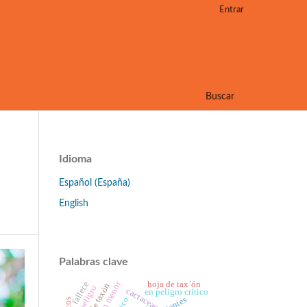
Entrar
Buscar
Idioma
Español (España)
English
Palabras clave
hoja de tax´ón
fallece
hoja de taxón
en peligro
cactaceae
en peligro crítico