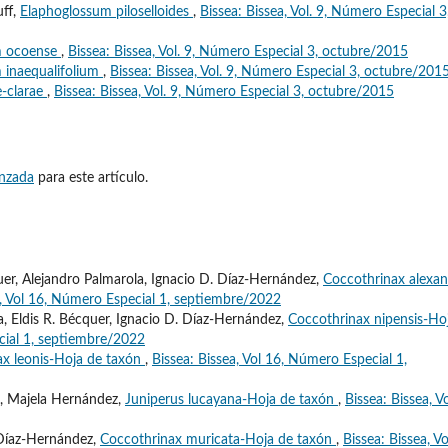
uff,
Elaphoglossum piloselloides
,
Bissea: Bissea, Vol. 9, Número Especial 3
m ocoense
,
Bissea: Bissea, Vol. 9, Número Especial 3, octubre/2015
 inaequalifolium
,
Bissea: Bissea, Vol. 9, Número Especial 3, octubre/201
e-clarae
,
Bissea: Bissea, Vol. 9, Número Especial 3, octubre/2015
anzada
para este artículo.
quer, Alejandro Palmarola, Ignacio D. Díaz-Hernández,
Coccothrinax alexan
a, Vol 16, Número Especial 1, septiembre/2022
, Eldis R. Bécquer, Ignacio D. Díaz-Hernández,
Coccothrinax nipensis-Ho
cial 1, septiembre/2022
ax leonis-Hoja de taxón
,
Bissea: Bissea, Vol 16, Número Especial 1,
a, Majela Hernández,
Juniperus lucayana-Hoja de taxón
,
Bissea: Bissea, V
. Díaz-Hernández,
Coccothrinax muricata-Hoja de taxón
,
Bissea: Bissea, Vo