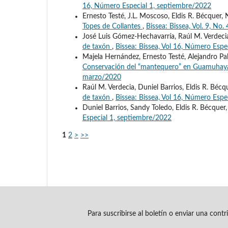
16, Número Especial 1, septiembre/2022
Ernesto Testé, J.L. Moscoso, Eldis R. Bécquer, 
Topes de Collantes
,
Bissea: Bissea, Vol. 9, No
José Luis Gómez-Hechavarría, Raúl M. Verdecia
de taxón
,
Bissea: Bissea, Vol 16, Número Espe
Majela Hernández, Ernesto Testé, Alejandro Palm
Conservación del “mantequero” en Guamuhaya,
marzo/2020
Raúl M. Verdecia, Duniel Barrios, Eldis R. Béc
de taxón
,
Bissea: Bissea, Vol 16, Número Espe
Duniel Barrios, Sandy Toledo, Eldis R. Bécquer
Especial 1, septiembre/2022
1
2
>
>>
Para suscribirse al boletín o enviar una cont