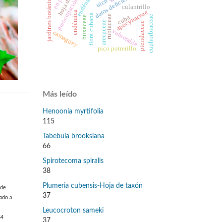
preocupación menor
datos deficientes
endémico
jardines botánicos
uicn
culantrillo
apocynaceae
endémica
flora cubana
rubiaceae
cuba
euphorbiaceae
buxaceae
arecaceae
pteridaceae
vulnerable
camagüey
pico potrerillo
Más leído
Henoonia myrtifolia
115
Tabebuia brooksiana
66
Spirotecoma spiralis
.
38
Plumeria cubensis-Hoja de taxón
 de
37
rado a
Leucocroton sameki
54
37