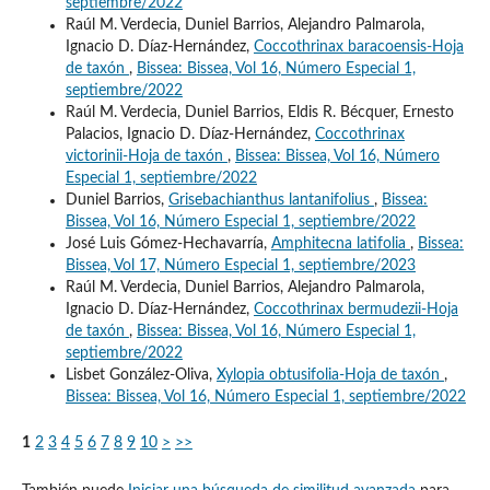
septiembre/2022
Raúl M. Verdecia, Duniel Barrios, Alejandro Palmarola,
Ignacio D. Díaz-Hernández,
Coccothrinax baracoensis-Hoja
de taxón
,
Bissea: Bissea, Vol 16, Número Especial 1,
septiembre/2022
Raúl M. Verdecia, Duniel Barrios, Eldis R. Bécquer, Ernesto
Palacios, Ignacio D. Díaz-Hernández,
Coccothrinax
victorinii-Hoja de taxón
,
Bissea: Bissea, Vol 16, Número
Especial 1, septiembre/2022
Duniel Barrios,
Grisebachianthus lantanifolius
,
Bissea:
Bissea, Vol 16, Número Especial 1, septiembre/2022
José Luis Gómez-Hechavarría,
Amphitecna latifolia
,
Bissea:
Bissea, Vol 17, Número Especial 1, septiembre/2023
Raúl M. Verdecia, Duniel Barrios, Alejandro Palmarola,
Ignacio D. Díaz-Hernández,
Coccothrinax bermudezii-Hoja
de taxón
,
Bissea: Bissea, Vol 16, Número Especial 1,
septiembre/2022
Lisbet González-Oliva,
Xylopia obtusifolia-Hoja de taxón
,
Bissea: Bissea, Vol 16, Número Especial 1, septiembre/2022
1
2
3
4
5
6
7
8
9
10
>
>>