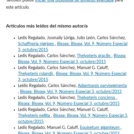
También puede
Iniciar una búsqueda de similitud avanzada
para
este artículo.
Artículos más leídos del mismo autor/a
Ledis Regalado, Josmaily Lóriga, Julio León, Carlos Sánchez,
Schaffneria nigripes
,
Bissea: Bissea, Vol. 9, Número Especial
3, octubre/2015
Ledis Regalado, Carlos Sánchez,
Thelypteris gracilis
,
Bissea:
Bissea, Vol. 9, Número Especial 3, octubre/2015
Ledis Regalado, Carlos Sánchez, Manuel G. Caluff,
Thelypteris rolandii
,
Bissea: Bissea, Vol. 9, Número Especial
3, octubre/2015
Leidis Regalado, Carlos Sánchez,
Adiantopsis parvisegmenta
,
Bissea: Bissea, Vol. 9, Número Especial 3, octubre/2015
Ledis Regalado, Carlos Sánchez,
Thelypteris concinna
,
Bissea: Bissea, Vol. 9, Número Especial 3, octubre/2015
Ledis Regalado, Carlos Sánchez, Manuel G. Caluff,
Thelypteris pellita
,
Bissea: Bissea, Vol. 9, Número Especial 3,
octubre/2015
Ledis Regalado, Manuel G. Caluff,
Equisetum giganteum
,
Bissea: Bissea, Vol. 9, Número Especial 3, octubre/2015