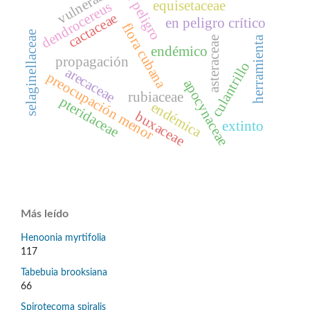
vulnerable
en peligro
equisetaceae
dendrocereus
cactaceae
en peligro crítico
flora cubana
selaginellaceae
herramienta
asteraceae
endémico
propagación
culantrillo
arecaceae
preocupación menor
apocynaceae
rubiaceae
pteridaceae
endémica
buxaceae
extinto
Más leído
Henoonia myrtifolia
117
Tabebuia brooksiana
66
Spirotecoma spiralis