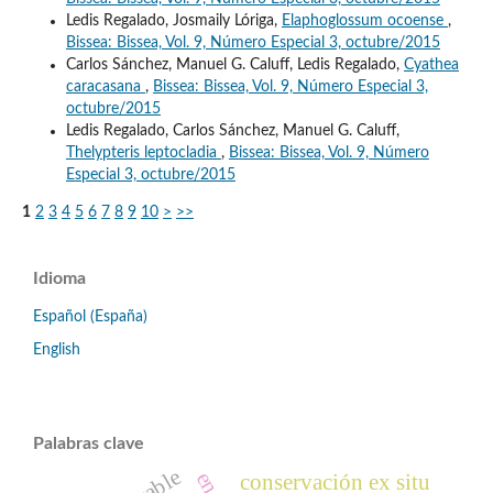
Ledis Regalado, Josmaily Lóriga,
Elaphoglossum ocoense
,
Bissea: Bissea, Vol. 9, Número Especial 3, octubre/2015
Carlos Sánchez, Manuel G. Caluff, Ledis Regalado,
Cyathea
caracasana
,
Bissea: Bissea, Vol. 9, Número Especial 3,
octubre/2015
Ledis Regalado, Carlos Sánchez, Manuel G. Caluff,
Thelypteris leptocladia
,
Bissea: Bissea, Vol. 9, Número
Especial 3, octubre/2015
1
2
3
4
5
6
7
8
9
10
>
>>
Idioma
Español (España)
English
Palabras clave
conservación ex situ