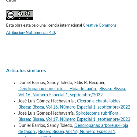
Caluff
Esta obra está bajo una licencia internacional
Creative Commons
Atribución-NoComercial 4.0
.
Artículos similares
Duniel Barrios, Sandy Toledo, Eldis R. Bécquer,
Dendropanax cuneifolius - Hoja de taxón
,
Bissea: Bissea,
Vol 16, Número Especial 1, septiembre/2022
José Luis Gómez-Hechavarría ,
Ciceronia chaptalioides
,
Bissea: Bissea, Vol 16, Número Especial 1, septiembre/2022
José Luis Gómez-Hechavarría,
Spirotecoma rubriflora
,
Bissea: Bissea, Vol 17, Número Especial 1, septiembre/2023
Duniel Barrios, Sandy Toledo,
Dendropanax arboreus-Hoja
de taxón
,
Bissea: Bissea, Vol 16, Número Especial 1,