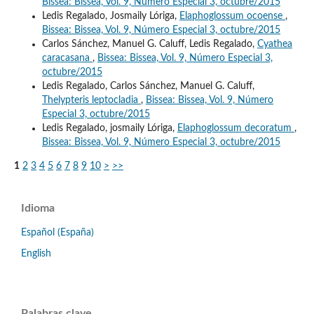
Bissea: Bissea, Vol. 9, Número Especial 3, octubre/2015
Ledis Regalado, Josmaily Lóriga,
Elaphoglossum ocoense
,
Bissea: Bissea, Vol. 9, Número Especial 3, octubre/2015
Carlos Sánchez, Manuel G. Caluff, Ledis Regalado,
Cyathea
caracasana
,
Bissea: Bissea, Vol. 9, Número Especial 3,
octubre/2015
Ledis Regalado, Carlos Sánchez, Manuel G. Caluff,
Thelypteris leptocladia
,
Bissea: Bissea, Vol. 9, Número
Especial 3, octubre/2015
Ledis Regalado, josmaily Lóriga,
Elaphoglossum decoratum
,
Bissea: Bissea, Vol. 9, Número Especial 3, octubre/2015
1
2
3
4
5
6
7
8
9
10
>
>>
Idioma
Español (España)
English
Palabras clave