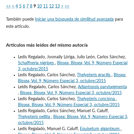
<<
<
4
5
6
7
8
9
10
11
12
13
>
>>
También puede
Iniciar una búsqueda de similitud avanzada
para
este artículo.
Artículos más leídos del mismo autor/a
Ledis Regalado, Josmaily Lóriga, Julio León, Carlos Sánchez,
Schaffneria nigripes
,
Bissea: Bissea, Vol. 9, Número Especial
3, octubre/2015
Ledis Regalado, Carlos Sánchez,
Thelypteris gracilis
,
Bissea:
Bissea, Vol. 9, Número Especial 3, octubre/2015
Leidis Regalado, Carlos Sánchez,
Adiantopsis parvisegmenta
,
Bissea: Bissea, Vol. 9, Número Especial 3, octubre/2015
Ledis Regalado, Carlos Sánchez,
Thelypteris concinna
,
Bissea: Bissea, Vol. 9, Número Especial 3, octubre/2015
Ledis Regalado, Carlos Sánchez, Manuel G. Caluff,
Thelypteris pellita
,
Bissea: Bissea, Vol. 9, Número Especial 3,
octubre/2015
Ledis Regalado, Manuel G. Caluff,
Equisetum giganteum
,