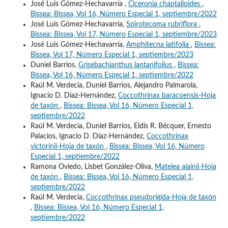
José Luis Gómez-Hechavarría ,
Ciceronia chaptalioides
,
Bissea: Bissea, Vol 16, Número Especial 1, septiembre/2022
José Luis Gómez-Hechavarría,
Spirotecoma rubriflora
,
Bissea: Bissea, Vol 17, Número Especial 1, septiembre/2023
José Luis Gómez-Hechavarría,
Amphitecna latifolia
,
Bissea:
Bissea, Vol 17, Número Especial 1, septiembre/2023
Duniel Barrios,
Grisebachianthus lantanifolius
,
Bissea:
Bissea, Vol 16, Número Especial 1, septiembre/2022
Raúl M. Verdecia, Duniel Barrios, Alejandro Palmarola,
Ignacio D. Díaz-Hernández,
Coccothrinax baracoensis-Hoja
de taxón
,
Bissea: Bissea, Vol 16, Número Especial 1,
septiembre/2022
Raúl M. Verdecia, Duniel Barrios, Eldis R. Bécquer, Ernesto
Palacios, Ignacio D. Díaz-Hernández,
Coccothrinax
victorinii-Hoja de taxón
,
Bissea: Bissea, Vol 16, Número
Especial 1, septiembre/2022
Ramona Oviedo, Lisbet González-Oliva,
Matelea alainii-Hoja
de taxón
,
Bissea: Bissea, Vol 16, Número Especial 1,
septiembre/2022
Raúl M. Verdecia,
Coccothrinax pseudorigida-Hoja de taxón
,
Bissea: Bissea, Vol 16, Número Especial 1,
septiembre/2022