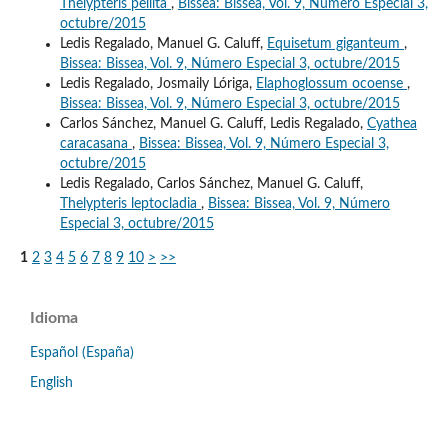
Thelypteris pellita
,
Bissea: Bissea, Vol. 9, Número Especial 3,
octubre/2015
Ledis Regalado, Manuel G. Caluff,
Equisetum giganteum
,
Bissea: Bissea, Vol. 9, Número Especial 3, octubre/2015
Ledis Regalado, Josmaily Lóriga,
Elaphoglossum ocoense
,
Bissea: Bissea, Vol. 9, Número Especial 3, octubre/2015
Carlos Sánchez, Manuel G. Caluff, Ledis Regalado,
Cyathea
caracasana
,
Bissea: Bissea, Vol. 9, Número Especial 3,
octubre/2015
Ledis Regalado, Carlos Sánchez, Manuel G. Caluff,
Thelypteris leptocladia
,
Bissea: Bissea, Vol. 9, Número
Especial 3, octubre/2015
1
2
3
4
5
6
7
8
9
10
>
>>
Idioma
Español (España)
English