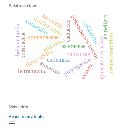
Palabras clave
buxaceae
preocupación menor
en peligro
dendrocereus
vulnerable
cactaceae
culantrillo
hola de taxón
pteridaceae
arenas cuarcíticas
apocynaceae
endémico
aguacate cimarrón
asteraceae
flora cubana
rubiaceae
propagación
endémica
arecaceae
extinto
herramienta
Más leído
Henoonia myrtifolia
115