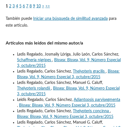
1
2
3
4
5
6
7
8
9
10
>
>>
También puede
Iniciar una búsqueda de similitud avanzada
para
este artículo.
Artículos más leídos del mismo autor/a
Ledis Regalado, Josmaily Lóriga, Julio León, Carlos Sánchez,
Schaffneria nigripes
,
Bissea: Bissea, Vol. 9, Número Especial
3, octubre/2015
Ledis Regalado, Carlos Sánchez,
Thelypteris gracilis
,
Bissea:
Bissea, Vol. 9, Número Especial 3, octubre/2015
Ledis Regalado, Carlos Sánchez, Manuel G. Caluff,
Thelypteris rolandii
,
Bissea: Bissea, Vol. 9, Número Especial
3, octubre/2015
Leidis Regalado, Carlos Sánchez,
Adiantopsis parvisegmenta
,
Bissea: Bissea, Vol. 9, Número Especial 3, octubre/2015
Ledis Regalado, Carlos Sánchez,
Thelypteris concinna
,
Bissea: Bissea, Vol. 9, Número Especial 3, octubre/2015
Ledis Regalado, Carlos Sánchez, Manuel G. Caluff,