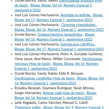
Duniel Barrios, Sandy Toledo,
Dendropanax arboreus-Hoja
de taxón
,
Bissea: Bissea, Vol 16, Número Especial 1,
septiembre/2022
José Luis Gómez-Hechavarría,
Amphitecna latifolia
,
Bissea:
Bissea, Vol 17, Número Especial 1, septiembre/2023
José Luis Gómez-Hechavarría ,
Ciceronia chaptalioides
,
Bissea: Bissea, Vol 16, Número Especial 1, septiembre/2022
Duniel Barrios,
Grisebachianthus lantanifolius
,
Bissea:
Bissea, Vol 16, Número Especial 1, septiembre/2022
José Luis Gómez-Hechavarría,
Spirotecoma rubriflora
,
Bissea: Bissea, Vol 17, Número Especial 1, septiembre/2023
José Luis Gómez-Hechavarría, Pedro A. González Gutiérrez,
Omar Leyva, Anel Matos, Wilder Carmenate,
Dendropanax
nervosus-Hoja de taxón
,
Bissea: Bissea, Vol 16, Número
Especial 1, septiembre/2022
Duniel Barrios, Sandy Toledo, Eldis R. Bécquer,
Dendropanax cuneifolius-Hoja de taxón
,
Bissea: Bissea, Vol
16, Número Especial 1, septiembre/2022
Rosalina Berazaín, Daymara Rodríguez, Yanet Alfonso,
Sergio Hernández,
Xylopia roigii-Hoja de taxón
,
Bissea:
Bissea, Vol 16, Número Especial 1, septiembre/2022
Ledis Regalado, Carlos Sánchez, Manuel G. Caluff,
Thelypteris pellita
,
Bissea: Bissea, Vol. 9, Número Especial 3,