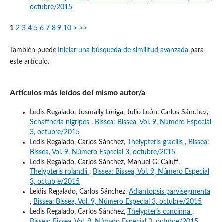
octubre/2015
1
2
3
4
5
6
7
8
9
10
>
>>
También puede
Iniciar una búsqueda de similitud avanzada
para
este artículo.
Artículos más leídos del mismo autor/a
Ledis Regalado, Josmaily Lóriga, Julio León, Carlos Sánchez,
Schaffneria nigripes
,
Bissea: Bissea, Vol. 9, Número Especial
3, octubre/2015
Ledis Regalado, Carlos Sánchez,
Thelypteris gracilis
,
Bissea:
Bissea, Vol. 9, Número Especial 3, octubre/2015
Ledis Regalado, Carlos Sánchez, Manuel G. Caluff,
Thelypteris rolandii
,
Bissea: Bissea, Vol. 9, Número Especial
3, octubre/2015
Leidis Regalado, Carlos Sánchez,
Adiantopsis parvisegmenta
,
Bissea: Bissea, Vol. 9, Número Especial 3, octubre/2015
Ledis Regalado, Carlos Sánchez,
Thelypteris concinna
,
Bissea: Bissea, Vol. 9, Número Especial 3, octubre/2015