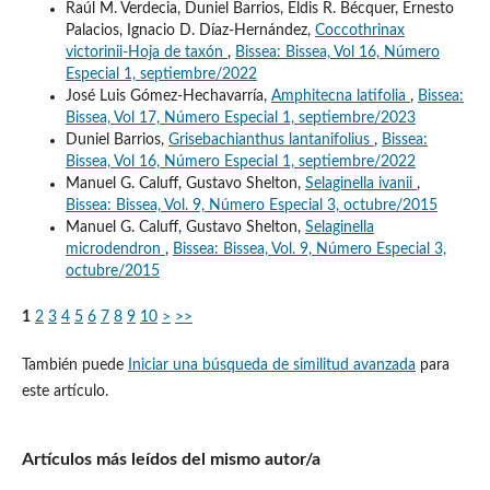
Raúl M. Verdecia, Duniel Barrios, Eldis R. Bécquer, Ernesto
Palacios, Ignacio D. Díaz-Hernández,
Coccothrinax
victorinii-Hoja de taxón
,
Bissea: Bissea, Vol 16, Número
Especial 1, septiembre/2022
José Luis Gómez-Hechavarría,
Amphitecna latifolia
,
Bissea:
Bissea, Vol 17, Número Especial 1, septiembre/2023
Duniel Barrios,
Grisebachianthus lantanifolius
,
Bissea:
Bissea, Vol 16, Número Especial 1, septiembre/2022
Manuel G. Caluff, Gustavo Shelton,
Selaginella ivanii
,
Bissea: Bissea, Vol. 9, Número Especial 3, octubre/2015
Manuel G. Caluff, Gustavo Shelton,
Selaginella
microdendron
,
Bissea: Bissea, Vol. 9, Número Especial 3,
octubre/2015
1
2
3
4
5
6
7
8
9
10
>
>>
También puede
Iniciar una búsqueda de similitud avanzada
para
este artículo.
Artículos más leídos del mismo autor/a