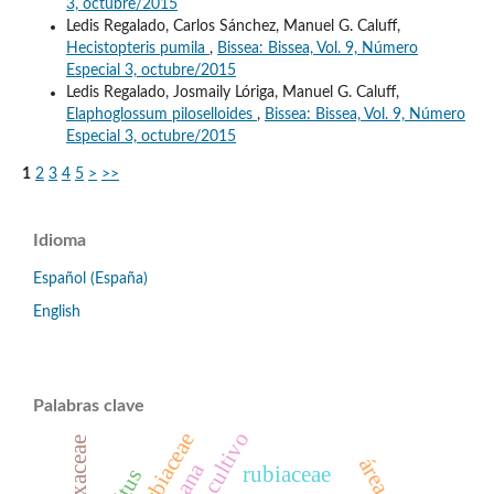
3, octubre/2015
Ledis Regalado, Carlos Sánchez, Manuel G. Caluff,
Hecistopteris pumila
,
Bissea: Bissea, Vol. 9, Número
Especial 3, octubre/2015
Ledis Regalado, Josmaily Lóriga, Manuel G. Caluff,
Elaphoglossum piloselloides
,
Bissea: Bissea, Vol. 9, Número
Especial 3, octubre/2015
1
2
3
4
5
>
>>
Idioma
Español (España)
English
Palabras clave
cultivo
euphorbiaceae
buxaceae
rubiaceae