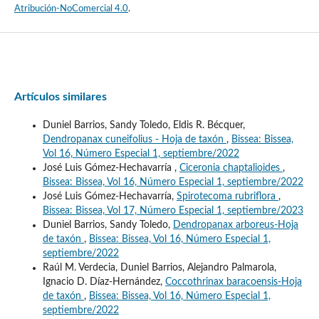
Atribución-NoComercial 4.0
.
Artículos similares
Duniel Barrios, Sandy Toledo, Eldis R. Bécquer,
Dendropanax cuneifolius - Hoja de taxón
,
Bissea: Bissea,
Vol 16, Número Especial 1, septiembre/2022
José Luis Gómez-Hechavarría ,
Ciceronia chaptalioides
,
Bissea: Bissea, Vol 16, Número Especial 1, septiembre/2022
José Luis Gómez-Hechavarría,
Spirotecoma rubriflora
,
Bissea: Bissea, Vol 17, Número Especial 1, septiembre/2023
Duniel Barrios, Sandy Toledo,
Dendropanax arboreus-Hoja
de taxón
,
Bissea: Bissea, Vol 16, Número Especial 1,
septiembre/2022
Raúl M. Verdecia, Duniel Barrios, Alejandro Palmarola,
Ignacio D. Díaz-Hernández,
Coccothrinax baracoensis-Hoja
de taxón
,
Bissea: Bissea, Vol 16, Número Especial 1,
septiembre/2022