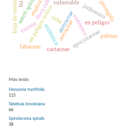
área protegida
flora cubana
sancti spíritus
vulnerable
hoja de taxón
jatibonico
en peligro crítico
asteraceae
endémico
cuba
arecaceae
en peligro
extinta
endémica
apocynaceae
palmas
fabaceae
cactaceae
Más leído
Henoonia myrtifolia
115
Tabebuia brooksiana
66
Spirotecoma spiralis
38