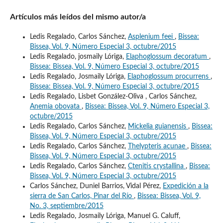
Artículos más leídos del mismo autor/a
Ledis Regalado, Carlos Sánchez,
Asplenium feei
,
Bissea:
Bissea, Vol. 9, Número Especial 3, octubre/2015
Ledis Regalado, josmaily Lóriga,
Elaphoglossum decoratum
,
Bissea: Bissea, Vol. 9, Número Especial 3, octubre/2015
Ledis Regalado, Josmaily Lóriga,
Elaphoglossum procurrens
,
Bissea: Bissea, Vol. 9, Número Especial 3, octubre/2015
Ledis Regalado, Lisbet González-Oliva , Carlos Sánchez,
Anemia obovata
,
Bissea: Bissea, Vol. 9, Número Especial 3,
octubre/2015
Ledis Regalado, Carlos Sánchez,
Mickelia guianensis
,
Bissea:
Bissea, Vol. 9, Número Especial 3, octubre/2015
Ledis Regalado, Carlos Sánchez,
Thelypteris acunae
,
Bissea:
Bissea, Vol. 9, Número Especial 3, octubre/2015
Ledis Regalado, Carlos Sánchez,
Ctenitis crystallina
,
Bissea:
Bissea, Vol. 9, Número Especial 3, octubre/2015
Carlos Sánchez, Duniel Barrios, Vidal Pérez,
Expedición a la
sierra de San Carlos, Pinar del Río
,
Bissea: Bissea, Vol. 9,
No. 3, septiembre/2015
Ledis Regalado, Josmaily Lóriga, Manuel G. Caluff,