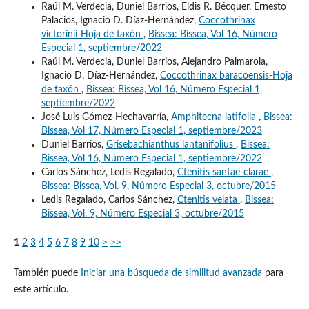
Raúl M. Verdecia, Duniel Barrios, Eldis R. Bécquer, Ernesto
Palacios, Ignacio D. Díaz-Hernández,
Coccothrinax
victorinii-Hoja de taxón
,
Bissea: Bissea, Vol 16, Número
Especial 1, septiembre/2022
Raúl M. Verdecia, Duniel Barrios, Alejandro Palmarola,
Ignacio D. Díaz-Hernández,
Coccothrinax baracoensis-Hoja
de taxón
,
Bissea: Bissea, Vol 16, Número Especial 1,
septiembre/2022
José Luis Gómez-Hechavarría,
Amphitecna latifolia
,
Bissea:
Bissea, Vol 17, Número Especial 1, septiembre/2023
Duniel Barrios,
Grisebachianthus lantanifolius
,
Bissea:
Bissea, Vol 16, Número Especial 1, septiembre/2022
Carlos Sánchez, Ledis Regalado,
Ctenitis santae-clarae
,
Bissea: Bissea, Vol. 9, Número Especial 3, octubre/2015
Ledis Regalado, Carlos Sánchez,
Ctenitis velata
,
Bissea:
Bissea, Vol. 9, Número Especial 3, octubre/2015
1
2
3
4
5
6
7
8
9
10
>
>>
También puede
Iniciar una búsqueda de similitud avanzada
para
este artículo.