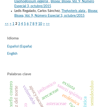
Elaphoglossum eggersii
,
Bissea: Bissea, Vol. 9, Número
Especial 3, octubre/2015
Ledis Regalado, Carlos Sánchez,
Thelypteris alata
,
Bissea:
Bissea, Vol. 9, Número Especial 3, octubre/2015
<<
<
1
2
3
4
5
6
7
8
9
10
>
>>
Idioma
Español (España)
English
Palabras clave
extinta
jatibonico
bosque semideciduo
sancti spíritus
vulnerable
apocynaceae
santa cruz del norte
arecaceae
endémica
asteraceae