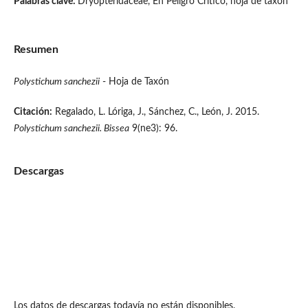
Palabras clave:
Dryopteridaceae, En Peligro Crítico, hoja de taxón
Resumen
Polystichum sanchezii
- Hoja de Taxón
Citación:
Regalado, L. Lóriga, J., Sánchez, C., León, J. 2015.
Polystichum sanchezii.
Bissea
9(ne3): 96.
Descargas
Los datos de descargas todavía no están disponibles.