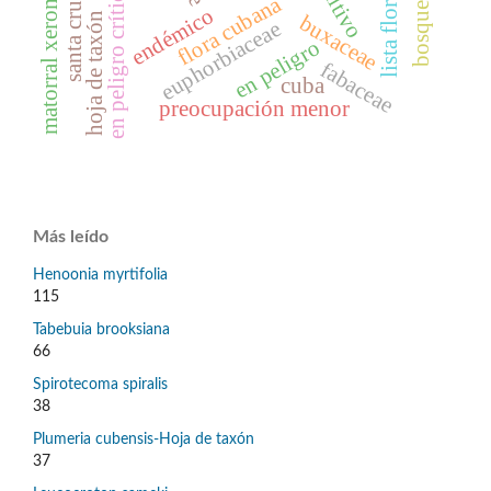
matorral xeromorfo costero
lista florística
cultivo
en peligro crítico
flora cubana
endémico
hoja de taxón
buxaceae
euphorbiaceae
en peligro
fabaceae
cuba
preocupación menor
Más leído
Henoonia myrtifolia
115
Tabebuia brooksiana
66
Spirotecoma spiralis
38
Plumeria cubensis-Hoja de taxón
37