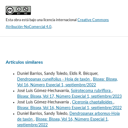
Esta obra está bajo una licencia internacional
Creative Commons
Atribución-NoComercial 4.0
.
Artículos similares
Duniel Barrios, Sandy Toledo, Eldis R. Bécquer,
Dendropanax cuneifolius - Hoja de taxón
,
Bissea: Bissea,
Vol 16, Número Especial 1, septiembre/2022
José Luis Gómez-Hechavarría,
Spirotecoma rubriflora
,
Bissea: Bissea, Vol 17, Número Especial 1, septiembre/2023
José Luis Gómez-Hechavarría ,
Ciceronia chaptalioides
,
Bissea: Bissea, Vol 16, Número Especial 1, septiembre/2022
Duniel Barrios, Sandy Toledo,
Dendropanax arboreus-Hoja
de taxón
,
Bissea: Bissea, Vol 16, Número Especial 1,
septiembre/2022