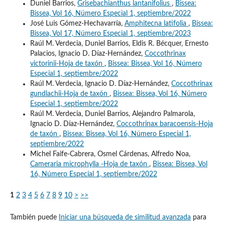
Duniel Barrios,
Grisebachianthus lantanifolius
,
Bissea:
Bissea, Vol 16, Número Especial 1, septiembre/2022
José Luis Gómez-Hechavarría,
Amphitecna latifolia
,
Bissea:
Bissea, Vol 17, Número Especial 1, septiembre/2023
Raúl M. Verdecia, Duniel Barrios, Eldis R. Bécquer, Ernesto
Palacios, Ignacio D. Díaz-Hernández,
Coccothrinax
victorinii-Hoja de taxón
,
Bissea: Bissea, Vol 16, Número
Especial 1, septiembre/2022
Raúl M. Verdecia, Ignacio D. Díaz-Hernández,
Coccothrinax
gundlachii-Hoja de taxón
,
Bissea: Bissea, Vol 16, Número
Especial 1, septiembre/2022
Raúl M. Verdecia, Duniel Barrios, Alejandro Palmarola,
Ignacio D. Díaz-Hernández,
Coccothrinax baracoensis-Hoja
de taxón
,
Bissea: Bissea, Vol 16, Número Especial 1,
septiembre/2022
Michel Faife-Cabrera, Osmel Cárdenas, Alfredo Noa,
Cameraria microphylla -Hoja de taxón
,
Bissea: Bissea, Vol
16, Número Especial 1, septiembre/2022
1
2
3
4
5
6
7
8
9
10
>
>>
También puede
Iniciar una búsqueda de similitud avanzada
para