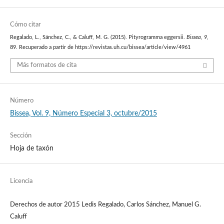
Cómo citar
Regalado, L., Sánchez, C., & Caluff, M. G. (2015). Pityrogramma eggersii.
Bissea
,
9
,
89. Recuperado a partir de https://revistas.uh.cu/bissea/article/view/4961
Más formatos de cita
Número
Bissea, Vol. 9, Número Especial 3, octubre/2015
Sección
Hoja de taxón
Licencia
Derechos de autor 2015 Ledis Regalado, Carlos Sánchez, Manuel G.
Caluff