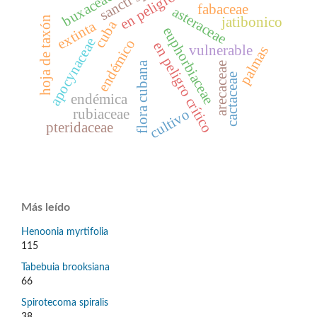
buxaceae
en peligro
fabaceae
asteraceae
jatibonico
hoja de taxón
cuba
extinta
euphorbiaceae
apocynaceae
endémico
en peligro crítico
vulnerable
palmas
flora cubana
arecaceae
cactaceae
endémica
rubiaceae
cultivo
pteridaceae
Más leído
Henoonia myrtifolia
115
Tabebuia brooksiana
66
Spirotecoma spiralis