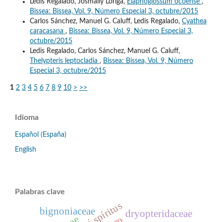
Ledis Regalado, Josmaily Lóriga,
Elaphoglossum ocoense
,
Bissea: Bissea, Vol. 9, Número Especial 3, octubre/2015
Carlos Sánchez, Manuel G. Caluff, Ledis Regalado,
Cyathea
caracasana
,
Bissea: Bissea, Vol. 9, Número Especial 3,
octubre/2015
Ledis Regalado, Carlos Sánchez, Manuel G. Caluff,
Thelypteris leptocladia
,
Bissea: Bissea, Vol. 9, Número
Especial 3, octubre/2015
1
2
3
4
5
6
7
8
9
10
>
>>
Idioma
Español (España)
English
Palabras clave
sancti spíritus
bignoniaceae
dryopteridaceae