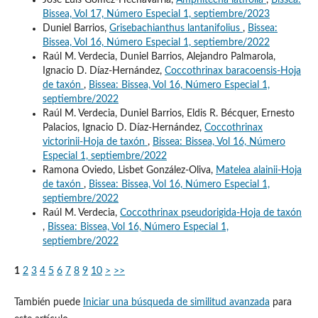
Bissea, Vol 17, Número Especial 1, septiembre/2023
Duniel Barrios,
Grisebachianthus lantanifolius
,
Bissea:
Bissea, Vol 16, Número Especial 1, septiembre/2022
Raúl M. Verdecia, Duniel Barrios, Alejandro Palmarola,
Ignacio D. Díaz-Hernández,
Coccothrinax baracoensis-Hoja
de taxón
,
Bissea: Bissea, Vol 16, Número Especial 1,
septiembre/2022
Raúl M. Verdecia, Duniel Barrios, Eldis R. Bécquer, Ernesto
Palacios, Ignacio D. Díaz-Hernández,
Coccothrinax
victorinii-Hoja de taxón
,
Bissea: Bissea, Vol 16, Número
Especial 1, septiembre/2022
Ramona Oviedo, Lisbet González-Oliva,
Matelea alainii-Hoja
de taxón
,
Bissea: Bissea, Vol 16, Número Especial 1,
septiembre/2022
Raúl M. Verdecia,
Coccothrinax pseudorigida-Hoja de taxón
,
Bissea: Bissea, Vol 16, Número Especial 1,
septiembre/2022
1
2
3
4
5
6
7
8
9
10
>
>>
También puede
Iniciar una búsqueda de similitud avanzada
para