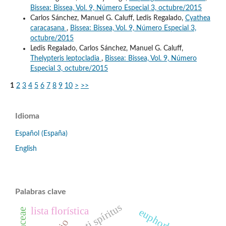
Bissea: Bissea, Vol. 9, Número Especial 3, octubre/2015
Carlos Sánchez, Manuel G. Caluff, Ledis Regalado,
Cyathea
caracasana
,
Bissea: Bissea, Vol. 9, Número Especial 3,
octubre/2015
Ledis Regalado, Carlos Sánchez, Manuel G. Caluff,
Thelypteris leptocladia
,
Bissea: Bissea, Vol. 9, Número
Especial 3, octubre/2015
1
2
3
4
5
6
7
8
9
10
>
>>
Idioma
Español (España)
English
Palabras clave
sancti spíritus
lista florística