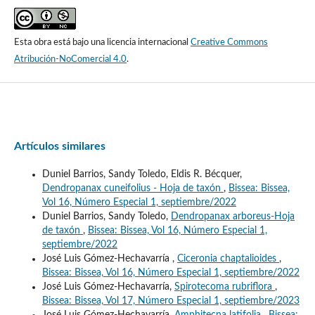
Esta obra está bajo una licencia internacional
Creative Commons
Atribución-NoComercial 4.0
.
Artículos similares
Duniel Barrios, Sandy Toledo, Eldis R. Bécquer,
Dendropanax cuneifolius - Hoja de taxón
,
Bissea: Bissea,
Vol 16, Número Especial 1, septiembre/2022
Duniel Barrios, Sandy Toledo,
Dendropanax arboreus-Hoja
de taxón
,
Bissea: Bissea, Vol 16, Número Especial 1,
septiembre/2022
José Luis Gómez-Hechavarría ,
Ciceronia chaptalioides
,
Bissea: Bissea, Vol 16, Número Especial 1, septiembre/2022
José Luis Gómez-Hechavarría,
Spirotecoma rubriflora
,
Bissea: Bissea, Vol 17, Número Especial 1, septiembre/2023
José Luis Gómez-Hechavarría,
Amphitecna latifolia
,
Bissea: