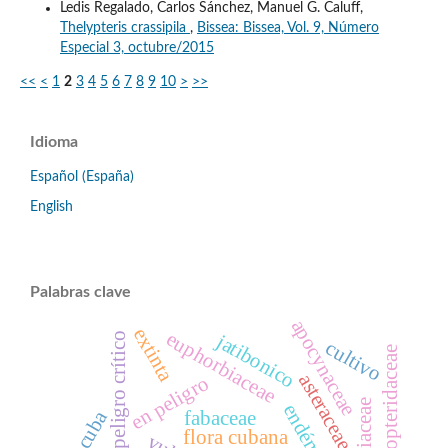
Ledis Regalado, Carlos Sánchez, Manuel G. Caluff,
Thelypteris crassipila
,
Bissea: Bissea, Vol. 9, Número
Especial 3, octubre/2015
<<
<
1
2
3
4
5
6
7
8
9
10
>
>>
Idioma
Español (España)
English
Palabras clave
apocynaceae
extinta
euphorbiaceae
jatibonico
en peligro crítico
cultivo
dryopteridaceae
asteraceae
en peligro
endémico
cuba
fabaceae
flora cubana