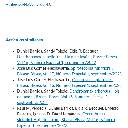
Atribución-NoComercial 4.0
.
Artículos similares
Duniel Barrios, Sandy Toledo, Eldis R. Bécquer,
Dendropanax cuneifolius - Hoja de taxón
,
Bissea: Bissea,
Vol 16, Número Especial 1, septiembre/2022
José Luis Gómez-Hechavarría,
Spirotecoma rubriflora
,
Bissea: Bissea, Vol 17, Número Especial 1, septiembre/2023
José Luis Gómez-Hechavarría ,
Ciceronia chaptalioides
,
Bissea: Bissea, Vol 16, Número Especial 1, septiembre/2022
Duniel Barrios, Sandy Toledo,
Dendropanax arboreus-Hoja
de taxón
,
Bissea: Bissea, Vol 16, Número Especial 1,
septiembre/2022
Raúl M. Verdecia, Duniel Barrios, Eldis R. Bécquer, Ernesto
Palacios, Ignacio D. Díaz-Hernández,
Coccothrinax
victorinii-Hoja de taxón
,
Bissea: Bissea, Vol 16, Número
Especial 1, septiembre/2022