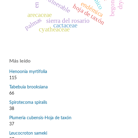
begoniaceae
vulnerable
endémica
hoja de taxón
arecaceae
palmas
sierra del rosario
cactaceae
cyatheaceae
Más leído
Henoonia myrtifolia
115
Tabebuia brooksiana
66
Spirotecoma spiralis
38
Plumeria cubensis-Hoja de taxón
37
Leucocroton sameki