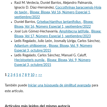
Raúl M. Verdecia, Duniel Barrios, Alejandro Palmarola,
Ignacio D. Díaz-Hernández,
Coccothrinax baracoensis-Hoja
de taxón
,
Bissea: Bissea, Vol 16, Número Especial 1,
septiembre/2022
Duniel Barrios,
Grisebachianthus lantanifolius
,
Bissea:
Bissea, Vol 16, Número Especial 1, septiembre/2022
José Luis Gómez-Hechavarría,
Amphitecna latifolia
,
Bissea:
Bissea, Vol 17, Número Especial 1, septiembre/2023
Ledis Regalado, Julio León, Josmaily Lóriga, Carlos Sánchez,
Adiantum philippense
,
Bissea: Bissea, Vol. 9, Número
Especial 3, octubre/2015
Ledis Regalado, Carlos Sánchez, Manuel G. Caluff,
Hecistopteris pumila
,
Bissea: Bissea, Vol. 9, Número
Especial 3, octubre/2015
1
2
3
4
5
6
7
8
9
10
>
>>
También puede
Iniciar una búsqueda de similitud avanzada
para
este artículo.
Artículos más leídos del mismo autor/a