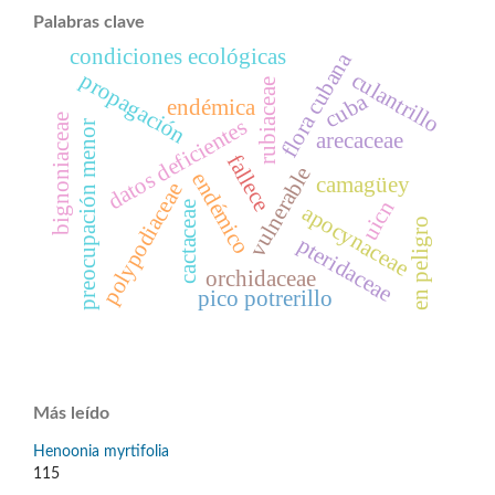
Palabras clave
condiciones ecológicas
flora cubana
culantrillo
propagación
rubiaceae
cuba
endémica
bignoniaceae
datos deficientes
preocupación menor
arecaceae
fallece
vulnerable
endémico
camagüey
polypodiaceae
uicn
cactaceae
apocynaceae
en peligro
pteridaceae
orchidaceae
pico potrerillo
Más leído
Henoonia myrtifolia
115