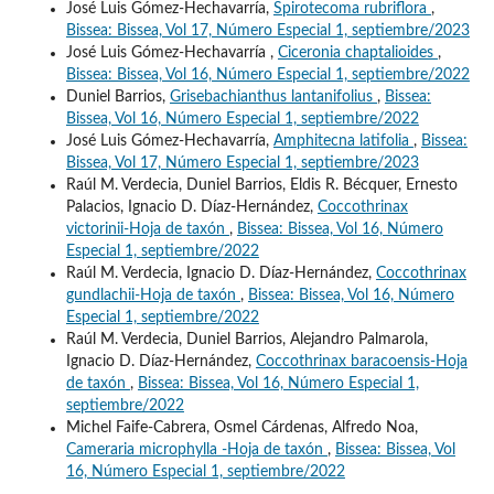
José Luis Gómez-Hechavarría,
Spirotecoma rubriflora
,
Bissea: Bissea, Vol 17, Número Especial 1, septiembre/2023
José Luis Gómez-Hechavarría ,
Ciceronia chaptalioides
,
Bissea: Bissea, Vol 16, Número Especial 1, septiembre/2022
Duniel Barrios,
Grisebachianthus lantanifolius
,
Bissea:
Bissea, Vol 16, Número Especial 1, septiembre/2022
José Luis Gómez-Hechavarría,
Amphitecna latifolia
,
Bissea:
Bissea, Vol 17, Número Especial 1, septiembre/2023
Raúl M. Verdecia, Duniel Barrios, Eldis R. Bécquer, Ernesto
Palacios, Ignacio D. Díaz-Hernández,
Coccothrinax
victorinii-Hoja de taxón
,
Bissea: Bissea, Vol 16, Número
Especial 1, septiembre/2022
Raúl M. Verdecia, Ignacio D. Díaz-Hernández,
Coccothrinax
gundlachii-Hoja de taxón
,
Bissea: Bissea, Vol 16, Número
Especial 1, septiembre/2022
Raúl M. Verdecia, Duniel Barrios, Alejandro Palmarola,
Ignacio D. Díaz-Hernández,
Coccothrinax baracoensis-Hoja
de taxón
,
Bissea: Bissea, Vol 16, Número Especial 1,
septiembre/2022
Michel Faife-Cabrera, Osmel Cárdenas, Alfredo Noa,
Cameraria microphylla -Hoja de taxón
,
Bissea: Bissea, Vol
16, Número Especial 1, septiembre/2022