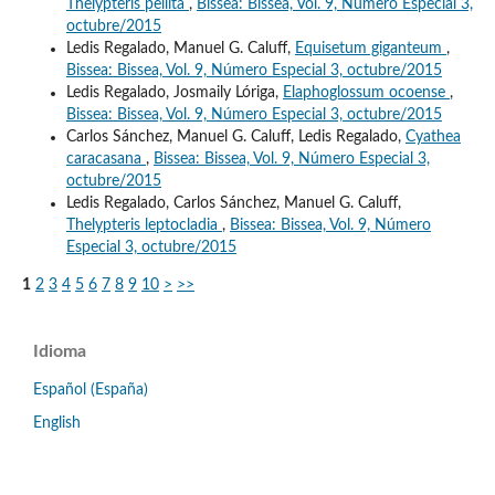
Thelypteris pellita
,
Bissea: Bissea, Vol. 9, Número Especial 3,
octubre/2015
Ledis Regalado, Manuel G. Caluff,
Equisetum giganteum
,
Bissea: Bissea, Vol. 9, Número Especial 3, octubre/2015
Ledis Regalado, Josmaily Lóriga,
Elaphoglossum ocoense
,
Bissea: Bissea, Vol. 9, Número Especial 3, octubre/2015
Carlos Sánchez, Manuel G. Caluff, Ledis Regalado,
Cyathea
caracasana
,
Bissea: Bissea, Vol. 9, Número Especial 3,
octubre/2015
Ledis Regalado, Carlos Sánchez, Manuel G. Caluff,
Thelypteris leptocladia
,
Bissea: Bissea, Vol. 9, Número
Especial 3, octubre/2015
1
2
3
4
5
6
7
8
9
10
>
>>
Idioma
Español (España)
English