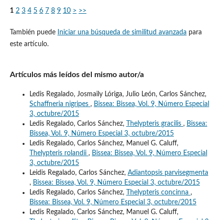
1
2
3
4
5
6
7
8
9
10
>
>>
También puede
Iniciar una búsqueda de similitud avanzada
para
este artículo.
Artículos más leídos del mismo autor/a
Ledis Regalado, Josmaily Lóriga, Julio León, Carlos Sánchez,
Schaffneria nigripes
,
Bissea: Bissea, Vol. 9, Número Especial
3, octubre/2015
Ledis Regalado, Carlos Sánchez,
Thelypteris gracilis
,
Bissea:
Bissea, Vol. 9, Número Especial 3, octubre/2015
Ledis Regalado, Carlos Sánchez, Manuel G. Caluff,
Thelypteris rolandii
,
Bissea: Bissea, Vol. 9, Número Especial
3, octubre/2015
Leidis Regalado, Carlos Sánchez,
Adiantopsis parvisegmenta
,
Bissea: Bissea, Vol. 9, Número Especial 3, octubre/2015
Ledis Regalado, Carlos Sánchez,
Thelypteris concinna
,
Bissea: Bissea, Vol. 9, Número Especial 3, octubre/2015
Ledis Regalado, Carlos Sánchez, Manuel G. Caluff,