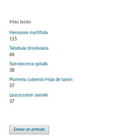
Más leído
Henoonia myrtifolia
115
Tabebuia brooksiana
66
Spirotecoma spiralis
38
Plumeria cubensis-Hoja de taxón
37
Leucocroton sameki
37
Enviar un artículo