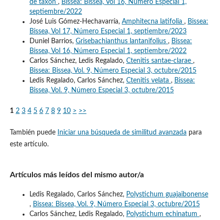
de taxón
,
Bissea: Bissea, Vol 16, Número Especial 1,
septiembre/2022
José Luis Gómez-Hechavarría,
Amphitecna latifolia
,
Bissea:
Bissea, Vol 17, Número Especial 1, septiembre/2023
Duniel Barrios,
Grisebachianthus lantanifolius
,
Bissea:
Bissea, Vol 16, Número Especial 1, septiembre/2022
Carlos Sánchez, Ledis Regalado,
Ctenitis santae-clarae
,
Bissea: Bissea, Vol. 9, Número Especial 3, octubre/2015
Ledis Regalado, Carlos Sánchez,
Ctenitis velata
,
Bissea:
Bissea, Vol. 9, Número Especial 3, octubre/2015
1
2
3
4
5
6
7
8
9
10
>
>>
También puede
Iniciar una búsqueda de similitud avanzada
para
este artículo.
Artículos más leídos del mismo autor/a
Ledis Regalado, Carlos Sánchez,
Polystichum guajaibonense
,
Bissea: Bissea, Vol. 9, Número Especial 3, octubre/2015
Carlos Sánchez, Ledis Regalado,
Polystichum echinatum
,