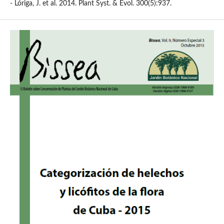
- Lóriga, J. et al. 2014. Plant Syst. & Evol. 300(5):937.