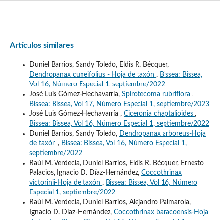
Artículos similares
Duniel Barrios, Sandy Toledo, Eldis R. Bécquer,
Dendropanax cuneifolius - Hoja de taxón
,
Bissea: Bissea,
Vol 16, Número Especial 1, septiembre/2022
José Luis Gómez-Hechavarría,
Spirotecoma rubriflora
,
Bissea: Bissea, Vol 17, Número Especial 1, septiembre/2023
José Luis Gómez-Hechavarría ,
Ciceronia chaptalioides
,
Bissea: Bissea, Vol 16, Número Especial 1, septiembre/2022
Duniel Barrios, Sandy Toledo,
Dendropanax arboreus-Hoja
de taxón
,
Bissea: Bissea, Vol 16, Número Especial 1,
septiembre/2022
Raúl M. Verdecia, Duniel Barrios, Eldis R. Bécquer, Ernesto
Palacios, Ignacio D. Díaz-Hernández,
Coccothrinax
victorinii-Hoja de taxón
,
Bissea: Bissea, Vol 16, Número
Especial 1, septiembre/2022
Raúl M. Verdecia, Duniel Barrios, Alejandro Palmarola,
Ignacio D. Díaz-Hernández,
Coccothrinax baracoensis-Hoja