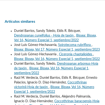
Artículos similares
Duniel Barrios, Sandy Toledo, Eldis R. Bécquer,
Dendropanax cuneifolius - Hoja de taxón
,
Bissea: Bissea,
Vol 16, Número Especial 1, septiembre/2022
José Luis Gómez-Hechavarría,
Spirotecoma rubriflora
,
Bissea: Bissea, Vol 17, Número Especial 1, septiembre/2023
José Luis Gómez-Hechavarría ,
Ciceronia chaptalioides
,
Bissea: Bissea, Vol 16, Número Especial 1, septiembre/2022
Duniel Barrios, Sandy Toledo,
Dendropanax arboreus-Hoja
de taxón
,
Bissea: Bissea, Vol 16, Número Especial 1,
septiembre/2022
Raúl M. Verdecia, Duniel Barrios, Eldis R. Bécquer, Ernesto
Palacios, Ignacio D. Díaz-Hernández,
Coccothrinax
victorinii-Hoja de taxón
,
Bissea: Bissea, Vol 16, Número
Especial 1, septiembre/2022
Raúl M. Verdecia, Duniel Barrios, Alejandro Palmarola,
Ignacio D. Díaz-Hernández,
Coccothrinax baracoensis-Hoja