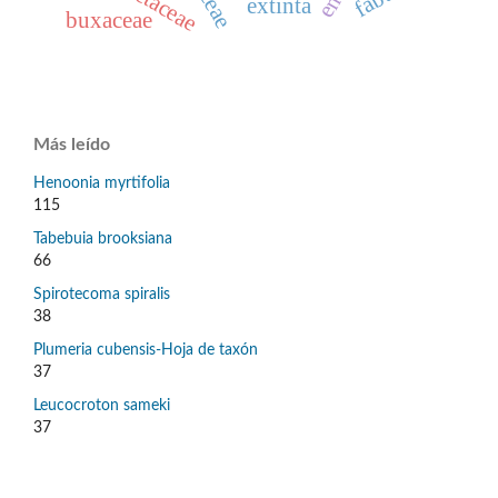
cactaceae
extinta
buxaceae
Más leído
Henoonia myrtifolia
115
Tabebuia brooksiana
66
Spirotecoma spiralis
38
Plumeria cubensis-Hoja de taxón
37
Leucocroton sameki
37