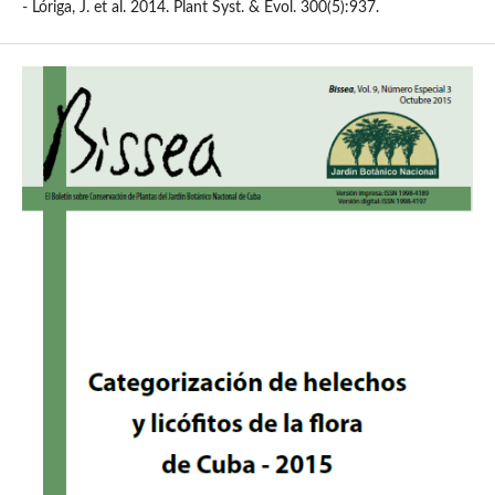
- Lóriga, J. et al. 2014. Plant Syst. & Evol. 300(5):937.