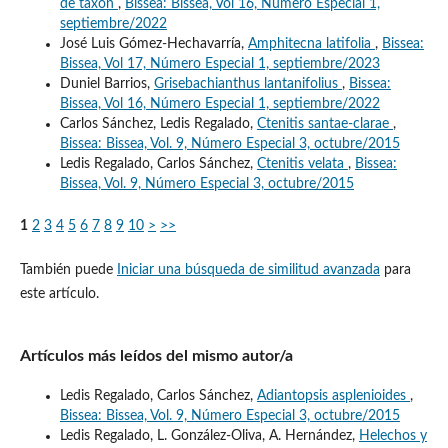
de taxón
,
Bissea: Bissea, Vol 16, Número Especial 1,
septiembre/2022
José Luis Gómez-Hechavarría,
Amphitecna latifolia
,
Bissea:
Bissea, Vol 17, Número Especial 1, septiembre/2023
Duniel Barrios,
Grisebachianthus lantanifolius
,
Bissea:
Bissea, Vol 16, Número Especial 1, septiembre/2022
Carlos Sánchez, Ledis Regalado,
Ctenitis santae-clarae
,
Bissea: Bissea, Vol. 9, Número Especial 3, octubre/2015
Ledis Regalado, Carlos Sánchez,
Ctenitis velata
,
Bissea:
Bissea, Vol. 9, Número Especial 3, octubre/2015
1
2
3
4
5
6
7
8
9
10
>
>>
También puede
Iniciar una búsqueda de similitud avanzada
para
este artículo.
Artículos más leídos del mismo autor/a
Ledis Regalado, Carlos Sánchez,
Adiantopsis asplenioides
,
Bissea: Bissea, Vol. 9, Número Especial 3, octubre/2015
Ledis Regalado, L. González-Oliva, A. Hernández,
Helechos y