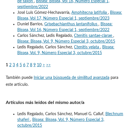
de taxón
,
Bissea: Bissea, Vol 16, Número Especial 1,
septiembre/2022
José Luis Gómez-Hechavarría,
Amphitecna latifolia
,
Bissea:
Bissea, Vol 17, Número Especial 1, septiembre/2023
Duniel Barrios,
Grisebachianthus lantanifolius
,
Bissea:
Bissea, Vol 16, Número Especial 1, septiembre/2022
Carlos Sánchez, Ledis Regalado,
Ctenitis santae-clarae
,
Bissea: Bissea, Vol. 9, Número Especial 3, octubre/2015
Ledis Regalado, Carlos Sánchez,
Ctenitis velata
,
Bissea:
Bissea, Vol. 9, Número Especial 3, octubre/2015
1
2
3
4
5
6
7
8
9
10
>
>>
También puede
Iniciar una búsqueda de similitud avanzada
para
este artículo.
Artículos más leídos del mismo autor/a
Ledis Regalado, Carlos Sánchez, Manuel G. Calluf,
Blechnum
shaferi
,
Bissea: Bissea, Vol. 9, Número Especial 3,
octubre/2015