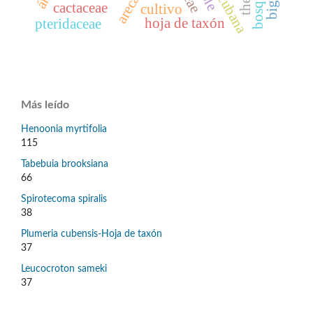
flora cubana
cactaceae
cultivo
hoja de taxón
pteridaceae
Más leído
Henoonia myrtifolia
115
Tabebuia brooksiana
66
Spirotecoma spiralis
38
Plumeria cubensis-Hoja de taxón
37
Leucocroton sameki
37