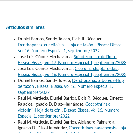
Artículos similares
Duniel Barrios, Sandy Toledo, Eldis R. Bécquer,
Dendropanax cuneifolius - Hoja de taxón
,
Bissea: Bissea,
Vol 16, Número Especial 1, septiembre/2022
José Luis Gómez-Hechavarría,
Spirotecoma rubriflora
,
Bissea: Bissea, Vol 17, Número Especial 1, septiembre/2023
José Luis Gómez-Hechavarría ,
Ciceronia chaptalioides
,
Bissea: Bissea, Vol 16, Número Especial 1, septiembre/2022
Duniel Barrios, Sandy Toledo,
Dendropanax arboreus-Hoja
de taxón
,
Bissea: Bissea, Vol 16, Número Especial 1,
septiembre/2022
Raúl M. Verdecia, Duniel Barrios, Eldis R. Bécquer, Ernesto
Palacios, Ignacio D. Díaz-Hernández,
Coccothrinax
victorinii-Hoja de taxón
,
Bissea: Bissea, Vol 16, Número
Especial 1, septiembre/2022
Raúl M. Verdecia, Duniel Barrios, Alejandro Palmarola,
Ignacio D. Díaz-Hernández,
Coccothrinax baracoensis-Hoja