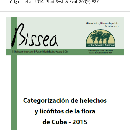
- Lóriga, J. et al. 2014. Plant Syst. & Evol. 300(5):937.