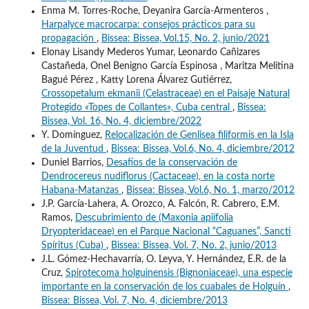
Enma M. Torres-Roche, Deyanira García-Armenteros ,
Harpalyce macrocarpa: consejos prácticos para su
propagación
,
Bissea: Bissea, Vol.15, No. 2, junio/2021
Elonay Lisandy Mederos Yumar, Leonardo Cañizares
Castañeda, Onel Benigno García Espinosa , Maritza Melitina
Bagué Pérez , Katty Lorena Álvarez Gutiérrez,
Crossopetalum ekmanii (Celastraceae) en el Paisaje Natural
Protegido «Topes de Collantes», Cuba central
,
Bissea:
Bissea, Vol. 16, No. 4, diciembre/2022
Y. Domínguez,
Relocalización de Genlisea filiformis en la Isla
de la Juventud
,
Bissea: Bissea, Vol.6, No. 4, diciembre/2012
Duniel Barrios,
Desafíos de la conservación de
Dendrocereus nudiflorus (Cactaceae), en la costa norte
Habana-Matanzas
,
Bissea: Bissea, Vol.6, No. 1, marzo/2012
J.P. García-Lahera, A. Orozco, A. Falcón, R. Cabrero, E.M.
Ramos,
Descubrimiento de (Maxonia apiifolia
Dryopteridaceae) en el Parque Nacional “Caguanes”, Sancti
Spíritus (Cuba)
,
Bissea: Bissea, Vol. 7, No. 2, junio/2013
J.L. Gómez-Hechavarría, O. Leyva, Y. Hernández, E.R. de la
Cruz,
Spirotecoma holguinensis (Bignoniaceae), una especie
importante en la conservación de los cuabales de Holguín
,
Bissea: Bissea, Vol. 7, No. 4, diciembre/2013