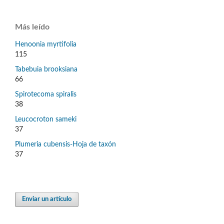
Más leído
Henoonia myrtifolia
115
Tabebuia brooksiana
66
Spirotecoma spiralis
38
Leucocroton sameki
37
Plumeria cubensis-Hoja de taxón
37
Enviar un artículo