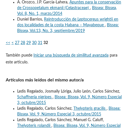
A. Orozco, J.P. García-Lahera,
Apuntes para la conservación
de Crossopetalum ekmanii (Celastraceae)
,
Bissea: Bissea,
Vol. 8, No. 1, marzo/2014
Duniel Barrios,
Reintroducción de Leptocereus wrightii en
dos localidades de la costa Habana – Mayabeque
,
Bissea:
Bissea, Vol.13, No. 3, septiembre/2019
<<
<
27
28
29
30
31
32
También puede
Iniciar una búsqueda de similitud avanzada
para
este artículo.
Artículos más leídos del mismo autor/a
Ledis Regalado, Josmaily Lóriga, Julio León, Carlos Sánchez,
Schaffneria nigripes
,
Bissea: Bissea, Vol. 9, Número Especial
3, octubre/2015
Ledis Regalado, Carlos Sánchez,
Thelypteris gracilis
,
Bissea:
Bissea, Vol. 9, Número Especial 3, octubre/2015
Ledis Regalado, Carlos Sánchez, Manuel G. Caluff,
Thelypteris rolandii
,
Bissea: Bissea, Vol. 9, Número Especial