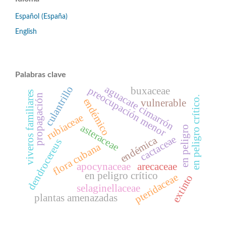
Español (España)
English
Palabras clave
aguacate cimarrón
culantrillo
preocupación menor
buxaceae
viveros familiares
propagación
en peligro crítico.
endémico
vulnerable
rubiaceae
asteraceae
en peligro
cactaceae
endémica
dendrocereus
flora cubana
apocynaceae
arecaceae
en peligro crítico
pteridaceae
extinto
selaginellaceae
plantas amenazadas