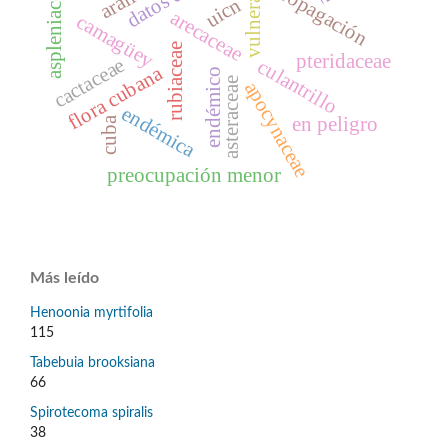
vulnerable
aspleniaceae
propagación
uicn
arecaceae
camagüey
rubiaceae
pteridaceae
cactaceae
culantrillo
flora cubana
endémico
asteraceae
apocynaceae
endémica
en peligro
cuba
preocupación menor
Más leído
Henoonia myrtifolia
115
Tabebuia brooksiana
66
Spirotecoma spiralis
38