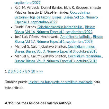
septiembre/2022
Raúl M. Verdecia, Duniel Barrios, Eldis R. Bécquer, Ernesto
Palacios, Ignacio D. Díaz-Hernández,
Coccothrinax
victorinii-Hoja de taxón
,
Bissea: Bissea, Vol 16, Número
Especial 1, septiembre/2022
Duniel Barrios,
Grisebachianthus lantanifolius
,
Bissea:
Bissea, Vol 16, Número Especial 1, septiembre/2022
José Luis Gómez-Hechavarría,
Amphitecna latifolia
,
Bissea:
Bissea, Vol 17, Número Especial 1, septiembre/2023
Manuel G. Caluff, Gustavo Shelton,
Cochlidium minus
,
Bissea: Bissea, Vol. 9, Número Especial 3, octubre/2015
Manuel G. Caluff, Gustavo Shelton,
Cochlidium repandum
,
Bissea: Bissea, Vol. 9, Número Especial 3, octubre/2015
1
2
3
4
5
6
7
8
9
10
>
>>
También puede
Iniciar una búsqueda de similitud avanzada
para
este artículo.
Artículos más leídos del mismo autor/a