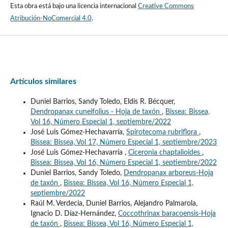
Esta obra está bajo una licencia internacional
Creative Commons
Atribución-NoComercial 4.0
.
Artículos similares
Duniel Barrios, Sandy Toledo, Eldis R. Bécquer,
Dendropanax cuneifolius - Hoja de taxón
,
Bissea: Bissea,
Vol 16, Número Especial 1, septiembre/2022
José Luis Gómez-Hechavarría,
Spirotecoma rubriflora
,
Bissea: Bissea, Vol 17, Número Especial 1, septiembre/2023
José Luis Gómez-Hechavarría ,
Ciceronia chaptalioides
,
Bissea: Bissea, Vol 16, Número Especial 1, septiembre/2022
Duniel Barrios, Sandy Toledo,
Dendropanax arboreus-Hoja
de taxón
,
Bissea: Bissea, Vol 16, Número Especial 1,
septiembre/2022
Raúl M. Verdecia, Duniel Barrios, Alejandro Palmarola,
Ignacio D. Díaz-Hernández,
Coccothrinax baracoensis-Hoja
de taxón
,
Bissea: Bissea, Vol 16, Número Especial 1,