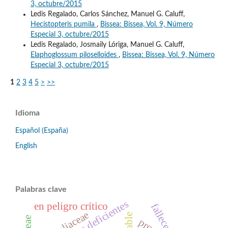
3, octubre/2015
Ledis Regalado, Carlos Sánchez, Manuel G. Caluff,
Hecistopteris pumila
,
Bissea: Bissea, Vol. 9, Número
Especial 3, octubre/2015
Ledis Regalado, Josmaily Lóriga, Manuel G. Caluff,
Elaphoglossum piloselloides
,
Bissea: Bissea, Vol. 9, Número
Especial 3, octubre/2015
1
2
3
4
5
>
>>
Idioma
Español (España)
English
Palabras clave
datos deficientes
en peligro crítico
fallece
araliaceae