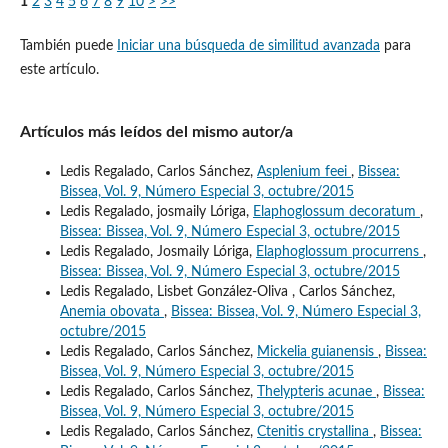
1
2
3
4
5
6
7
8
9
10
>
>>
También puede
Iniciar una búsqueda de similitud avanzada
para
este artículo.
Artículos más leídos del mismo autor/a
Ledis Regalado, Carlos Sánchez,
Asplenium feei
,
Bissea:
Bissea, Vol. 9, Número Especial 3, octubre/2015
Ledis Regalado, josmaily Lóriga,
Elaphoglossum decoratum
,
Bissea: Bissea, Vol. 9, Número Especial 3, octubre/2015
Ledis Regalado, Josmaily Lóriga,
Elaphoglossum procurrens
,
Bissea: Bissea, Vol. 9, Número Especial 3, octubre/2015
Ledis Regalado, Lisbet González-Oliva , Carlos Sánchez,
Anemia obovata
,
Bissea: Bissea, Vol. 9, Número Especial 3,
octubre/2015
Ledis Regalado, Carlos Sánchez,
Mickelia guianensis
,
Bissea:
Bissea, Vol. 9, Número Especial 3, octubre/2015
Ledis Regalado, Carlos Sánchez,
Thelypteris acunae
,
Bissea:
Bissea, Vol. 9, Número Especial 3, octubre/2015
Ledis Regalado, Carlos Sánchez,
Ctenitis crystallina
,
Bissea: