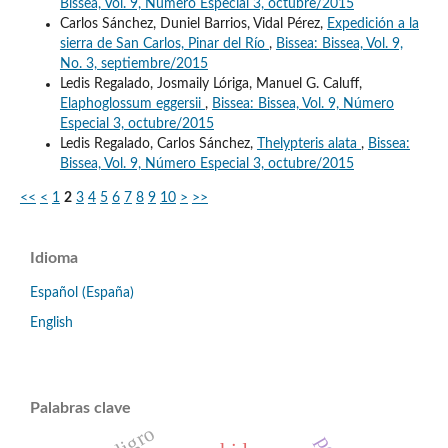
Bissea, Vol. 9, Número Especial 3, octubre/2015
Carlos Sánchez, Duniel Barrios, Vidal Pérez,
Expedición a la
sierra de San Carlos, Pinar del Río
,
Bissea: Bissea, Vol. 9,
No. 3, septiembre/2015
Ledis Regalado, Josmaily Lóriga, Manuel G. Caluff,
Elaphoglossum eggersii
,
Bissea: Bissea, Vol. 9, Número
Especial 3, octubre/2015
Ledis Regalado, Carlos Sánchez,
Thelypteris alata
,
Bissea:
Bissea, Vol. 9, Número Especial 3, octubre/2015
<<
<
1
2
3
4
5
6
7
8
9
10
>
>>
Idioma
Español (España)
English
Palabras clave