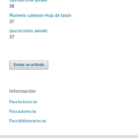
Spirotecoma spiralis
38
Plumeria cubensis-Hoja de taxón
37
Leucocroton sameki
37
Enviar un artículo
Información
Para lectores/as
Para autores/as
Para bibliotecarios/as