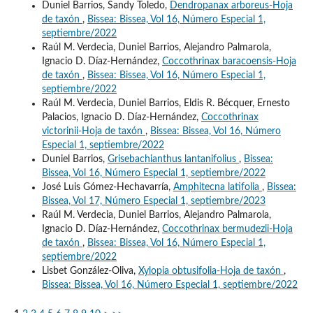
Duniel Barrios, Sandy Toledo,
Dendropanax arboreus-Hoja
de taxón
,
Bissea: Bissea, Vol 16, Número Especial 1,
septiembre/2022
Raúl M. Verdecia, Duniel Barrios, Alejandro Palmarola,
Ignacio D. Díaz-Hernández,
Coccothrinax baracoensis-Hoja
de taxón
,
Bissea: Bissea, Vol 16, Número Especial 1,
septiembre/2022
Raúl M. Verdecia, Duniel Barrios, Eldis R. Bécquer, Ernesto
Palacios, Ignacio D. Díaz-Hernández,
Coccothrinax
victorinii-Hoja de taxón
,
Bissea: Bissea, Vol 16, Número
Especial 1, septiembre/2022
Duniel Barrios,
Grisebachianthus lantanifolius
,
Bissea:
Bissea, Vol 16, Número Especial 1, septiembre/2022
José Luis Gómez-Hechavarría,
Amphitecna latifolia
,
Bissea:
Bissea, Vol 17, Número Especial 1, septiembre/2023
Raúl M. Verdecia, Duniel Barrios, Alejandro Palmarola,
Ignacio D. Díaz-Hernández,
Coccothrinax bermudezii-Hoja
de taxón
,
Bissea: Bissea, Vol 16, Número Especial 1,
septiembre/2022
Lisbet González-Oliva,
Xylopia obtusifolia-Hoja de taxón
,
Bissea: Bissea, Vol 16, Número Especial 1, septiembre/2022