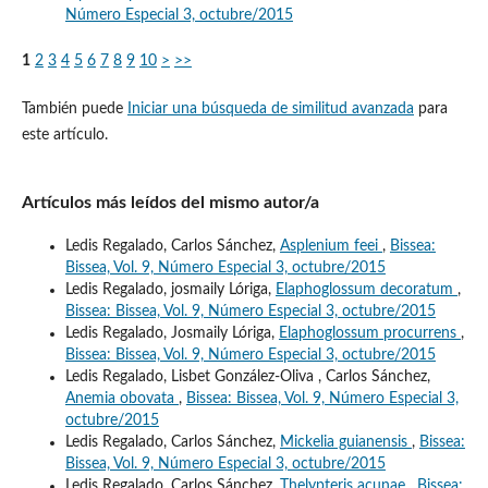
Número Especial 3, octubre/2015
1
2
3
4
5
6
7
8
9
10
>
>>
También puede
Iniciar una búsqueda de similitud avanzada
para
este artículo.
Artículos más leídos del mismo autor/a
Ledis Regalado, Carlos Sánchez,
Asplenium feei
,
Bissea:
Bissea, Vol. 9, Número Especial 3, octubre/2015
Ledis Regalado, josmaily Lóriga,
Elaphoglossum decoratum
,
Bissea: Bissea, Vol. 9, Número Especial 3, octubre/2015
Ledis Regalado, Josmaily Lóriga,
Elaphoglossum procurrens
,
Bissea: Bissea, Vol. 9, Número Especial 3, octubre/2015
Ledis Regalado, Lisbet González-Oliva , Carlos Sánchez,
Anemia obovata
,
Bissea: Bissea, Vol. 9, Número Especial 3,
octubre/2015
Ledis Regalado, Carlos Sánchez,
Mickelia guianensis
,
Bissea:
Bissea, Vol. 9, Número Especial 3, octubre/2015
Ledis Regalado, Carlos Sánchez,
Thelypteris acunae
,
Bissea: