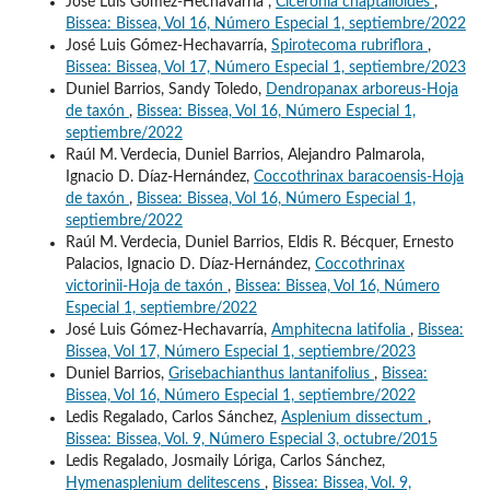
José Luis Gómez-Hechavarría ,
Ciceronia chaptalioides
,
Bissea: Bissea, Vol 16, Número Especial 1, septiembre/2022
José Luis Gómez-Hechavarría,
Spirotecoma rubriflora
,
Bissea: Bissea, Vol 17, Número Especial 1, septiembre/2023
Duniel Barrios, Sandy Toledo,
Dendropanax arboreus-Hoja
de taxón
,
Bissea: Bissea, Vol 16, Número Especial 1,
septiembre/2022
Raúl M. Verdecia, Duniel Barrios, Alejandro Palmarola,
Ignacio D. Díaz-Hernández,
Coccothrinax baracoensis-Hoja
de taxón
,
Bissea: Bissea, Vol 16, Número Especial 1,
septiembre/2022
Raúl M. Verdecia, Duniel Barrios, Eldis R. Bécquer, Ernesto
Palacios, Ignacio D. Díaz-Hernández,
Coccothrinax
victorinii-Hoja de taxón
,
Bissea: Bissea, Vol 16, Número
Especial 1, septiembre/2022
José Luis Gómez-Hechavarría,
Amphitecna latifolia
,
Bissea:
Bissea, Vol 17, Número Especial 1, septiembre/2023
Duniel Barrios,
Grisebachianthus lantanifolius
,
Bissea:
Bissea, Vol 16, Número Especial 1, septiembre/2022
Ledis Regalado, Carlos Sánchez,
Asplenium dissectum
,
Bissea: Bissea, Vol. 9, Número Especial 3, octubre/2015
Ledis Regalado, Josmaily Lóriga, Carlos Sánchez,
Hymenasplenium delitescens
,
Bissea: Bissea, Vol. 9,