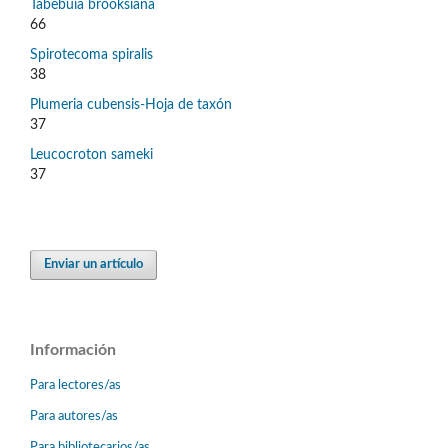
Tabebuia brooksiana
66
Spirotecoma spiralis
38
Plumeria cubensis-Hoja de taxón
37
Leucocroton sameki
37
Enviar un artículo
Información
Para lectores/as
Para autores/as
Para bibliotecarios/as