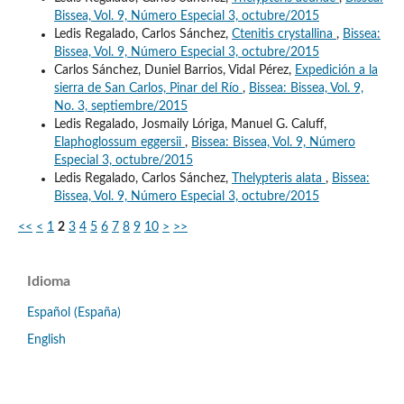
Bissea, Vol. 9, Número Especial 3, octubre/2015
Ledis Regalado, Carlos Sánchez,
Ctenitis crystallina
,
Bissea:
Bissea, Vol. 9, Número Especial 3, octubre/2015
Carlos Sánchez, Duniel Barrios, Vidal Pérez,
Expedición a la
sierra de San Carlos, Pinar del Río
,
Bissea: Bissea, Vol. 9,
No. 3, septiembre/2015
Ledis Regalado, Josmaily Lóriga, Manuel G. Caluff,
Elaphoglossum eggersii
,
Bissea: Bissea, Vol. 9, Número
Especial 3, octubre/2015
Ledis Regalado, Carlos Sánchez,
Thelypteris alata
,
Bissea:
Bissea, Vol. 9, Número Especial 3, octubre/2015
<<
<
1
2
3
4
5
6
7
8
9
10
>
>>
Idioma
Español (España)
English