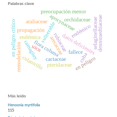
Palabras clave
preocupación menor
apocynaceae
dennstaedtiaceae
orchidaceae
selaginellaceae
araliaceae
en peligro crítico
vulnerable
endémico
propagación
rubiaceae
datos deficientes
endémica
arecaceae
camagüey
flora cubana
remodelación
uicn
fallece
cuba
culantrillo
en peligro
cactaceae
pteridaceae
Más leído
Henoonia myrtifolia
115