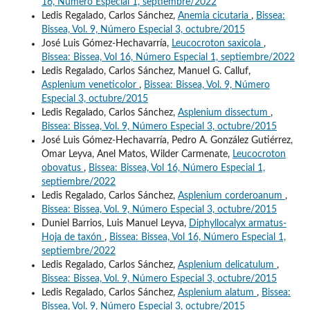
16, Número Especial 1, septiembre/2022
Ledis Regalado, Carlos Sánchez,
Anemia cicutaria
,
Bissea:
Bissea, Vol. 9, Número Especial 3, octubre/2015
José Luis Gómez-Hechavarría,
Leucocroton saxicola
,
Bissea: Bissea, Vol 16, Número Especial 1, septiembre/2022
Ledis Regalado, Carlos Sánchez, Manuel G. Calluf,
Asplenium veneticolor
,
Bissea: Bissea, Vol. 9, Número
Especial 3, octubre/2015
Ledis Regalado, Carlos Sánchez,
Asplenium dissectum
,
Bissea: Bissea, Vol. 9, Número Especial 3, octubre/2015
José Luis Gómez-Hechavarría, Pedro A. González Gutiérrez,
Omar Leyva, Anel Matos, Wilder Carmenate,
Leucocroton
obovatus
,
Bissea: Bissea, Vol 16, Número Especial 1,
septiembre/2022
Ledis Regalado, Carlos Sánchez,
Asplenium corderoanum
,
Bissea: Bissea, Vol. 9, Número Especial 3, octubre/2015
Duniel Barrios, Luis Manuel Leyva,
Diphyllocalyx armatus-
Hoja de taxón
,
Bissea: Bissea, Vol 16, Número Especial 1,
septiembre/2022
Ledis Regalado, Carlos Sánchez,
Asplenium delicatulum
,
Bissea: Bissea, Vol. 9, Número Especial 3, octubre/2015
Ledis Regalado, Carlos Sánchez,
Asplenium alatum
,
Bissea:
Bissea, Vol. 9, Número Especial 3, octubre/2015