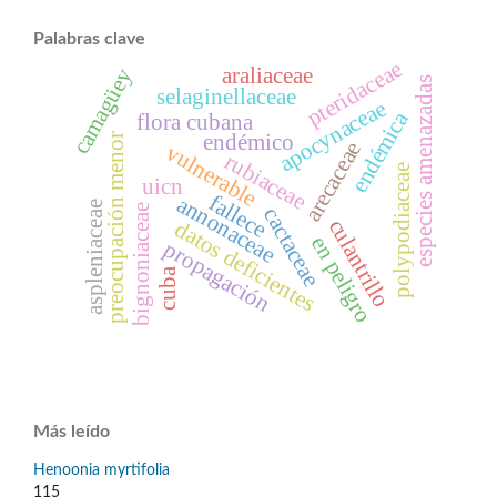
Palabras clave
pteridaceae
araliaceae
camagüey
especies amenazadas
selaginellaceae
apocynaceae
endémica
flora cubana
endémico
preocupación menor
arecaceae
vulnerable
rubiaceae
polypodiaceae
uicn
fallece
annonaceae
aspleniaceae
bignoniaceae
cactaceae
culantrillo
datos deficientes
en peligro
propagación
cuba
Más leído
Henoonia myrtifolia
115