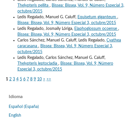
Thelypteris pellita
,
Bissea: Bissea, Vol. 9, Número Especial 3,
octubre/2015
Ledis Regalado, Manuel G. Caluff,
Equisetum giganteum
,
Bissea: Bissea, Vol. 9, Número Especial 3, octubre/2015
Ledis Regalado, Josmaily Lóriga,
Elaphoglossum ocoense
,
Bissea: Bissea, Vol. 9, Número Especial 3, octubre/2015
Carlos Sánchez, Manuel G. Caluff, Ledis Regalado,
Cyathea
caracasana
,
Bissea: Bissea, Vol. 9, Número Especial 3,
octubre/2015
Ledis Regalado, Carlos Sánchez, Manuel G. Caluff,
Thelypteris leptocladia
,
Bissea: Bissea, Vol. 9, Número
Especial 3, octubre/2015
1
2
3
4
5
6
7
8
9
10
>
>>
Idioma
Español (España)
English