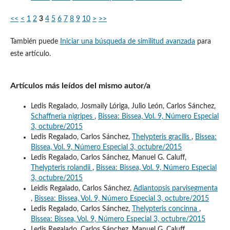
<<
<
1
2
3
4
5
6
7
8
9
10
>
>>
También puede
Iniciar una búsqueda de similitud avanzada
para
este artículo.
Artículos más leídos del mismo autor/a
Ledis Regalado, Josmaily Lóriga, Julio León, Carlos Sánchez,
Schaffneria nigripes
,
Bissea: Bissea, Vol. 9, Número Especial
3, octubre/2015
Ledis Regalado, Carlos Sánchez,
Thelypteris gracilis
,
Bissea:
Bissea, Vol. 9, Número Especial 3, octubre/2015
Ledis Regalado, Carlos Sánchez, Manuel G. Caluff,
Thelypteris rolandii
,
Bissea: Bissea, Vol. 9, Número Especial
3, octubre/2015
Leidis Regalado, Carlos Sánchez,
Adiantopsis parvisegmenta
,
Bissea: Bissea, Vol. 9, Número Especial 3, octubre/2015
Ledis Regalado, Carlos Sánchez,
Thelypteris concinna
,
Bissea: Bissea, Vol. 9, Número Especial 3, octubre/2015
Ledis Regalado, Carlos Sánchez, Manuel G. Caluff,