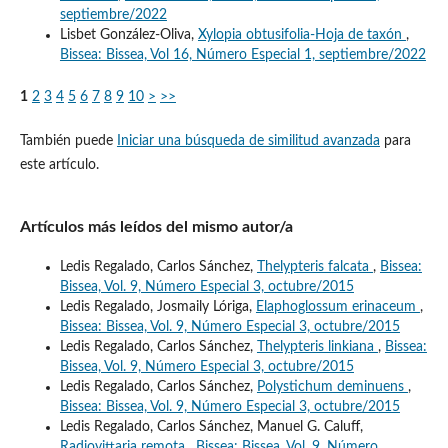
septiembre/2022
Lisbet González-Oliva,
Xylopia obtusifolia-Hoja de taxón
,
Bissea: Bissea, Vol 16, Número Especial 1, septiembre/2022
1
2
3
4
5
6
7
8
9
10
>
>>
También puede
Iniciar una búsqueda de similitud avanzada
para
este artículo.
Artículos más leídos del mismo autor/a
Ledis Regalado, Carlos Sánchez,
Thelypteris falcata
,
Bissea:
Bissea, Vol. 9, Número Especial 3, octubre/2015
Ledis Regalado, Josmaily Lóriga,
Elaphoglossum erinaceum
,
Bissea: Bissea, Vol. 9, Número Especial 3, octubre/2015
Ledis Regalado, Carlos Sánchez,
Thelypteris linkiana
,
Bissea:
Bissea, Vol. 9, Número Especial 3, octubre/2015
Ledis Regalado, Carlos Sánchez,
Polystichum deminuens
,
Bissea: Bissea, Vol. 9, Número Especial 3, octubre/2015
Ledis Regalado, Carlos Sánchez, Manuel G. Caluff,
Radiovittaria remota
,
Bissea: Bissea, Vol. 9, Número