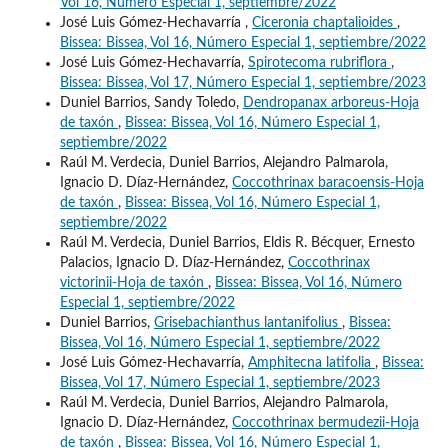
Vol 16, Número Especial 1, septiembre/2022
José Luis Gómez-Hechavarría ,
Ciceronia chaptalioides
,
Bissea: Bissea, Vol 16, Número Especial 1, septiembre/2022
José Luis Gómez-Hechavarría,
Spirotecoma rubriflora
,
Bissea: Bissea, Vol 17, Número Especial 1, septiembre/2023
Duniel Barrios, Sandy Toledo,
Dendropanax arboreus-Hoja
de taxón
,
Bissea: Bissea, Vol 16, Número Especial 1,
septiembre/2022
Raúl M. Verdecia, Duniel Barrios, Alejandro Palmarola,
Ignacio D. Díaz-Hernández,
Coccothrinax baracoensis-Hoja
de taxón
,
Bissea: Bissea, Vol 16, Número Especial 1,
septiembre/2022
Raúl M. Verdecia, Duniel Barrios, Eldis R. Bécquer, Ernesto
Palacios, Ignacio D. Díaz-Hernández,
Coccothrinax
victorinii-Hoja de taxón
,
Bissea: Bissea, Vol 16, Número
Especial 1, septiembre/2022
Duniel Barrios,
Grisebachianthus lantanifolius
,
Bissea:
Bissea, Vol 16, Número Especial 1, septiembre/2022
José Luis Gómez-Hechavarría,
Amphitecna latifolia
,
Bissea:
Bissea, Vol 17, Número Especial 1, septiembre/2023
Raúl M. Verdecia, Duniel Barrios, Alejandro Palmarola,
Ignacio D. Díaz-Hernández,
Coccothrinax bermudezii-Hoja
de taxón
,
Bissea: Bissea, Vol 16, Número Especial 1,