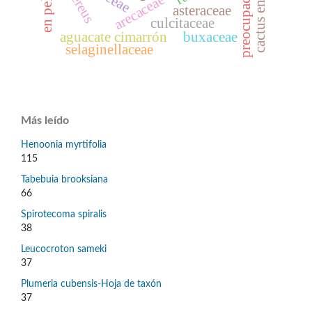
cactus endémicos
en peligro
arecaceae
asteraceae
culcitaceae
aguacate cimarrón
buxaceae
selaginellaceae
Más leído
Henoonia myrtifolia
115
Tabebuia brooksiana
66
Spirotecoma spiralis
38
Leucocroton sameki
37
Plumeria cubensis-Hoja de taxón
37