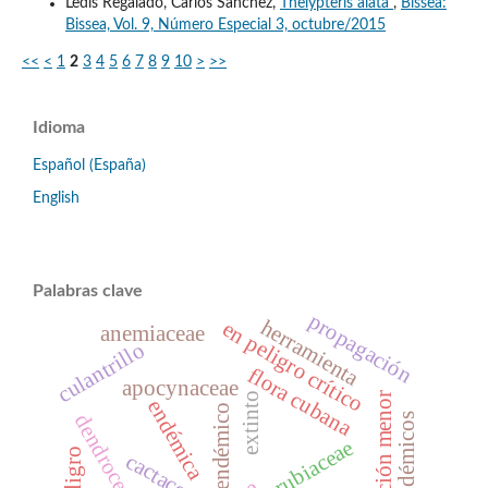
Ledis Regalado, Carlos Sánchez,
Thelypteris alata
,
Bissea:
Bissea, Vol. 9, Número Especial 3, octubre/2015
<<
<
1
2
3
4
5
6
7
8
9
10
>
>>
Idioma
Español (España)
English
Palabras clave
propagación
herramienta
en peligro crítico
anemiaceae
culantrillo
flora cubana
apocynaceae
preocupación menor
extinto
endémica
endémico
dendrocereus
rubiaceae
cactaceae