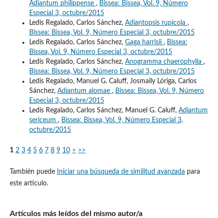
Adiantum philippense
,
Bissea: Bissea, Vol. 9, Número
Especial 3, octubre/2015
Ledis Regalado, Carlos Sánchez,
Adiantopsis rupicola
,
Bissea: Bissea, Vol. 9, Número Especial 3, octubre/2015
Ledis Regalado, Carlos Sánchez,
Gaga harrisii
,
Bissea:
Bissea, Vol. 9, Número Especial 3, octubre/2015
Ledis Regalado, Carlos Sánchez,
Anogramma chaerophylla
,
Bissea: Bissea, Vol. 9, Número Especial 3, octubre/2015
Ledis Regalado, Manuel G. Caluff, Josmaily Lóriga, Carlos
Sánchez,
Adiantum alomae
,
Bissea: Bissea, Vol. 9, Número
Especial 3, octubre/2015
Ledis Regalado, Carlos Sánchez, Manuel G. Caluff,
Adiantum
sericeum
,
Bissea: Bissea, Vol. 9, Número Especial 3,
octubre/2015
1
2
3
4
5
6
7
8
9
10
>
>>
También puede
Iniciar una búsqueda de similitud avanzada
para
este artículo.
Artículos más leídos del mismo autor/a