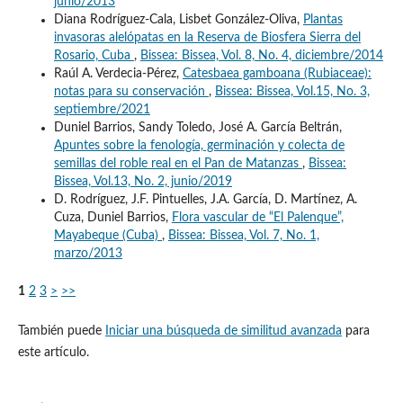
junio/2013
Diana Rodríguez-Cala, Lisbet González-Oliva,
Plantas
invasoras alelópatas en la Reserva de Biosfera Sierra del
Rosario, Cuba
,
Bissea: Bissea, Vol. 8, No. 4, diciembre/2014
Raúl A. Verdecia-Pérez,
Catesbaea gamboana (Rubiaceae):
notas para su conservación
,
Bissea: Bissea, Vol.15, No. 3,
septiembre/2021
Duniel Barrios, Sandy Toledo, José A. García Beltrán,
Apuntes sobre la fenología, germinación y colecta de
semillas del roble real en el Pan de Matanzas
,
Bissea:
Bissea, Vol.13, No. 2, junio/2019
D. Rodríguez, J.F. Pintuelles, J.A. García, D. Martínez, A.
Cuza, Duniel Barrios,
Flora vascular de “El Palenque”,
Mayabeque (Cuba)
,
Bissea: Bissea, Vol. 7, No. 1,
marzo/2013
1
2
3
>
>>
También puede
Iniciar una búsqueda de similitud avanzada
para
este artículo.