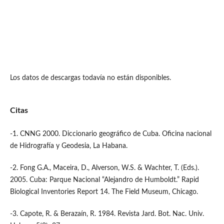
Los datos de descargas todavía no están disponibles.
Citas
-1. CNNG 2000. Diccionario geográfico de Cuba. Oficina nacional
de Hidrografía y Geodesia, La Habana.
-2. Fong G.A., Maceira, D., Alverson, W.S. & Wachter, T. (Eds.).
2005. Cuba: Parque Nacional “Alejandro de Humboldt.” Rapid
Biological Inventories Report 14. The Field Museum, Chicago.
-3. Capote, R. & Berazaín, R. 1984. Revista Jard. Bot. Nac. Univ.