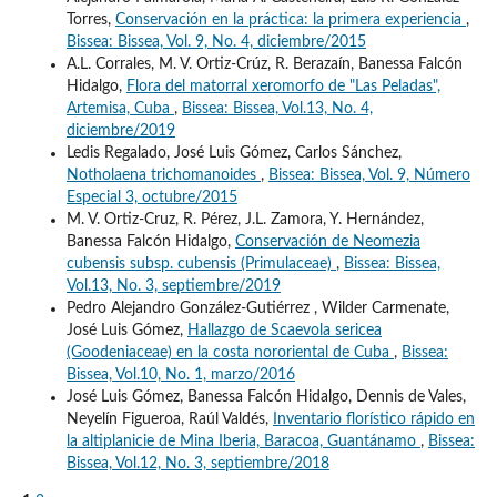
Torres,
Conservación en la práctica: la primera experiencia
,
Bissea: Bissea, Vol. 9, No. 4, diciembre/2015
A.L. Corrales, M. V. Ortiz-Crúz, R. Berazaín, Banessa Falcón
Hidalgo,
Flora del matorral xeromorfo de "Las Peladas",
Artemisa, Cuba
,
Bissea: Bissea, Vol.13, No. 4,
diciembre/2019
Ledis Regalado, José Luis Gómez, Carlos Sánchez,
Notholaena trichomanoides
,
Bissea: Bissea, Vol. 9, Número
Especial 3, octubre/2015
M. V. Ortiz-Cruz, R. Pérez, J.L. Zamora, Y. Hernández,
Banessa Falcón Hidalgo,
Conservación de Neomezia
cubensis subsp. cubensis (Primulaceae)
,
Bissea: Bissea,
Vol.13, No. 3, septiembre/2019
Pedro Alejandro González-Gutiérrez , Wilder Carmenate,
José Luis Gómez,
Hallazgo de Scaevola sericea
(Goodeniaceae) en la costa nororiental de Cuba
,
Bissea:
Bissea, Vol.10, No. 1, marzo/2016
José Luis Gómez, Banessa Falcón Hidalgo, Dennis de Vales,
Neyelín Figueroa, Raúl Valdés,
Inventario florístico rápido en
la altiplanicie de Mina Iberia, Baracoa, Guantánamo
,
Bissea:
Bissea, Vol.12, No. 3, septiembre/2018