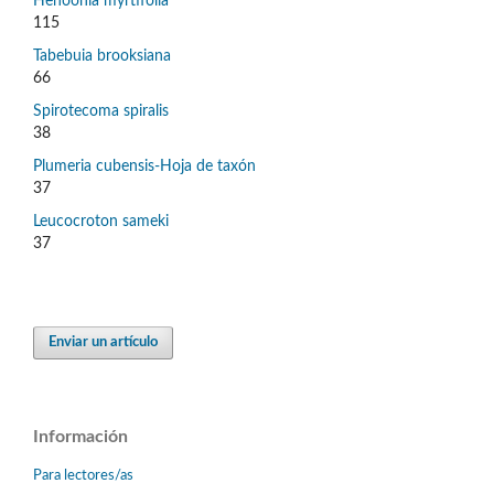
Henoonia myrtifolia
115
Tabebuia brooksiana
66
Spirotecoma spiralis
38
Plumeria cubensis-Hoja de taxón
37
Leucocroton sameki
37
Enviar un artículo
Información
Para lectores/as