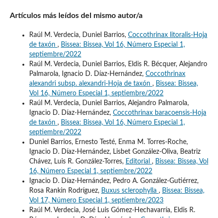
Artículos más leídos del mismo autor/a
Raúl M. Verdecia, Duniel Barrios,
Coccothrinax litoralis-Hoja
de taxón
,
Bissea: Bissea, Vol 16, Número Especial 1,
septiembre/2022
Raúl M. Verdecia, Duniel Barrios, Eldis R. Bécquer, Alejandro
Palmarola, Ignacio D. Díaz-Hernández,
Coccothrinax
alexandri subsp. alexandri-Hoja de taxón
,
Bissea: Bissea,
Vol 16, Número Especial 1, septiembre/2022
Raúl M. Verdecia, Duniel Barrios, Alejandro Palmarola,
Ignacio D. Díaz-Hernández,
Coccothrinax baracoensis-Hoja
de taxón
,
Bissea: Bissea, Vol 16, Número Especial 1,
septiembre/2022
Duniel Barrios, Ernesto Testé, Enma M. Torres-Roche,
Ignacio D. Díaz-Hernández, Lisbet González-Oliva, Beatriz
Chávez, Luis R. González-Torres,
Editorial
,
Bissea: Bissea, Vol
16, Número Especial 1, septiembre/2022
Ignacio D. Díaz-Hernández, Pedro A. González-Gutiérrez,
Rosa Rankin Rodríguez,
Buxus sclerophylla
,
Bissea: Bissea,
Vol 17, Número Especial 1, septiembre/2023
Raúl M. Verdecia, José Luis Gómez-Hechavarría, Eldis R.