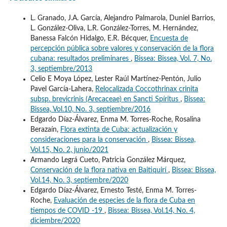
L. Granado, J.A. García, Alejandro Palmarola, Duniel Barrios,
L. González-Oliva, L.R. González-Torres, M. Hernández,
Banessa Falcón Hidalgo, E.R. Bécquer,
Encuesta de
percepción pública sobre valores y conservación de la flora
cubana: resultados preliminares
,
Bissea: Bissea, Vol. 7, No.
3, septiembre/2013
Celio E Moya López, Lester Raúl Martínez-Pentón, Julio
Pavel García-Lahera,
Relocalizada Coccothrinax crinita
subsp. brevicrinis (Arecaceae) en Sancti Spíritus
,
Bissea:
Bissea, Vol.10, No. 3, septiembre/2016
Edgardo Díaz-Álvarez, Enma M. Torres-Roche, Rosalina
Berazaín,
Flora extinta de Cuba: actualización y
consideraciones para la conservación
,
Bissea: Bissea,
Vol.15, No. 2, junio/2021
Armando Legrá Cueto, Patricia González Márquez,
Conservación de la flora nativa en Baitiquirí
,
Bissea: Bissea,
Vol.14, No. 3, septiembre/2020
Edgardo Díaz-Álvarez, Ernesto Testé, Enma M. Torres-
Roche,
Evaluación de especies de la flora de Cuba en
tiempos de COVID -19
,
Bissea: Bissea, Vol.14, No. 4,
diciembre/2020