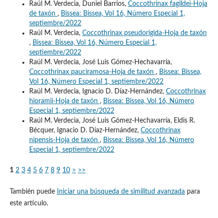
Raúl M. Verdecia, Duniel Barrios,
Coccothrinax fagildei-Hoja
de taxón
,
Bissea: Bissea, Vol 16, Número Especial 1,
septiembre/2022
Raúl M. Verdecia,
Coccothrinax pseudorigida-Hoja de taxón
,
Bissea: Bissea, Vol 16, Número Especial 1,
septiembre/2022
Raúl M. Verdecia, José Luis Gómez-Hechavarría,
Coccothrinax pauciramosa-Hoja de taxón
,
Bissea: Bissea,
Vol 16, Número Especial 1, septiembre/2022
Raúl M. Verdecia, Ignacio D. Díaz-Hernández,
Coccothrinax
hioramii-Hoja de taxón
,
Bissea: Bissea, Vol 16, Número
Especial 1, septiembre/2022
Raúl M. Verdecia, José Luis Gómez-Hechavarría, Eldis R.
Bécquer, Ignacio D. Díaz-Hernández,
Coccothrinax
nipensis-Hoja de taxón
,
Bissea: Bissea, Vol 16, Número
Especial 1, septiembre/2022
1
2
3
4
5
6
7
8
9
10
>
>>
También puede
Iniciar una búsqueda de similitud avanzada
para
este artículo.