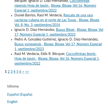
Bécquer, Ignacio D. Díaz-Hernández,
Coccothrinax
nipensis-Hoja de taxón
,
Bissea: Bissea, Vol 16, Número
Especial 1, septiembre/2022
Duniel Barrios, Raúl M. Verdecia,
Rescate de una rara
cactácea cubana en el norte de Las Tunas
,
Bissea: Bissea,
Vol. 8, No. 3, septiembre/2014
Ignacio D. Díaz-Hernández,
Buxus Bissei
,
Bissea: Bissea, Vol
17, Número Especial 1, septiembre/2023
Pedro A. González-Gutiérrez, Ignacio D. Díaz-Hernández,
Buxus yunquensis
,
Bissea: Bissea, Vol 17, Número Especial
1, septiembre/2023
Raúl M. Verdecia, Eldis R. Bécquer,
Coccothrinax leonis-
Hoja de taxón
,
Bissea: Bissea, Vol 16, Número Especial 1,
septiembre/2022
1
2
3
4
5
6
>
>>
Idioma
Español (España)
English