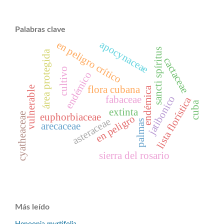
Palabras clave
apocynaceae
en peligro crítico
sancti spíritus
área protegida
cactaceae
cultivo
endémico
flora cubana
vulnerable
endémica
jatibonico
fabaceae
lista florística
cuba
extinta
euphorbiaceae
cyatheaceae
en peligro
asteraceae
palmas
arecaceae
sierra del rosario
Más leído