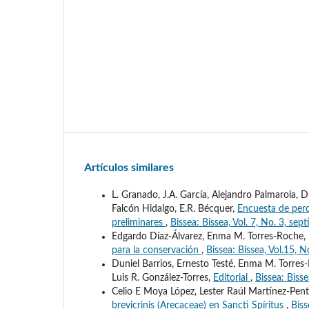
Artículos similares
L. Granado, J.A. García, Alejandro Palmarola, D
Falcón Hidalgo, E.R. Bécquer,
Encuesta de perc
preliminares
,
Bissea: Bissea, Vol. 7, No. 3, se
Edgardo Díaz-Álvarez, Enma M. Torres-Roche, 
para la conservación
,
Bissea: Bissea, Vol.15, N
Duniel Barrios, Ernesto Testé, Enma M. Torres-
Luis R. González-Torres,
Editorial
,
Bissea: Biss
Celio E Moya López, Lester Raúl Martínez-Pent
brevicrinis (Arecaceae) en Sancti Spíritus
,
Biss