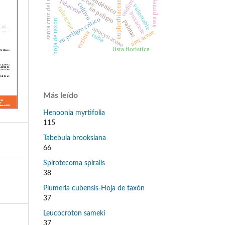
santa cruz del norte
área protegida
endémica
endémico
fabaceae
euphorbiaceae
cultivo
vulnerable
en peligro
rubiaceae
buxaceae
en peligro crítico
hoja de taxón
palmas
apocynaceae
arecaceae
extinta
cuba
lista florística
Más leído
Henoonia myrtifolia
115
Tabebuia brooksiana
66
Spirotecoma spiralis
38
Plumeria cubensis-Hoja de taxón
37
Leucocroton sameki
37