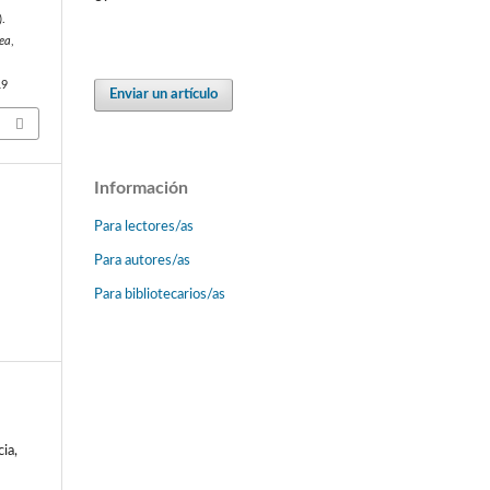
).
sea
,
19
Enviar un artículo
Información
Para lectores/as
Para autores/as
Para bibliotecarios/as
ia,