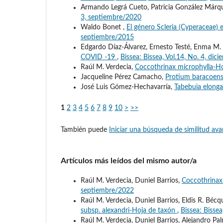
Armando Legrá Cueto, Patricia González Márq
3, septiembre/2020
Waldo Bonet ,
El género Scleria (Cyperaceae)
septiembre/2015
Edgardo Díaz-Álvarez, Ernesto Testé, Enma M.
COVID -19
,
Bissea: Bissea, Vol.14, No. 4, di
Raúl M. Verdecia,
Coccothrinax microphylla-H
Jacqueline Pérez Camacho,
Protium baracoen
José Luis Gómez-Hechavarría,
Tabebuia elong
1
2
3
4
5
6
7
8
9
10
>
>>
También puede
Iniciar una búsqueda de similitud av
Artículos más leídos del mismo autor/a
Raúl M. Verdecia, Duniel Barrios,
Coccothrinax 
septiembre/2022
Raúl M. Verdecia, Duniel Barrios, Eldis R. Béc
subsp. alexandri-Hoja de taxón
,
Bissea: Bisse
Raúl M. Verdecia, Duniel Barrios, Alejandro P