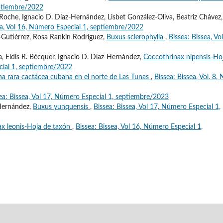
eptiembre/2022
Roche, Ignacio D. Díaz-Hernández, Lisbet González-Oliva, Beatriz Chávez,
ea, Vol 16, Número Especial 1, septiembre/2022
-Gutiérrez, Rosa Rankin Rodríguez,
Buxus sclerophylla
,
Bissea: Bissea, Vo
, Eldis R. Bécquer, Ignacio D. Díaz-Hernández,
Coccothrinax nipensis-Ho
cial 1, septiembre/2022
na rara cactácea cubana en el norte de Las Tunas
,
Bissea: Bissea, Vol. 8, 
ea: Bissea, Vol 17, Número Especial 1, septiembre/2023
-Hernández,
Buxus yunquensis
,
Bissea: Bissea, Vol 17, Número Especial 1,
ax leonis-Hoja de taxón
,
Bissea: Bissea, Vol 16, Número Especial 1,