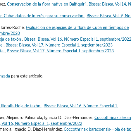
uez,
Conservación de la flora nativa en Baitiquirí
,
Bissea: Bissea, Vol.14, 
 en Cuba: datos de interés para su conservación
,
Bissea: Bissea, Vol. 9, No.
 Torres-Roche,
Evaluación de especies de la flora de Cuba en tiempos de
ciembre/2020
oja de taxón
,
Bissea: Bissea, Vol 16, Número Especial 1, septiembre/202
se
,
Bissea: Bissea, Vol 17, Número Especial 1, septiembre/2023
ata
,
Bissea: Bissea, Vol 17, Número Especial 1, septiembre/2023
anzada
para este artículo.
litoralis-Hoja de taxón
,
Bissea: Bissea, Vol 16, Número Especial 1,
quer, Alejandro Palmarola, Ignacio D. Díaz-Hernández,
Coccothrinax alexan
a, Vol 16, Número Especial 1, septiembre/2022
almarola, Ignacio D. Díaz-Hernández,
Coccothrinax baracoensis-Hoja de t