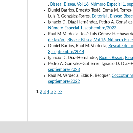
,
Bissea: Bissea, Vol 16, Número Especial 1, s
Duniel Barrios, Ernesto Testé, Enma M. Torres-
Luis R. González-Torres,
Editorial
,
Bissea: Biss
Ignacio D. Díaz-Hernández, Pedro A. González
Número Especial 1, septiembre/2023
Raúl M. Verdecia, José Luis Gómez-Hechavarría
de taxón
,
Bissea: Bissea, Vol 16, Número Espe
Duniel Barrios, Raúl M. Verdecia,
Rescate de u
3, septiembre/2014
Ignacio D. Díaz-Hernández,
Buxus Bissei
,
Biss
Pedro A. González-Gutiérrez, Ignacio D. Díaz
septiembre/2023
Raúl M. Verdecia, Eldis R. Bécquer,
Coccothrin
septiembre/2022
1
2
3
4
5
>
>>