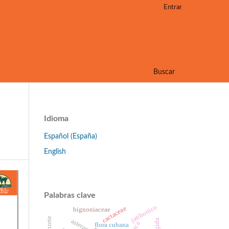
Entrar
Buscar
Idioma
Español (España)
English
Palabras clave
jatibonico
cactaceae
bignoniaceae
asteraceae
flora cubana