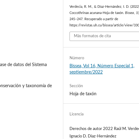
Verdecia, R. M., & Díaz-Hernández, I. D. (2022
Coccothrinax acunana-Hoja de taxón.
Bissea
,
1
245–247. Recuperado a partir de
https://revistas.uh.cu/bissea/article/view/33
Más formatos de cita
Número
ase de datos del Sistema
Bissea, Vol 16, Número Especial 1,
septiembre/2022
conservación y taxonomía de
Sección
Hoja de taxón
Licencia
Derechos de autor 2022 Raúl M. Verdec
Ignacio D. Díaz-Hernández