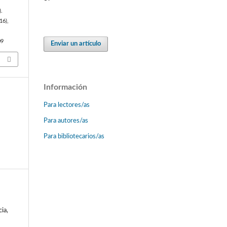
).
(16),
09
Enviar un artículo
Información
Para lectores/as
Para autores/as
Para bibliotecarios/as
ia,