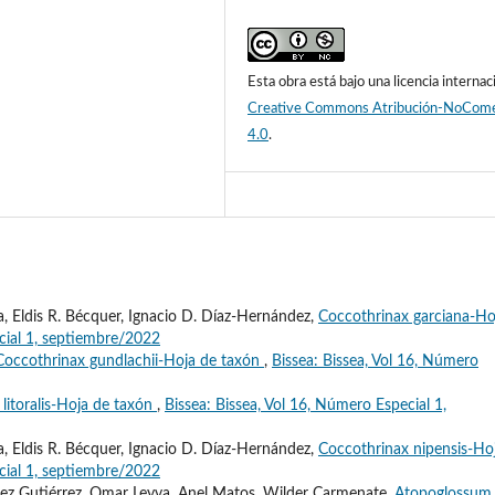
Esta obra está bajo una licencia internac
Creative Commons Atribución-NoCome
4.0
.
, Eldis R. Bécquer, Ignacio D. Díaz-Hernández,
Coccothrinax garciana-Ho
cial 1, septiembre/2022
Coccothrinax gundlachii-Hoja de taxón
,
Bissea: Bissea, Vol 16, Número
litoralis-Hoja de taxón
,
Bissea: Bissea, Vol 16, Número Especial 1,
, Eldis R. Bécquer, Ignacio D. Díaz-Hernández,
Coccothrinax nipensis-Ho
cial 1, septiembre/2022
ez Gutiérrez, Omar Leyva, Anel Matos, Wilder Carmenate,
Atopoglossum