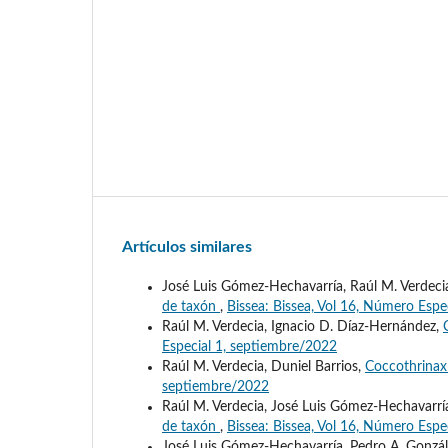
Artículos similares
José Luis Gómez-Hechavarría, Raúl M. Verdecia
de taxón
,
Bissea: Bissea, Vol 16, Número Espe
Raúl M. Verdecia, Ignacio D. Díaz-Hernández,
Especial 1, septiembre/2022
Raúl M. Verdecia, Duniel Barrios,
Coccothrinax 
septiembre/2022
Raúl M. Verdecia, José Luis Gómez-Hechavarría
de taxón
,
Bissea: Bissea, Vol 16, Número Espe
José Luis Gómez-Hechavarría, Pedro A. Gonzál