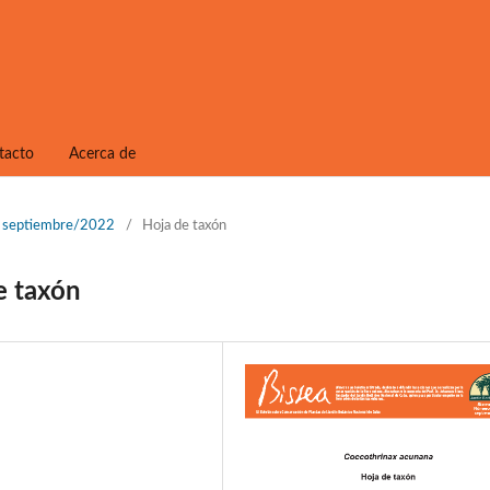
tacto
Acerca de
1, septiembre/2022
/
Hoja de taxón
e taxón