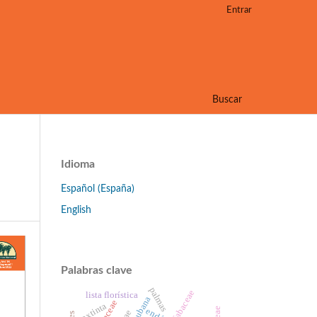
Entrar
Buscar
Idioma
Español (España)
English
Palabras clave
palmas
fabaceae
lista florística
extinta