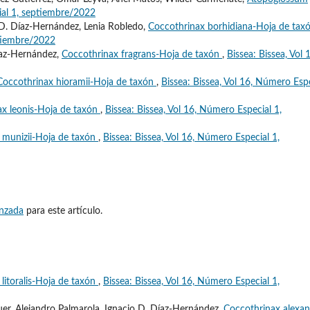
ial 1, septiembre/2022
o D. Díaz-Hernández, Lenia Robledo,
Coccothrinax borhidiana-Hoja de tax
ptiembre/2022
Díaz-Hernández,
Coccothrinax fragrans-Hoja de taxón
,
Bissea: Bissea, Vol 
Coccothrinax hioramii-Hoja de taxón
,
Bissea: Bissea, Vol 16, Número Esp
ax leonis-Hoja de taxón
,
Bissea: Bissea, Vol 16, Número Especial 1,
 munizii-Hoja de taxón
,
Bissea: Bissea, Vol 16, Número Especial 1,
anzada
para este artículo.
litoralis-Hoja de taxón
,
Bissea: Bissea, Vol 16, Número Especial 1,
quer, Alejandro Palmarola, Ignacio D. Díaz-Hernández,
Coccothrinax alexan