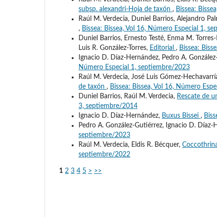
subsp. alexandri-Hoja de taxón
,
Bissea: Bisse
Raúl M. Verdecia, Duniel Barrios, Alejandro P
,
Bissea: Bissea, Vol 16, Número Especial 1, s
Duniel Barrios, Ernesto Testé, Enma M. Torres-
Luis R. González-Torres,
Editorial
,
Bissea: Biss
Ignacio D. Díaz-Hernández, Pedro A. González
Número Especial 1, septiembre/2023
Raúl M. Verdecia, José Luis Gómez-Hechavarría
de taxón
,
Bissea: Bissea, Vol 16, Número Espe
Duniel Barrios, Raúl M. Verdecia,
Rescate de u
3, septiembre/2014
Ignacio D. Díaz-Hernández,
Buxus Bissei
,
Biss
Pedro A. González-Gutiérrez, Ignacio D. Díaz
septiembre/2023
Raúl M. Verdecia, Eldis R. Bécquer,
Coccothrin
septiembre/2022
1
2
3
4
5
>
>>