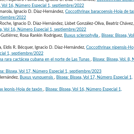
a, Vol 16, Número Especial 1, septiembre/2022
almarola, Ignacio D. Díaz-Hernández,
Coccothrinax baracoensis-Hoja de t
eptiembre/2022
Roche, Ignacio D. Díaz-Hernández, Lisbet González-Oliva, Beatriz Chávez,
ea, Vol 16, Número Especial 1, septiembre/2022
-Gutiérrez, Rosa Rankin Rodríguez,
Buxus sclerophylla
,
Bissea: Bissea, Vo
, Eldis R. Bécquer, Ignacio D. Díaz-Hernández,
Coccothrinax nipensis-Ho
cial 1, septiembre/2022
na rara cactácea cubana en el norte de Las Tunas
,
Bissea: Bissea, Vol. 8, 
ea: Bissea, Vol 17, Número Especial 1, septiembre/2023
-Hernández,
Buxus yunquensis
,
Bissea: Bissea, Vol 17, Número Especial 1,
ax leonis-Hoja de taxón
,
Bissea: Bissea, Vol 16, Número Especial 1,