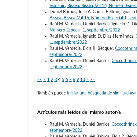
ekmanii
,
Bissea: Bissea, Vol 16, Número Espec
Duniel Barrios, José A. García Beltrán, Ignaci
Bissea: Bissea, Vol 16, Número Especial 1, se
Raúl M. Verdecia, Duniel Barrios, Ignacio D. 
Número Especial 1, septiembre/2022
Raúl M. Verdecia, Ignacio D. Díaz-Hernández,
1, septiembre/2022
Raúl M. Verdecia, Eldis R. Bécquer,
Coccothrin
septiembre/2022
Raúl M. Verdecia, Duniel Barrios,
Coccothrinax
septiembre/2022
<<
<
1
2
3
4
5
6
7
8
9
10
>
>>
También puede
Iniciar una búsqueda de similitud av
Artículos más leídos del mismo autor/a
Raúl M. Verdecia, Duniel Barrios,
Coccothrinax 
septiembre/2022
Raúl M. Verdecia, Duniel Barrios, Eldis R. Béc