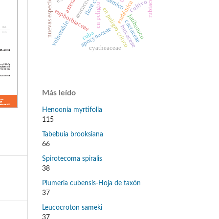
flora cubana
asteraceae
rubiaceae
endémico
arecaceae
nuevas especies
cultivo
endémica
en peligro
en peligro crítico
euphorbiaceae
jatibonico
cactaceae
vulnerable
buxaceae
apocynaceae
cuba
cyatheaceae
Más leído
Henoonia myrtifolia
115
Tabebuia brooksiana
66
Spirotecoma spiralis
38
Plumeria cubensis-Hoja de taxón
37
Leucocroton sameki
37