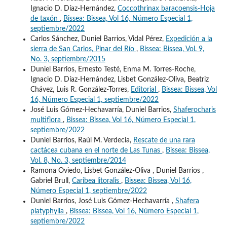
Ignacio D. Díaz-Hernández,
Coccothrinax baracoensis-Hoja
de taxón
,
Bissea: Bissea, Vol 16, Número Especial 1,
septiembre/2022
Carlos Sánchez, Duniel Barrios, Vidal Pérez,
Expedición a la
sierra de San Carlos, Pinar del Río
,
Bissea: Bissea, Vol. 9,
No. 3, septiembre/2015
Duniel Barrios, Ernesto Testé, Enma M. Torres-Roche,
Ignacio D. Díaz-Hernández, Lisbet González-Oliva, Beatriz
Chávez, Luis R. González-Torres,
Editorial
,
Bissea: Bissea, Vol
16, Número Especial 1, septiembre/2022
José Luis Gómez-Hechavarría, Duniel Barrios,
Shaferocharis
multiflora
,
Bissea: Bissea, Vol 16, Número Especial 1,
septiembre/2022
Duniel Barrios, Raúl M. Verdecia,
Rescate de una rara
cactácea cubana en el norte de Las Tunas
,
Bissea: Bissea,
Vol. 8, No. 3, septiembre/2014
Ramona Oviedo, Lisbet González-Oliva , Duniel Barrios ,
Gabriel Brull,
Caribea litoralis
,
Bissea: Bissea, Vol 16,
Número Especial 1, septiembre/2022
Duniel Barrios, José Luis Gómez-Hechavarría ,
Shafera
platyphylla
,
Bissea: Bissea, Vol 16, Número Especial 1,
septiembre/2022