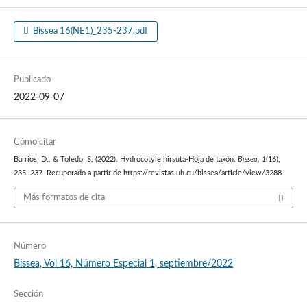
Bissea 16(NE1)_235-237.pdf
Publicado
2022-09-07
Cómo citar
Barrios, D., & Toledo, S. (2022). Hydrocotyle hirsuta-Hoja de taxón.
Bissea
,
1
(16),
235–237. Recuperado a partir de https://revistas.uh.cu/bissea/article/view/3288
Más formatos de cita
Número
Bissea, Vol 16, Número Especial 1, septiembre/2022
Sección