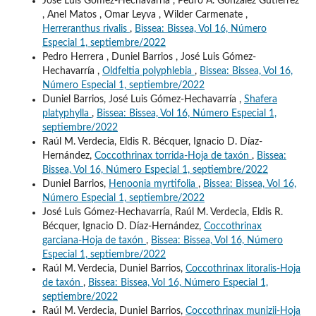
José Luis Gómez-Hechavarría , Pedro A. González Gutiérrez
, Anel Matos , Omar Leyva , Wilder Carmenate ,
Herreranthus rivalis
,
Bissea: Bissea, Vol 16, Número
Especial 1, septiembre/2022
Pedro Herrera , Duniel Barrios , José Luis Gómez-
Hechavarría ,
Oldfeltia polyphlebia
,
Bissea: Bissea, Vol 16,
Número Especial 1, septiembre/2022
Duniel Barrios, José Luis Gómez-Hechavarría ,
Shafera
platyphylla
,
Bissea: Bissea, Vol 16, Número Especial 1,
septiembre/2022
Raúl M. Verdecia, Eldis R. Bécquer, Ignacio D. Díaz-
Hernández,
Coccothrinax torrida-Hoja de taxón
,
Bissea:
Bissea, Vol 16, Número Especial 1, septiembre/2022
Duniel Barrios,
Henoonia myrtifolia
,
Bissea: Bissea, Vol 16,
Número Especial 1, septiembre/2022
José Luis Gómez-Hechavarría, Raúl M. Verdecia, Eldis R.
Bécquer, Ignacio D. Díaz-Hernández,
Coccothrinax
garciana-Hoja de taxón
,
Bissea: Bissea, Vol 16, Número
Especial 1, septiembre/2022
Raúl M. Verdecia, Duniel Barrios,
Coccothrinax litoralis-Hoja
de taxón
,
Bissea: Bissea, Vol 16, Número Especial 1,
septiembre/2022
Raúl M. Verdecia, Duniel Barrios,
Coccothrinax munizii-Hoja