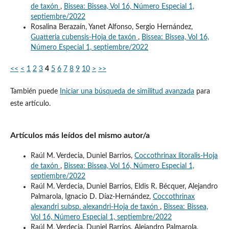
de taxón
,
Bissea: Bissea, Vol 16, Número Especial 1,
septiembre/2022
Rosalina Berazaín, Yanet Alfonso, Sergio Hernández,
Guatteria cubensis-Hoja de taxón
,
Bissea: Bissea, Vol 16,
Número Especial 1, septiembre/2022
<<
<
1
2
3
4
5
6
7
8
9
10
>
>>
También puede
Iniciar una búsqueda de similitud avanzada
para
este artículo.
Artículos más leídos del mismo autor/a
Raúl M. Verdecia, Duniel Barrios,
Coccothrinax litoralis-Hoja
de taxón
,
Bissea: Bissea, Vol 16, Número Especial 1,
septiembre/2022
Raúl M. Verdecia, Duniel Barrios, Eldis R. Bécquer, Alejandro
Palmarola, Ignacio D. Díaz-Hernández,
Coccothrinax
alexandri subsp. alexandri-Hoja de taxón
,
Bissea: Bissea,
Vol 16, Número Especial 1, septiembre/2022
Raúl M. Verdecia, Duniel Barrios, Alejandro Palmarola,