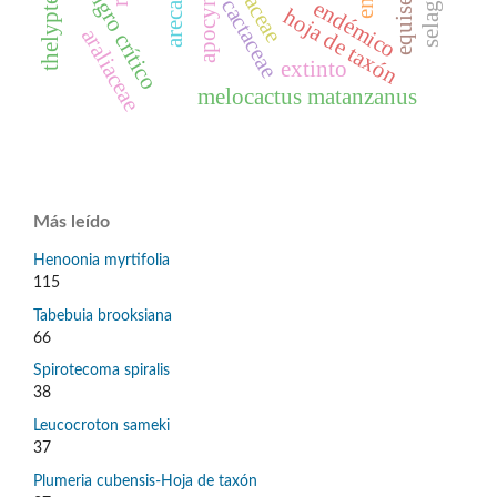
en peligro crítico
apocynaceae
arecaceae
cactaceae
endémico
hoja de taxón
araliaceae
extinto
melocactus matanzanus
Más leído
Henoonia myrtifolia
115
Tabebuia brooksiana
66
Spirotecoma spiralis
38
Leucocroton sameki
37
Plumeria cubensis-Hoja de taxón