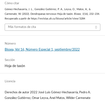
Cómo citar
Gómez-Hechavarría, J. L., González Gutiérrez, P. A., Leyva, O., Matos, A., &
Carmenate, W. (2022). Dendropanax nervosus-Hoja de taxón.
Bissea
,
1
(16), 232–234.
Recuperado a partir de https://revistas.uh.cu/bissea/article/view/3284
Más formatos de cita
Número
Bissea, Vol 16, Número Especial 1, septiembre/2022
Sección
Hoja de taxón
Licencia
Derechos de autor 2022 José Luis Gómez-Hechavarría, Pedro A.
González Gutiérrez, Omar Leyva, Anel Matos, Wilder Carmenate