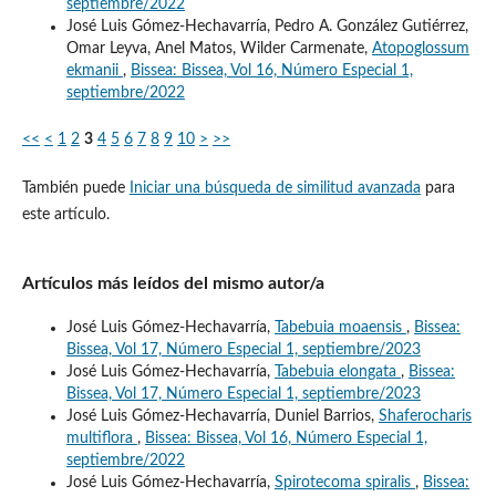
septiembre/2022
José Luis Gómez-Hechavarría, Pedro A. González Gutiérrez,
Omar Leyva, Anel Matos, Wilder Carmenate,
Atopoglossum
ekmanii
,
Bissea: Bissea, Vol 16, Número Especial 1,
septiembre/2022
<<
<
1
2
3
4
5
6
7
8
9
10
>
>>
También puede
Iniciar una búsqueda de similitud avanzada
para
este artículo.
Artículos más leídos del mismo autor/a
José Luis Gómez-Hechavarría,
Tabebuia moaensis
,
Bissea:
Bissea, Vol 17, Número Especial 1, septiembre/2023
José Luis Gómez-Hechavarría,
Tabebuia elongata
,
Bissea:
Bissea, Vol 17, Número Especial 1, septiembre/2023
José Luis Gómez-Hechavarría, Duniel Barrios,
Shaferocharis
multiflora
,
Bissea: Bissea, Vol 16, Número Especial 1,
septiembre/2022
José Luis Gómez-Hechavarría,
Spirotecoma spiralis
,
Bissea: