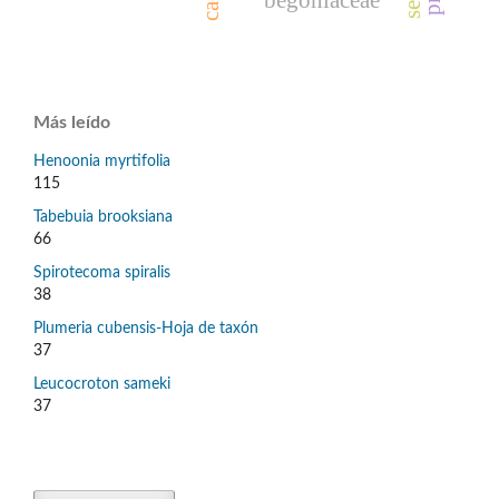
begoniaceae
Más leído
Henoonia myrtifolia
115
Tabebuia brooksiana
66
Spirotecoma spiralis
38
Plumeria cubensis-Hoja de taxón
37
Leucocroton sameki
37