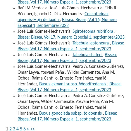
Bissea, Vol 17, Número Especial 1, septiembre/2023
Raúl M. Verdecia, José Luis Gómez-Hechavarría, Eldis R.
Bécquer, Ignacio D. Díaz-Hernández,
Coccothrinax
nipensis-Hoja de taxón
,
Bissea: Bissea, Vol 16, Número
Especial 1, septiembre/2022
José Luis Gómez-Hechavarría,
Spirotecoma rubriflora
,
Bissea: Bissea, Vol 17, Número Especial 1, septiembre/2023
José Luis Gómez-Hechavarría,
Tabebuia leptoneura
,
Bissea:
Bissea, Vol 17, Número Especial 1, septiembre/2023
José Luis Gómez-Hechavarría,
Tabebuia shaferi
,
Bissea:
Bissea, Vol 17, Número Especial 1, septiembre/2023
José Luis Gómez-Hechavarría, Pedro A. González-Gutiérrez,
Omar Leyva, Yosvani Peña , Wilder Carmenate, Ana M.
Ochoa, Raima Cantillo, Ernesto Fernández, Yamilé
Hernández,
Buxus ekmanii subsp. Woodfredensis
,
Bissea:
Bissea, Vol 17, Número Especial 1, septiembre/2023
José Luis Gómez-Hechavarría, Pedro A. González-Gutiérrez,
Omar Leyva, Wilder Carmenate, Yosvani Peña, Ana M.
Ochoa, Raima Cantillo, Ernesto Fernández, Yamilé
Hernández,
Buxus gonoclada subsp. toldoensis
,
Bissea:
Bissea, Vol 17, Número Especial 1, septiembre/2023
1
2
3
4
5
6
>
>>