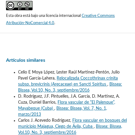
Esta obra está bajo una licencia internacional
Creative Commons
Atribución-NoComercial 4.0
.
Artículos similares
Celio E Moya López, Lester Raúl Martínez-Pentón, Julio
Pavel García-Lahera,
Relocalizada Coccothrinax crinita
subsp. brevicrinis (Arecaceae) en Sancti Spíritus
,
Bissea:
Bissea, Vol.10, No. 3, septiembre/2016
D. Rodríguez, J.F. Pintuelles, J.A. García, D. Martínez, A.
Cuza, Duniel Barrios,
Flora vascular de “El Palenque”,
Mayabeque (Cuba)
,
Bissea: Bissea, Vol. 7, No. 1,
marzo/2013
Carlos J. Acevedo Rodríguez,
Flora vascular en bosques del
municipio Majagua, Ciego de Ávila, Cuba
,
Bissea: Bissea,
Vol.10, No. 3, septiembre/2016