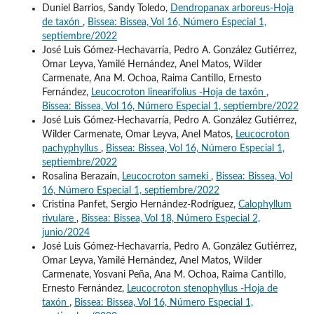
Duniel Barrios, Sandy Toledo,
Dendropanax arboreus-Hoja
de taxón
,
Bissea: Bissea, Vol 16, Número Especial 1,
septiembre/2022
José Luis Gómez-Hechavarría, Pedro A. González Gutiérrez,
Omar Leyva, Yamilé Hernández, Anel Matos, Wilder
Carmenate, Ana M. Ochoa, Raima Cantillo, Ernesto
Fernández,
Leucocroton linearifolius -Hoja de taxón
,
Bissea: Bissea, Vol 16, Número Especial 1, septiembre/2022
José Luis Gómez-Hechavarría, Pedro A. González Gutiérrez,
Wilder Carmenate, Omar Leyva, Anel Matos,
Leucocroton
pachyphyllus
,
Bissea: Bissea, Vol 16, Número Especial 1,
septiembre/2022
Rosalina Berazaín,
Leucocroton sameki
,
Bissea: Bissea, Vol
16, Número Especial 1, septiembre/2022
Cristina Panfet, Sergio Hernández-Rodríguez,
Calophyllum
rivulare
,
Bissea: Bissea, Vol 18, Número Especial 2,
junio/2024
José Luis Gómez-Hechavarría, Pedro A. González Gutiérrez,
Omar Leyva, Yamilé Hernández, Anel Matos, Wilder
Carmenate, Yosvani Peña, Ana M. Ochoa, Raima Cantillo,
Ernesto Fernández,
Leucocroton stenophyllus -Hoja de
taxón
,
Bissea: Bissea, Vol 16, Número Especial 1,