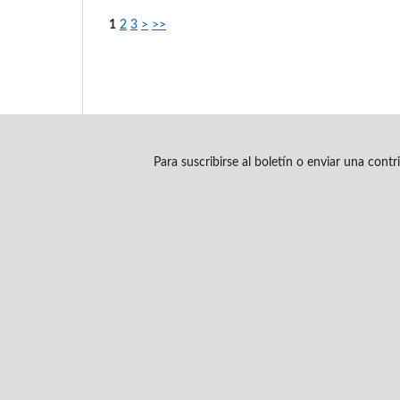
1
2
3
>
>>
Para suscribirse al boletín o enviar una cont