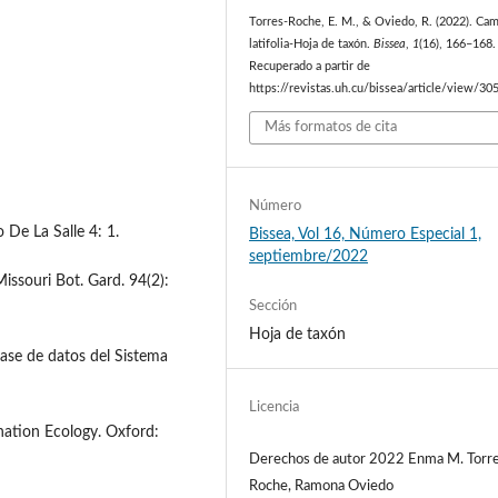
Torres-Roche, E. M., & Oviedo, R. (2022). Cam
latifolia-Hoja de taxón.
Bissea
,
1
(16), 166–168.
Recuperado a partir de
https://revistas.uh.cu/bissea/article/view/30
Más formatos de cita
Número
 De La Salle 4: 1.
Bissea, Vol 16, Número Especial 1,
septiembre/2022
issouri Bot. Gard. 94(2):
Sección
Hoja de taxón
ase de datos del Sistema
Licencia
lination Ecology. Oxford:
Derechos de autor 2022 Enma M. Torr
Roche, Ramona Oviedo