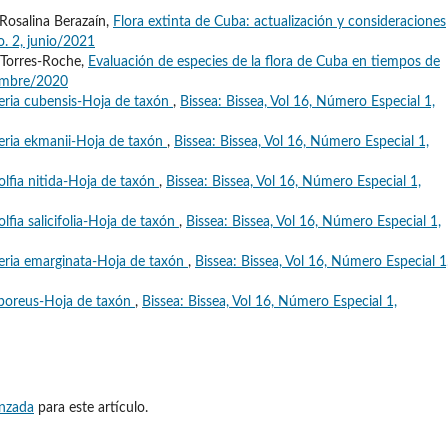
Rosalina Berazaín,
Flora extinta de Cuba: actualización y consideraciones
o. 2, junio/2021
 Torres-Roche,
Evaluación de especies de la flora de Cuba en tiempos de
ciembre/2020
eria cubensis-Hoja de taxón
,
Bissea: Bissea, Vol 16, Número Especial 1,
eria ekmanii-Hoja de taxón
,
Bissea: Bissea, Vol 16, Número Especial 1,
lfia nitida-Hoja de taxón
,
Bissea: Bissea, Vol 16, Número Especial 1,
lfia salicifolia-Hoja de taxón
,
Bissea: Bissea, Vol 16, Número Especial 1,
eria emarginata-Hoja de taxón
,
Bissea: Bissea, Vol 16, Número Especial 1
boreus-Hoja de taxón
,
Bissea: Bissea, Vol 16, Número Especial 1,
anzada
para este artículo.