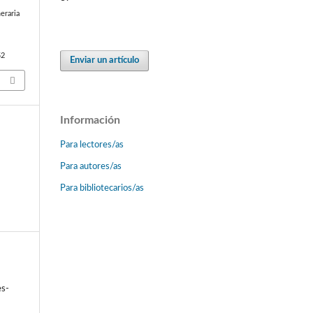
eraria
52
Enviar un artículo
Información
Para lectores/as
Para autores/as
Para bibliotecarios/as
es-