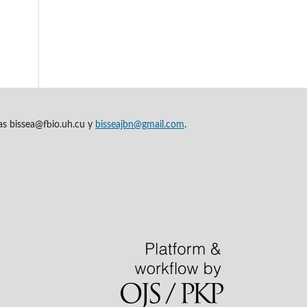
cas bissea@fbio.uh.cu y
bisseajbn@gmail.com
.