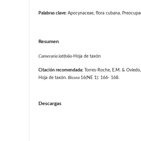
Palabras clave:
Apocynaceae, flora cubana, Preocup
Resumen
Cameraria latifolia
-Hoja de taxón
Citación recomendada:
Torres-Roche, E.M. & Oviedo
Hoja de taxón.
Bissea
16(NE 1): 166- 168.
Descargas