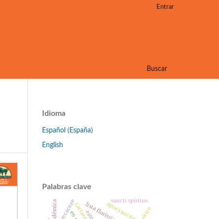
Entrar
Buscar
Idioma
Español (España)
English
Palabras clave
sancti spíritus
arecaceae
flora endémica
apocynaceae
lista florística
cactaceae