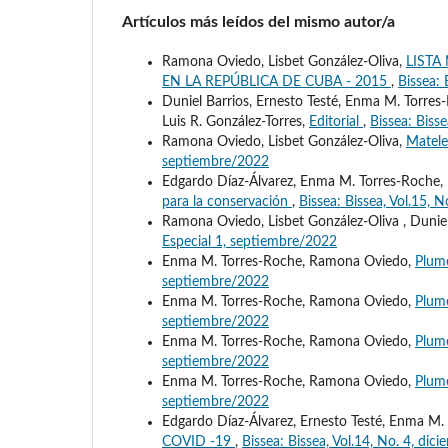
Artículos más leídos del mismo autor/a
Ramona Oviedo, Lisbet González-Oliva,
LISTA
EN LA REPÚBLICA DE CUBA - 2015
,
Bissea:
Duniel Barrios, Ernesto Testé, Enma M. Torres-
Luis R. González-Torres,
Editorial
,
Bissea: Biss
Ramona Oviedo, Lisbet González-Oliva,
Matele
septiembre/2022
Edgardo Díaz-Álvarez, Enma M. Torres-Roche, 
para la conservación
,
Bissea: Bissea, Vol.15, N
Ramona Oviedo, Lisbet González-Oliva , Duniel 
Especial 1, septiembre/2022
Enma M. Torres-Roche, Ramona Oviedo,
Plum
septiembre/2022
Enma M. Torres-Roche, Ramona Oviedo,
Plume
septiembre/2022
Enma M. Torres-Roche, Ramona Oviedo,
Plume
septiembre/2022
Enma M. Torres-Roche, Ramona Oviedo,
Plume
septiembre/2022
Edgardo Díaz-Álvarez, Ernesto Testé, Enma M.
COVID -19
,
Bissea: Bissea, Vol.14, No. 4, di