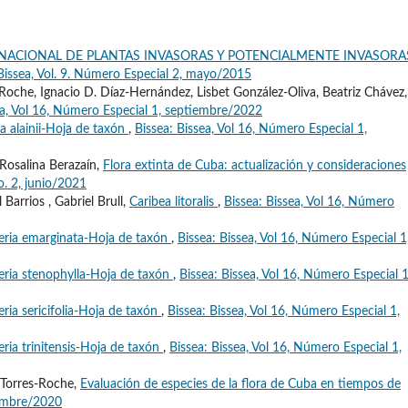
 NACIONAL DE PLANTAS INVASORAS Y POTENCIALMENTE INVASORA
 Bissea, Vol. 9. Número Especial 2, mayo/2015
Roche, Ignacio D. Díaz-Hernández, Lisbet González-Oliva, Beatriz Chávez,
ea, Vol 16, Número Especial 1, septiembre/2022
a alainii-Hoja de taxón
,
Bissea: Bissea, Vol 16, Número Especial 1,
Rosalina Berazaín,
Flora extinta de Cuba: actualización y consideraciones
o. 2, junio/2021
Barrios , Gabriel Brull,
Caribea litoralis
,
Bissea: Bissea, Vol 16, Número
eria emarginata-Hoja de taxón
,
Bissea: Bissea, Vol 16, Número Especial 1
ria stenophylla-Hoja de taxón
,
Bissea: Bissea, Vol 16, Número Especial 1
ria sericifolia-Hoja de taxón
,
Bissea: Bissea, Vol 16, Número Especial 1,
ria trinitensis-Hoja de taxón
,
Bissea: Bissea, Vol 16, Número Especial 1,
 Torres-Roche,
Evaluación de especies de la flora de Cuba en tiempos de
ciembre/2020