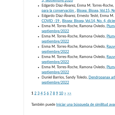
3, septiembre/2020
Edgardo Díaz-Álvarez, Enma M. Torres-Roche, 
para la conservación
,
Bissea: Bissea, Vol.15, N
Edgardo Díaz-Álvarez, Ernesto Testé, Enma M.
COVID -19
,
Bissea: Bissea, Vol.14, No. 4, di
Enma M. Torres-Roche, Ramona Oviedo,
Plum
septiembre/2022
Enma M. Torres-Roche, Ramona Oviedo,
Plum
septiembre/2022
Enma M. Torres-Roche, Ramona Oviedo,
Rauvo
septiembre/2022
Enma M. Torres-Roche, Ramona Oviedo,
Rauvo
septiembre/2022
Enma M. Torres-Roche, Ramona Oviedo,
Plum
septiembre/2022
Duniel Barrios, Sandy Toledo,
Dendropanax ar
septiembre/2022
1
2
3
4
5
6
7
8
9
10
>
>>
También puede
Iniciar una búsqueda de similitud av