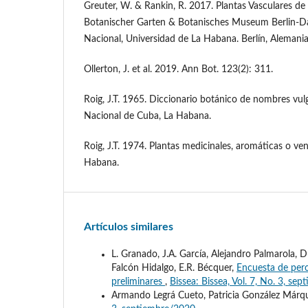
Greuter, W. & Rankin, R. 2017. Plantas Vasculares de 
Botanischer Garten & Botanisches Museum Berlin-D
Nacional, Universidad de La Habana. Berlín, Alemani
Ollerton, J. et al. 2019. Ann Bot. 123(2): 311.
Roig, J.T. 1965. Diccionario botánico de nombres vulg
Nacional de Cuba, La Habana.
Roig, J.T. 1974. Plantas medicinales, aromáticas o v
Habana.
Artículos similares
L. Granado, J.A. García, Alejandro Palmarola, D
Falcón Hidalgo, E.R. Bécquer,
Encuesta de perc
preliminares
,
Bissea: Bissea, Vol. 7, No. 3, se
Armando Legrá Cueto, Patricia González Márq