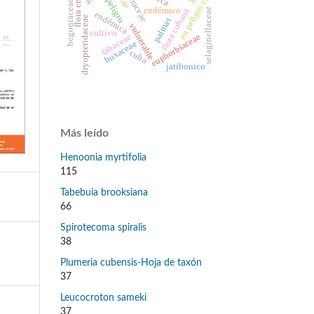
en peligro crítico
asteraceae
en peligro
begoniaceae
endémico
flora cubana
selaginellaceae
endémica
dryopteridaceae
palmas
vulnerable
cultivo
fabaceae
euphorbiaceae
buxaceae
cuba
jatibonico
Más leído
Henoonia myrtifolia
115
Tabebuia brooksiana
66
Spirotecoma spiralis
38
Plumeria cubensis-Hoja de taxón
37
Leucocroton sameki
37