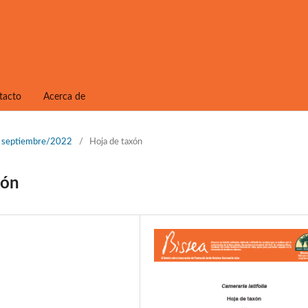
tacto
Acerca de
1, septiembre/2022
/
Hoja de taxón
xón