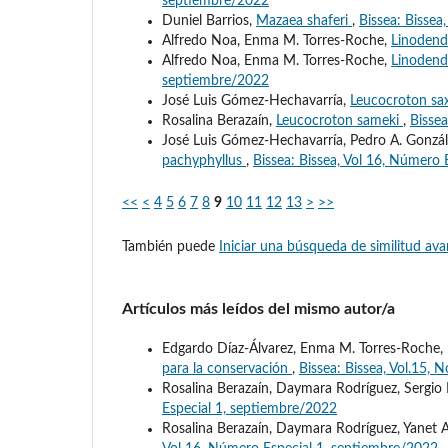
septiembre/2022
Duniel Barrios,
Mazaea shaferi
,
Bissea: Bissea
Alfredo Noa, Enma M. Torres-Roche,
Linoden
Alfredo Noa, Enma M. Torres-Roche,
Linodend
septiembre/2022
José Luis Gómez-Hechavarría,
Leucocroton sa
Rosalina Berazaín,
Leucocroton sameki
,
Bissea
José Luis Gómez-Hechavarría, Pedro A. Gonzál
pachyphyllus
,
Bissea: Bissea, Vol 16, Número
<<
<
4
5
6
7
8
9
10
11
12
13
>
>>
También puede
Iniciar una búsqueda de similitud av
Artículos más leídos del mismo autor/a
Edgardo Díaz-Álvarez, Enma M. Torres-Roche, 
para la conservación
,
Bissea: Bissea, Vol.15, N
Rosalina Berazaín, Daymara Rodríguez, Sergi
Especial 1, septiembre/2022
Rosalina Berazaín, Daymara Rodríguez, Yanet 