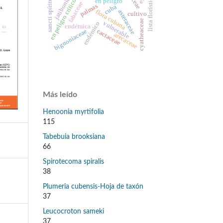
jatibonico
lista florística
sancti spíritus
en peligro crítico
en peligro
fabaceae
palmas
cuba
flora cubana
asteraceae
cultivo
cyatheaceae
vulnerable
endémico
endémica
bignoniaceae
cactaceae
arecaceae
Más leído
Henoonia myrtifolia
115
Tabebuia brooksiana
66
Spirotecoma spiralis
38
Plumeria cubensis-Hoja de taxón
37
Leucocroton sameki
37