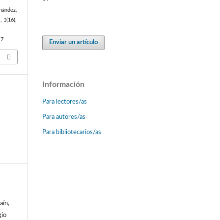
rnández,
a
,
1
(16),
47
Enviar un artículo
Información
Para lectores/as
Para autores/as
Para bibliotecarios/as
aín,
gio