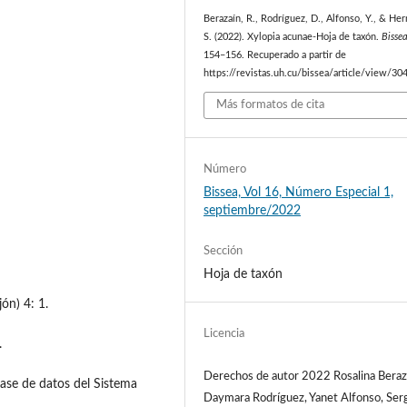
Berazaín, R., Rodríguez, D., Alfonso, Y., & He
S. (2022). Xylopia acunae-Hoja de taxón.
Bisse
154–156. Recuperado a partir de
https://revistas.uh.cu/bissea/article/view/30
Más formatos de cita
Número
Bissea, Vol 16, Número Especial 1,
septiembre/2022
Sección
Hoja de taxón
jón) 4: 1.
Licencia
.
Derechos de autor 2022 Rosalina Beraz
ase de datos del Sistema
Daymara Rodríguez, Yanet Alfonso, Ser