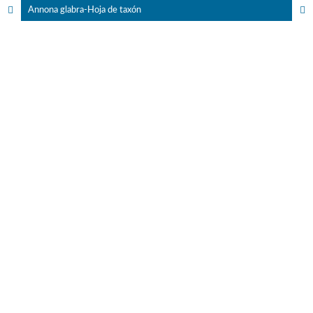
Annona glabra-Hoja de taxón